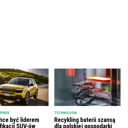
RYNEK
TECHNOLOGIA
hce być liderem
Recykling baterii szansą
fikacji SUV-ów
dla polskiej gospodarki