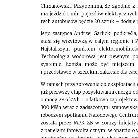
Chrzanowski. Przypomina, że zgodnie z 
ma jeździć 1 mln pojazdów elektrycznyc
tych autobusów będzie 20 sztuk – dodaje
Jego zastępca Andrzej Garlicki podkreśla
stała się wizytówką w całym regionie i P
Najsłabszym punktem elektormobilnoś
Technologia wodorowa jest pewnym po
systemie. Łomża może być miejscem 
i przedstawić w szerokim zakresie dla całe
W ramach przygotowania do eksploatacji
już pierwszy etap pozyskiwania energii od
o mocy 28,6 kWh. Dodatkowo zaprojektowa
300 kWh wraz z zadaszonymi stanowiskam
roboczym spotkaniu Narodowego Centrum 
została przez MPK ZB w Łomży inicjaty
z panelami fotowoltaicznymi w oparciu o