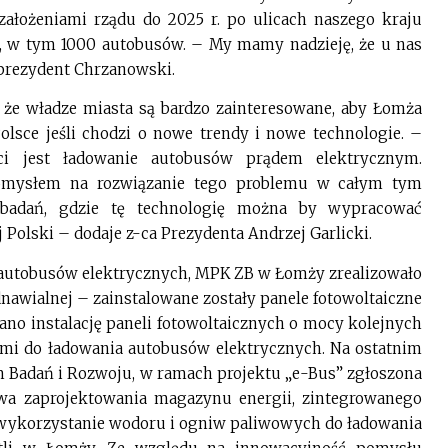
założeniami rządu do 2025 r. po ulicach naszego kraju
h, w tym 1000 autobusów. – My mamy nadzieję, że u nas
 prezydent Chrzanowski.
, że władze miasta są bardzo zainteresowane, aby Łomża
olsce jeśli chodzi o nowe trendy i nowe technologie. –
ci jest ładowanie autobusów prądem elektrycznym.
mysłem na rozwiązanie tego problemu w całym tym
badań, gdzie tę technologię można by wypracować
j Polski – dodaje z-ca Prezydenta Andrzej Garlicki.
 autobusów elektrycznych, MPK ZB w Łomży zrealizowało
nawialnej – zainstalowane zostały panele fotowoltaiczne
no instalację paneli fotowoltaicznych o mocy kolejnych
i do ładowania autobusów elektrycznych. Na ostatnim
Badań i Rozwoju, w ramach projektu „e-Bus” zgłoszona
wa zaprojektowania magazynu energii, zintegrowanego
 wykorzystanie wodoru i ogniw paliwowych do ładowania