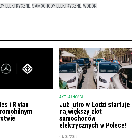
DY ELEKTRYCZNE
,
SAMOCHODY ELEKTRYCZNE
,
WODÓR
AKTUALNOŚCI
es i Rivian
Już jutro w Łodzi startuje
tromobilnym
największy zlot
rstwie
samochodów
elektrycznych w Polsce!
09/09/2022