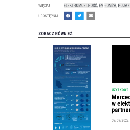
ELEKTROMOBILNOŚĆ
,
EV
,
ŁOMŻA
,
POJAZ
WIĘCEJ
UDOSTĘPNIJ
ZOBACZ RÓWNIEŻ:
UŻYTKOWE
Merced
w elek
partne
09/09/2022