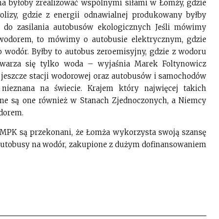
na byłoby zrealizować wspólnymi siłami w Łomży, gdzie
trolizy, gdzie z energii odnawialnej produkowany byłby
 do zasilania autobusów ekologicznych Jeśli mówimy
wodorem, to mówimy o autobusie elektrycznym, gdzie
ko wodór. Byłby to autobus zeroemisyjny, gdzie z wodoru
twarza się tylko woda – wyjaśnia Marek Foltynowicz
a jeszcze stacji wodorowej oraz autobusów i samochodów
nieznana na świecie. Krajem który najwięcej takich
wane są one również w Stanach Zjednoczonych, a Niemcy
dorem.
a MPK są przekonani, że Łomża wykorzysta swoją szansę
 autobusy na wodór, zakupione z dużym dofinansowaniem