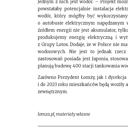
Jednym z nich jest wodór. – Projekt moż
powstałaby potencjalnie instalacja elek
wodór, który mógłby być wykorzystany
o autobusie elektrycznym napędzanym 
źródłem energii nie jest akumulator, tyl
produkujemy energię elektryczną i wy
z Grupy Lotos. Dodaje, że w Polsce nie m
wodorowych. Nie jest to jednak rzecz 
zastosowań posiada jest Japonia, stoso
planują budowę 400 stacji tankowania wo
Zarówno Prezydent Łomży, jak i dyrekcj
i do 2023 roku mieszkańców będą woziły
zewnętrznym.
lomza.pl, materiały własne