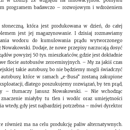
ętli w Łomży. Ze względu na innowacyjność pomysłu
wym programem badawczo – rozwojowym i wdrożeniem
słoneczną, która jest produkowana w dzień, do całej
blemem jest jej magazynowanie. I dzisiaj rozmawiamy
stania wodoru do kumulowania prądu wytworzonego
 Nowakowski. Dodaje, że nowe przepisy narzucają dosyć
ządów powyżej 50 tys. mieszkańców, gdzie jest dokładnie
 we flocie autobusów zeroemisyjnych. – My za jakiś czas
jskiej takie autobusy, bo nie będziemy mogli świadczyć
 autobusy, które w ramach „e-Busa” zostaną zakupione
sploatacji, dlatego poszukujemy rozwiązań, by ten prąd,
ńszy – tłumaczy Janusz Nowakowski. – Nie wchodząc
 znaczenie miałyby tu tlen i wodór oraz umiejętności
a wtedy, gdy jest najbardziej potrzebna – mówi dyrektor
re również ma na celu produkcję paliw alternatywnych.