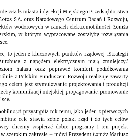
ie władz miasta i dyrekcji Miejskiego Przedsiębiorstwa
Lotos S.A. oraz Narodowego Centrum Badań i Rozwoju,
jektów wodorowych w ramach elektromobilności. Łomża
erskim, w którym wypracowane zostałyby rozwiązania
sce.
ce, to jeden z kluczowych punktów rządowej „Strategii
 Autobusy z napędem elektrycznym mają zmniejszyć
 poziom hałasu oraz poprawić komfort podróżowania
ólnie z Polskim Funduszem Rozwoju realizuje zawarty
rego celem jest stymulowanie projektowania i produkcji
rzeby komunikacji miejskiej, propagowanie, promowanie
lsce.
bilności przystąpiła rok temu, jako jeden z pierwszych
bitne cele stawia sobie polski rząd i do tych celów
dowcy chcemy wspierać dobre programy i ten projekt
ć w szerokim zakresie – mówi Prezydent Łomży Mariusz