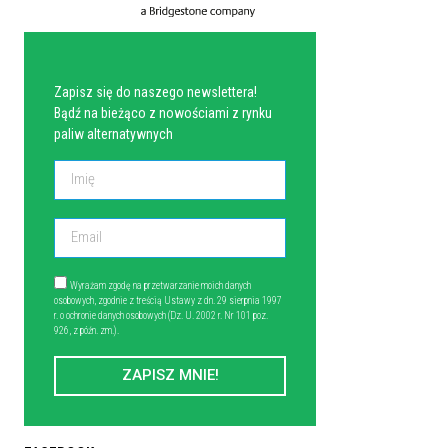
NEWSLETTER
Zapisz się do naszego newslettera!
Bądź na bieżąco z nowościami z rynku
paliw alternatywnych
Wyrażam zgodę na przetwarzanie moich danych
osobowych, zgodnie z treścią Ustawy z dn. 29 sierpnia 1997
r. o ochronie danych osobowych (Dz. U. 2002 r. Nr 101 poz.
926, z późn. zm.).
ZAPISZ MNIE!