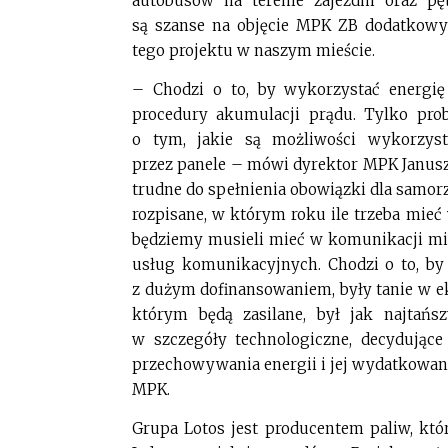
autobusów na terenie zajezdni oraz p
są szanse na objęcie MPK ZB dodatko
tego projektu w naszym mieście.
– Chodzi o to, by wykorzystać energię 
procedury akumulacji prądu. Tylko pro
o tym, jakie są możliwości wykorzy
przez panele – mówi dyrektor MPK Janusz
trudne do spełnienia obowiązki dla samor
rozpisane, w którym roku ile trzeba mieć
będziemy musieli mieć w komunikacji mie
usług komunikacyjnych. Chodzi o to, by
z dużym dofinansowaniem, były tanie w ek
którym będą zasilane, był jak najta
w szczegóły technologiczne, decydujące
przechowywania energii i jej wydatkowani
MPK.
Grupa Lotos jest producentem paliw, któ