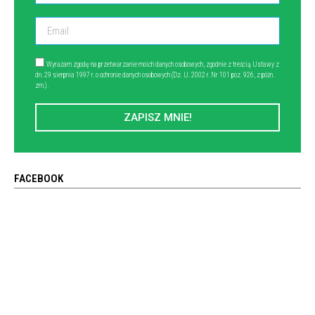
Wyrażam zgodę na przetwarzanie moich danych osobowych, zgodnie z treścią Ustawy z
dn. 29 sierpnia 1997 r. o ochronie danych osobowych (Dz. U. 2002 r. Nr 101 poz. 926, z późn.
zm.).
ZAPISZ MNIE!
FACEBOOK