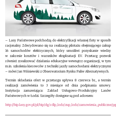
– Lasy Państwowe podchodzą do elektryfikacji własnej floty w sposób
racjonalny. Zdecydowano się na realizację pilotażu obejmującego zakup
16 samochodów elektrycznych, który umożliwi pozyskanie wiedzy
w zakresie kosztów i warunków eksploatacji EV. Przetarg pozwoli
również zrealizować działania edukacyjne wewnątrz organizacji, w tym
m.in. szkolenia kierowców z techniki jazdy samochodami elektrycznymi
– mówi Jan Wiśniewski z Obserwatorium Rynku Paliw Alternatywnych.
Termin składania ofert w przetargu upływa 8 czerwca br., a termin
realizacji zamówienia to 3 miesiące od dnia podpisania umowy.
Instytucja zamawiająca: Zakład Usługowo-Produkcyjny Lasów
Państwowych w Łodzi. Szczegóły dostępne są pod adresem:
http://bip.lasy.gov.pl/pl/bip/dg/rdlp_lodz/zup_lodz/zamowienia_publiczn