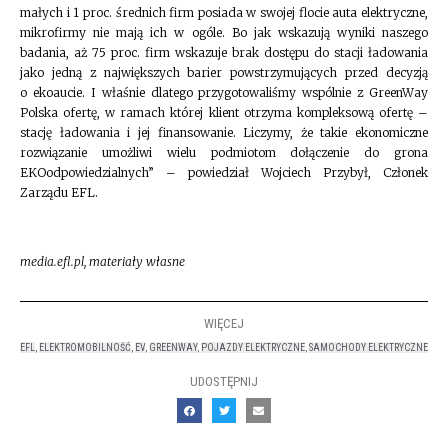
małych i 1 proc. średnich firm posiada w swojej flocie auta elektryczne,
mikrofirmy nie mają ich w ogóle. Bo jak wskazują wyniki naszego
badania, aż 75 proc. firm wskazuje brak dostępu do stacji ładowania
jako jedną z największych barier powstrzymujących przed decyzją
o ekoaucie. I właśnie dlatego przygotowaliśmy wspólnie z GreenWay
Polska ofertę, w ramach której klient otrzyma kompleksową ofertę –
stację ładowania i jej finansowanie. Liczymy, że takie ekonomiczne
rozwiązanie umożliwi wielu podmiotom dołączenie do grona
EKOodpowiedzialnych” – powiedział Wojciech Przybył, Członek
Zarządu EFL.
media.efl.pl, materiały własne
WIĘCEJ
EFL
,
ELEKTROMOBILNOŚĆ
,
EV
,
GREENWAY
,
POJAZDY ELEKTRYCZNE
,
SAMOCHODY ELEKTRYCZNE
UDOSTĘPNIJ