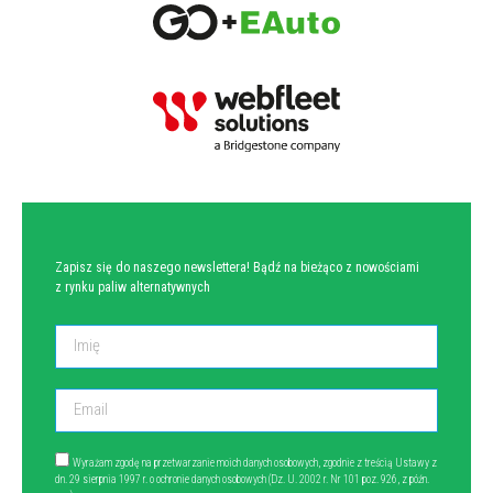
NEWSLETTER
Zapisz się do naszego newslettera! Bądź na bieżąco z nowościami
z rynku paliw alternatywnych
Wyrażam zgodę na przetwarzanie moich danych osobowych, zgodnie z treścią Ustawy z
dn. 29 sierpnia 1997 r. o ochronie danych osobowych (Dz. U. 2002 r. Nr 101 poz. 926, z późn.