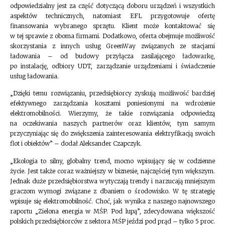
odpowiedzialny jest za część dotyczącą doboru urządzeń i wszystkich
aspektów technicznych, natomiast EFL przygotowuje ofertę
finansowania wybranego sprzętu. Klient może kontaktować się
w tej sprawie z oboma firmami. Dodatkowo, oferta obejmuje możliwość
skorzystania z innych usług GreenWay związanych ze stacjami
ładowania – od budowy przyłącza zasilającego ładowarkę,
po instalację, odbiory UDT, zarządzanie urządzeniami i świadczenie
usług ładowania.
„Dzięki temu rozwiązaniu, przedsiębiorcy zyskują możliwość bardziej
efektywnego zarządzania kosztami poniesionymi na wdrożenie
elektromobilności. Wierzymy, że takie rozwiązania odpowiedzą
na oczekiwania naszych partnerów oraz klientów, tym samym
przyczyniając się do zwiększenia zainteresowania elektryfikacją swoich
flot i obiektów” – dodał Aleksander Czapczyk.
„Ekologia to silny, globalny trend, mocno wpisujący się w codzienne
życie. Jest także coraz ważniejszy w biznesie, najczęściej tym większym.
Jednak duże przedsiębiorstwa wytyczają trendy i narzucają mniejszym
graczom wymogi związane z dbaniem o środowisko. W tę strategię
wpisuje się elektromobilność. Choć, jak wynika z naszego najnowszego
raportu „Zielona energia w MŚP. Pod lupą”, zdecydowana większość
polskich przedsiębiorców z sektora MŚP jeździ pod prąd – tylko 5 proc.