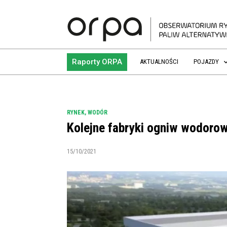
Raporty ORPA
AKTUALNOŚCI
POJAZDY
RYNEK
,
WODÓR
Kolejne fabryki ogniw wodoro
15/10/2021