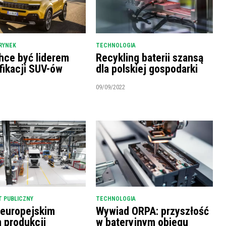
RYNEK
TECHNOLOGIA
hce być liderem
Recykling baterii szansą
fikacji SUV-ów
dla polskiej gospodarki
09/09/2022
 PUBLICZNY
TECHNOLOGIA
 europejskim
Wywiad ORPA: przyszłość
m produkcji
w bateryjnym obiegu