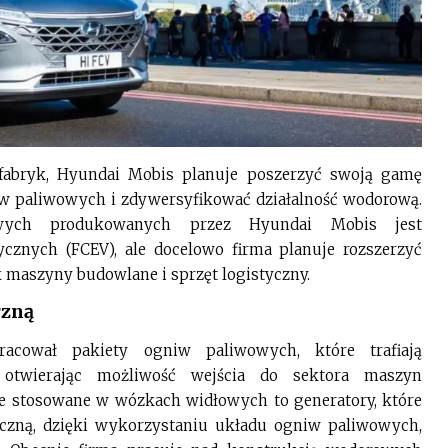
abryk, Hyundai Mobis planuje poszerzyć swoją gamę
 paliwowych i zdywersyfikować działalność wodorową.
wych produkowanych przez Hyundai Mobis jest
znych (FCEV), ale docelowo firma planuje rozszerzyć
ak maszyny budowlane i sprzęt logistyczny.
rzną
cował pakiety ogniw paliwowych, które trafiają
twierając możliwość wejścia do sektora maszyn
 stosowane w wózkach widłowych to generatory, które
yczną, dzięki wykorzystaniu układu ogniw paliwowych,