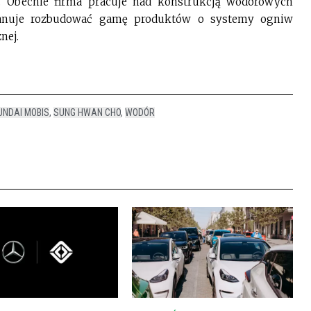
j. Obecnie firma pracuje nad konstrukcją wodorowych
anuje rozbudować gamę produktów o systemy ogniw
nej.
UNDAI MOBIS
,
SUNG HWAN CHO
,
WODÓR