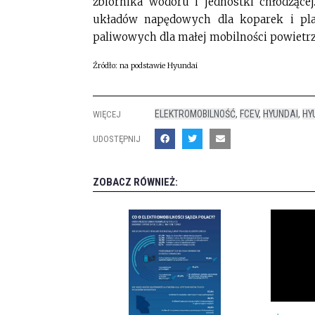
zbiornika wodoru i jednostki chłodzące
układów napędowych dla koparek i pl
paliwowych dla małej mobilności powietrz
Źródło: na podstawie Hyundai
ELEKTROMOBILNOŚĆ
,
FCEV
,
HYUNDAI
,
HY
WIĘCEJ
UDOSTĘPNIJ
ZOBACZ RÓWNIEŻ: