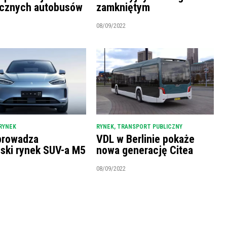
ycznych autobusów
zamkniętym
08/09/2022
RYNEK
RYNEK
,
TRANSPORT PUBLICZNY
prowadza
VDL w Berlinie pokaże
ński rynek SUV-a M5
nowa generację Citea
08/09/2022