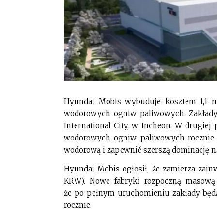
Hyundai Mobis wybuduje kosztem 1,1 m
wodorowych ogniw paliwowych. Zakład
International City, w Incheon. W drugiej
wodorowych ogniw paliwowych rocznie.
wodorową i zapewnić szerszą dominację n
Hyundai Mobis ogłosił, że zamierza zainw
KRW). Nowe fabryki rozpoczną masową p
że po pełnym uruchomieniu zakłady bę
rocznie.