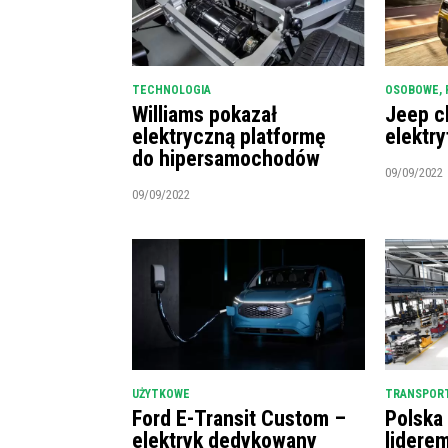
TECHNOLOGIA
OSOBOWE
,
Williams pokazał
Jeep c
elektryczną platformę
elektry
do hipersamochodów
09/09/2022
09/09/2022
UŻYTKOWE
TRANSPORT
Ford E-Transit Custom –
Polska
elektryk dedykowany
lidere