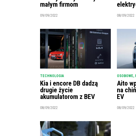
małym firmom
elektr
09/09/2022
08/09/2022
TECHNOLOGIA
OSOBOWE
,
Kia i encore DB dadzą
Aito w
drugie życie
na chi
akumulatorom z BEV
EV
08/09/2022
08/09/2022