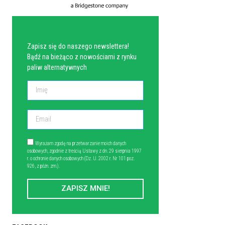
NEWSLETTER
Zapisz się do naszego newslettera!
Bądź na bieżąco z nowościami z rynku
paliw alternatywnych
Wyrażam zgodę na przetwarzanie moich danych
osobowych, zgodnie z treścią Ustawy z dn. 29 sierpnia 1997
r. o ochronie danych osobowych (Dz. U. 2002 r. Nr 101 poz.
926, z późn. zm.).
ZAPISZ MNIE!