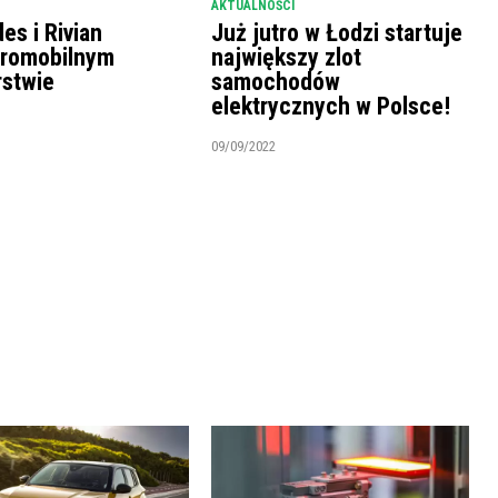
AKTUALNOŚCI
es i Rivian
Już jutro w Łodzi startuje
tromobilnym
największy zlot
rstwie
samochodów
elektrycznych w Polsce!
09/09/2022