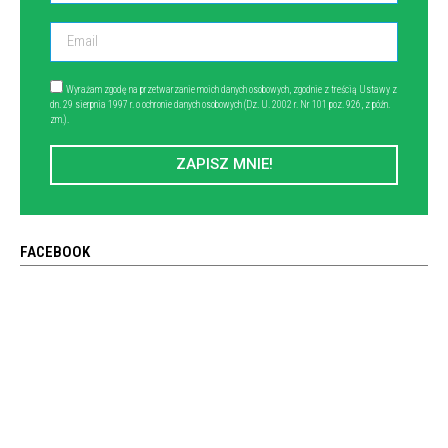
Wyrażam zgodę na przetwarzanie moich danych osobowych, zgodnie z treścią Ustawy z
dn. 29 sierpnia 1997 r. o ochronie danych osobowych (Dz. U. 2002 r. Nr 101 poz. 926, z późn.
zm.).
ZAPISZ MNIE!
FACEBOOK