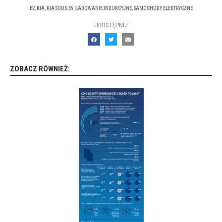
EV
,
KIA
,
KIA SOUK EV
,
ŁADOWANIE INDUKCYJNE
,
SAMOCHODY ELEKTRYCZNE
UDOSTĘPNIJ
ZOBACZ RÓWNIEŻ: