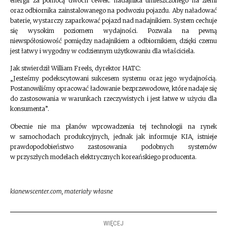
energii za pomocą dwóch cewek: nadajnika umieszczonego na ziemi
oraz odbiornika zainstalowanego na podwoziu pojazdu. Aby naładować
baterie, wystarczy zaparkować pojazd nad nadajnikiem.
System cechuje
się wysokim poziomem wydajności. Pozwala na pewną
niewspółosiowość pomiędzy nadajnikiem a odbiornikiem, dzięki czemu
jest łatwy i wygodny w codziennym użytkowaniu dla właściciela.
Jak stwierdził William Freels, dyrektor HATC:
„Jesteśmy podekscytowani sukcesem systemu oraz jego wydajnością.
Postanowiliśmy opracować ładowanie bezprzewodowe, które nadaje się
do zastosowania w warunkach rzeczywistych i jest łatwe w użyciu dla
konsumenta”.
Obecnie nie ma planów wprowadzenia tej technologii na rynek
w samochodach produkcyjnych, jednak jak informuje KIA, istnieje
prawdopodobieństwo zastosowania podobnych systemów
w przyszłych modelach elektrycznych koreańskiego producenta.
kianewscenter.com, materiały własne
WIĘCEJ