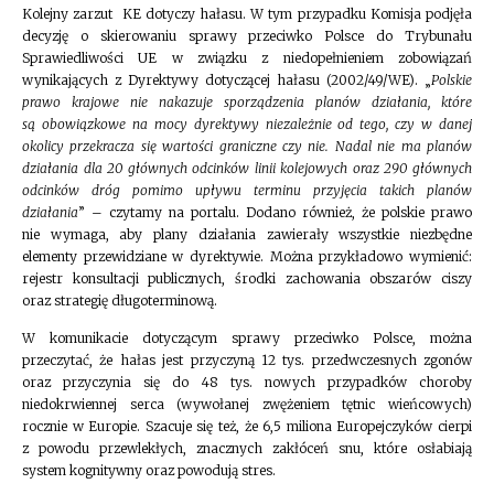
Kolejny zarzut KE dotyczy hałasu. W tym przypadku Komisja podjęła
decyzję o skierowaniu sprawy przeciwko Polsce do Trybunału
Sprawiedliwości UE w związku z niedopełnieniem zobowiązań
wynikających z Dyrektywy dotyczącej hałasu (2002/49/WE). „
Polskie
prawo krajowe nie nakazuje sporządzenia planów działania, które
są obowiązkowe na mocy dyrektywy niezależnie od tego, czy w danej
okolicy przekracza się wartości graniczne czy nie. Nadal nie ma planów
działania dla 20 głównych odcinków linii kolejowych oraz 290 głównych
odcinków dróg pomimo upływu terminu przyjęcia takich planów
działania
” – czytamy na portalu. Dodano również, że polskie prawo
nie wymaga, aby plany działania zawierały wszystkie niezbędne
elementy przewidziane w dyrektywie. Można przykładowo wymienić:
rejestr konsultacji publicznych, środki zachowania obszarów ciszy
oraz strategię długoterminową.
W komunikacie dotyczącym sprawy przeciwko Polsce, można
przeczytać, że hałas jest przyczyną 12 tys. przedwczesnych zgonów
oraz przyczynia się do 48 tys. nowych przypadków choroby
niedokrwiennej serca (wywołanej zwężeniem tętnic wieńcowych)
rocznie w Europie. Szacuje się też, że 6,5 miliona Europejczyków cierpi
z powodu przewlekłych, znacznych zakłóceń snu, które osłabiają
system kognitywny oraz powodują stres.