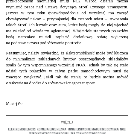
przekroczeniom nadmiernej emisji NO2. Wśród działań można
wymienić prace nad ustawą dotyczącą Stref Czystego Transportu.
Jeszcze w tym roku (prawdopodobnie od września) ma zacząć
obowiązywać nakaz – przynajmniej dla czterech miast – stworzenia
takich Stref. Ich kształt oraz auta, które będą mogły do niej wjechać
ma zależeć od włodarzy aglomeracji. Właściciele starszych pojazdów
będą natomiast musieli zapłacić dodatkową opłatę wyliczoną
na podstawie czasu podróżowania po strefie.
Reasumując, należy stwierdzić, że elektromobilność może być kluczem
do minimalizacji zakładanych limitów poszczególnych składników
spalin (w tym wspomnianego wcześniej NO2). Jednak by tak się stało
udział tych pojazdów w całym parku samochodowym musi się
znacząco zwiększyć. Jeżeli tak się stanie, to będzie można mówić
o sukcesie na drodze do zrównoważonego transportu.
Maciej Gis
WIĘCEJ
ELEKTROMOBILNOŚĆ
,
KOMISJA EUROPEJSKA
,
MINISTERSTWO KLIMATU I ŚRODOWISKA
,
NO2
,
STREFY CZYSTEGO TRANSPORTU
,
T&E
,
TRANSPORT DROGOWY