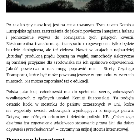
Po raz kolejny nasz kraj jest na cenzurowanym. Tym razem Komisja
Europejska zgłasza zastrzeżenia do jakości powietrza i natężania hałasu
i jednocześnie wzywa do rozwiązania tych palących kwestii.
Elektromobilna transformacja transportu drogowego nie tylko będzie
bardziej ekologiczna, ale też cichsza. Nawet w krajach z najbardziej
„brudną” produkcją prądu (opartą na węglu), samochody elektryczne
są bardziej przyjazne dla środowiska niż ich spalinowe odpowiedniki.
Jakość powietrza u nas mogą poprawić m.in. Strefy Czystego
Transportu, które być może powstaną jeszcze w tym roku w czterech
miastach. Nie można zapominać też o edukacji.
Polska jako kraj członkowski ma do spełnienia szereg zobowiązań
wynikających z ogólnych ustaleń Komisji Europejskiej. Ta podjęła
ostatnio kroki w stosunku do państw zrzeszonych w Unii, które
nie wypełniły swoich zobowiązań wynikających z unijnego prawa.
Dotyczą one różnych sektorów i dziedzin polityki KE. „
Celem tego
działania jest zapewnienie właściwego stosowania prawa Unii dla dobra
obywateli i przedsiębiorstw
” – czytamy na unijnej stornie internetowej.