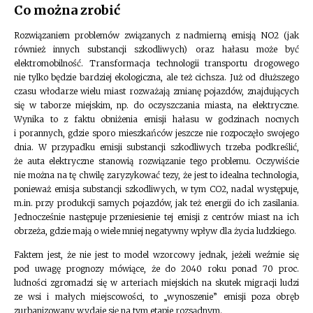
Co można zrobić
Rozwiązaniem problemów związanych z nadmierną emisją NO2 (jak
również innych substancji szkodliwych) oraz hałasu może być
elektromobilność. Transformacja technologii transportu drogowego
nie tylko będzie bardziej ekologiczna, ale też cichsza. Już od dłuższego
czasu włodarze wielu miast rozważają zmianę pojazdów, znajdujących
się w taborze miejskim, np. do oczyszczania miasta, na elektryczne.
Wynika to z faktu obniżenia emisji hałasu w godzinach nocnych
i porannych, gdzie sporo mieszkańców jeszcze nie rozpoczęło swojego
dnia. W przypadku emisji substancji szkodliwych trzeba podkreślić,
że auta elektryczne stanowią rozwiązanie tego problemu. Oczywiście
nie można na tę chwilę zaryzykować tezy, że jest to idealna technologia,
ponieważ emisja substancji szkodliwych, w tym CO2, nadal występuje,
m.in. przy produkcji samych pojazdów, jak też energii do ich zasilania.
Jednocześnie następuje przeniesienie tej emisji z centrów miast na ich
obrzeża, gdzie mają o wiele mniej negatywny wpływ dla życia ludzkiego.
Faktem jest, że nie jest to model wzorcowy jednak, jeżeli weźmie się
pod uwagę prognozy mówiące, że do 2040 roku ponad 70 proc.
ludności zgromadzi się w arteriach miejskich na skutek migracji ludzi
ze wsi i małych miejscowości, to „wynoszenie” emisji poza obręb
zurbanizowany wydaje się na tym etapie rozsądnym.