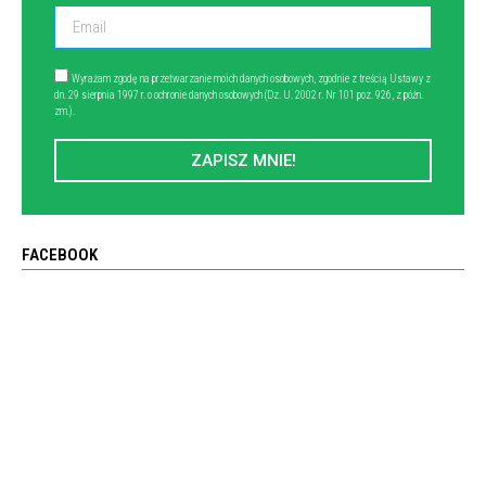
Wyrażam zgodę na przetwarzanie moich danych osobowych, zgodnie z treścią Ustawy z
dn. 29 sierpnia 1997 r. o ochronie danych osobowych (Dz. U. 2002 r. Nr 101 poz. 926, z późn.
zm.).
ZAPISZ MNIE!
FACEBOOK