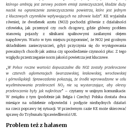
którego ambicją jest zerowy poziom emisji zanieczyszczeń, kładzie duży
nacisk na ograniczenie zanieczyszczenia powietrza, które jest jednym
z kluczowych czynników wpływających na zdrowie ludzi
”. KE wyjaśniła
również, że dwutlenek azotu (NO2) pochodzi głównie z działalności
człowieka, jak przemysł czy ruch drogowy, gdzie główny problem
stanowią pojazdy z silnikami spalinowymi zasilanymi olejem
napędowym. Warto w tym miejscu przypomnieć, że NO2 jest groźnym
składnikiem zanieczyszczeń, gdyż przyczynia się do występowania
poważnych chorób jak astma czy upoośledzenie czynności płuc. Z tego
względu przestrzeganie norm jakości powietrza jest kluczowe.
„
W Polsce roczne wartości dopuszczalne dla NO2 zostały przekroczone
w czterech aglomeracjach (warszawskiej, krakowskiej, wrocławskiej
i górnośląskiej). Sprawozdania pokazują, że środki wprowadzone w celu
wyeliminowania przekroczeń NO
nie są wystarczające, aby okresy
2
przekroczenia były jak najkrótsze
” – czytamy w unijnym komunikacie.
W związku z tym (podobnie jak Belgia i Czechy) Polska dostała dwa
miesiące na udzielenie odpowiedzi i podjęcie niezbędnych działań
na rzecz poprawy tej sytuacji. W przeciwnym razie KE może skierować
sprawę do Trybunału Sprawiedliwości UE.
Problem też z hałasem