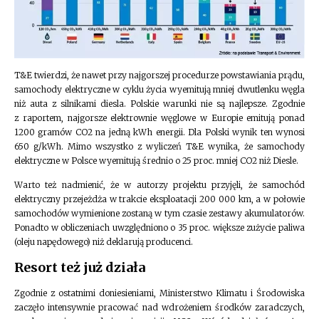
T&E twierdzi, że nawet przy najgorszej procedurze powstawiania prądu,
samochody elektryczne w cyklu życia wyemitują mniej dwutlenku węgla
niż auta z silnikami diesla. Polskie warunki nie są najlepsze. Zgodnie
z raportem, najgorsze elektrownie węglowe w Europie emitują ponad
1200 gramów CO2 na jedną kWh energii. Dla Polski wynik ten wynosi
650 g/kWh. Mimo wszystko z wyliczeń T&E wynika, że samochody
elektryczne w Polsce wyemitują średnio o 25 proc. mniej CO2 niż Diesle.
Warto też nadmienić, że w autorzy projektu przyjęli, że samochód
elektryczny przejeżdża w trakcie eksploatacji 200 000 km, a w połowie
samochodów wymienione zostaną w tym czasie zestawy akumulatorów.
Ponadto w obliczeniach uwzględniono o 35 proc. większe zużycie paliwa
(oleju napędowego) niż deklarują producenci.
Resort też już działa
Zgodnie z ostatnimi doniesieniami, Ministerstwo Klimatu i Środowiska
zaczęło intensywnie pracować nad wdrożeniem środków zaradczych,