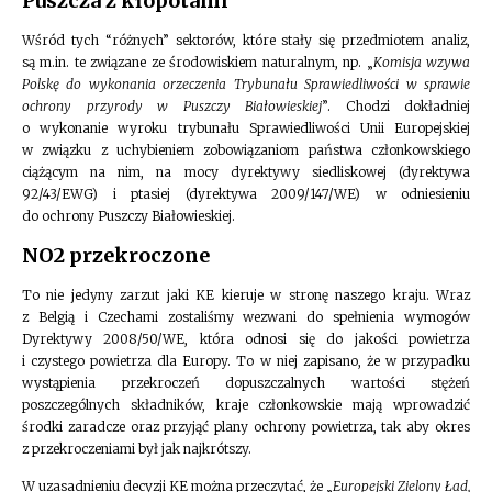
Puszcza z kłopotami
Wśród tych “różnych” sektorów, które stały się przedmiotem analiz,
są m.in. te związane ze środowiskiem naturalnym, np. „
Komisja wzywa
Polskę do wykonania orzeczenia Trybunału Sprawiedliwości w sprawie
ochrony przyrody w Puszczy Białowieskiej
”. Chodzi dokładniej
o wykonanie wyroku trybunału Sprawiedliwości Unii Europejskiej
w związku z uchybieniem zobowiązaniom państwa członkowskiego
ciążącym na nim, na mocy dyrektywy siedliskowej (dyrektywa
92/43/EWG) i ptasiej (dyrektywa 2009/147/WE) w odniesieniu
do ochrony Puszczy Białowieskiej.
NO2 przekroczone
To nie jedyny zarzut jaki KE kieruje w stronę naszego kraju. Wraz
z Belgią i Czechami zostaliśmy wezwani do spełnienia wymogów
Dyrektywy 2008/50/WE, która odnosi się do jakości powietrza
i czystego powietrza dla Europy. To w niej zapisano, że w przypadku
wystąpienia przekroczeń dopuszczalnych wartości stężeń
poszczególnych składników, kraje członkowskie mają wprowadzić
środki zaradcze oraz przyjąć plany ochrony powietrza, tak aby okres
z przekroczeniami był jak najkrótszy.
W uzasadnieniu decyzji KE można przeczytać, że „
Europejski Zielony Ład,