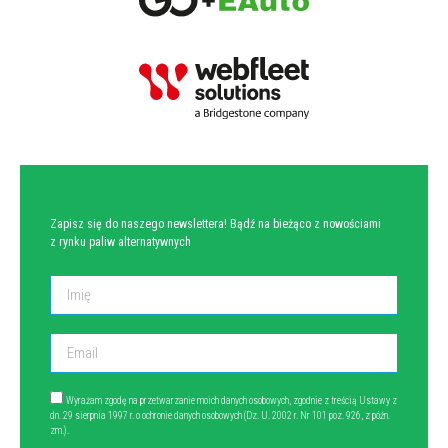
NEWSLETTER
Zapisz się do naszego newslettera! Bądź na bieżąco z nowościami
z rynku paliw alternatywnych
Wyrażam zgodę na przetwarzanie moich danych osobowych, zgodnie z treścią Ustawy z
dn. 29 sierpnia 1997 r. o ochronie danych osobowych (Dz. U. 2002 r. Nr 101 poz. 926, z późn.
zm.).