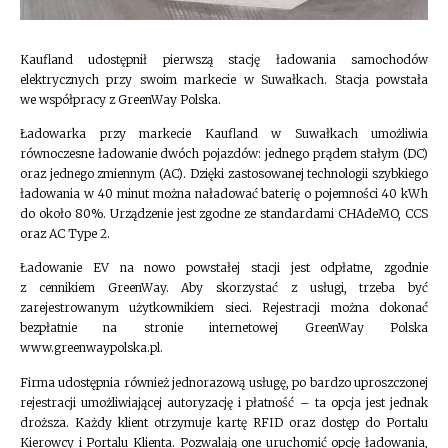
Kaufland udostępnił pierwszą stację ładowania samochodów
elektrycznych przy swoim markecie w Suwałkach. Stacja powstała
we współpracy z GreenWay Polska.
Ładowarka przy markecie Kaufland w Suwałkach umożliwia
równoczesne ładowanie dwóch pojazdów: jednego prądem stałym (DC)
oraz jednego zmiennym (AC). Dzięki zastosowanej technologii szybkiego
ładowania w 40 minut można naładować baterię o pojemności 40 kWh
do około 80%. Urządzenie jest zgodne ze standardami CHAdeMO, CCS
oraz AC Type 2.
Ładowanie EV na nowo powstałej stacji jest odpłatne, zgodnie
z cennikiem GreenWay. Aby skorzystać z usługi, trzeba być
zarejestrowanym użytkownikiem sieci. Rejestracji można dokonać
bezpłatnie na stronie internetowej GreenWay Polska
www.greenwaypolska.pl.
Firma udostępnia również jednorazową usługę, po bardzo uproszczonej
rejestracji umożliwiającej autoryzację i płatność – ta opcja jest jednak
droższa. Każdy klient otrzymuje kartę RFID oraz dostęp do Portalu
Kierowcy i Portalu Klienta. Pozwalają one uruchomić opcję ładowania,