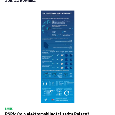
ZOBACZ RÓWNIEŻ:
RYNEK
PSPA: Co o elektromobilności sądzą Polacy?