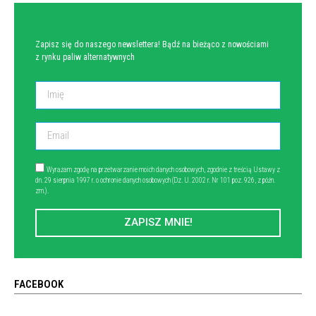
Zapisz się do naszego newslettera! Bądź na bieżąco z nowościami
z rynku paliw alternatywnych
Wyrażam zgodę na przetwarzanie moich danych osobowych, zgodnie z treścią Ustawy z
dn. 29 sierpnia 1997 r. o ochronie danych osobowych (Dz. U. 2002 r. Nr 101 poz. 926, z późn.
zm.).
ZAPISZ MNIE!
FACEBOOK