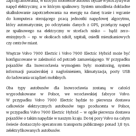
zaprogramowania, w którym momencie autobus będzie wykorzystywał
napęd elektryczny, a w którym spalinowy. System umożliwia dokładne
skalkulowanie zapotrzebowania na energię na danej trasie i wgranie
do komputera sterującego pracą jednostki napędowej algorytmu,
który automatycznie, po odczytaniu danych z GPS, przełączy napęd
ze spalinowego na elektryczny w strefach nisko – bądź zero-
emisyjnych – np. w okolicach szkół, szpitali, osiedli mieszkaniowych
czy centrów miast.
Wnętrze Volvo 7900 Electric i Volvo 7900 Electric Hybrid może być
konfigurowane w zależności od potrzeb zamawiającego. W przypadku
pojazdów dla Inowrocławia wymogiem były: monitoring, system
informacji pasażerskiej z nagłośnieniem, klimatyzacja, porty USB
do ładowania urządzeń mobilnych.
Oba typy autobusów dla Inowrocławia zostaną w całości
wyprodukowane w Polsce, we wrocławskiej fabryce Volvo.
W przypadku Volvo 7900 Electric będzie to pierwsza dostawa
całkowicie elektrycznych autobusów tego producenta w Polsce,
w przypadku Volvo 7900 Electric Hybrid – w ogóle pierwsza dostawa
pojazdów o takim napędzie w naszym kraju. Do tej pory Volvo na całym
świecie dostarczyło operatorom transportu publicznego ponad 3,8 tys.
zelektryfikowanych autobusów.