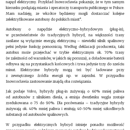
napęd elektryczny. Przykład Inowrocławia pokazuje, że w tym samym
kierunku podążają miasta i operatorzy transportu publicznego w Polsce.
Mam nadzieję, ze wkrótce będziemy mogli dostarczać kolejne
zelektryfikowane autobusy do polskich miast”.
Autobusy o napędzie elektryczno-hybrydowym (plug-in),
w przeciwieństwie do tradycyjnych hybryd, na większości trasy
zasilane są wyłącznie energią elektryczną – niewielki silnik spalinowy
pełni jedynie funkcję pomocniczą. Według deklaracji producenta, taki
autobus może przejechać w trybie elektrycznym ok. 70% trasy
(w zależności od warunków, w jakich się porusza), a doładowanie baterii
odbywa się na przystankach końcowych i trwa jedynie trzy do sześciu
minut. Elektryczne hybrydy mogą też być ładowane przy
z zewnętrznego źródła energii np. w zajezdni. W przypadku
Inowrocławia zastosowanie znajdą oba rozwiązania.
Jak podaje Volvo, hybrydy plug-in zużywają o 60% mniej paliwa
od autobusów z silnikiem diesla, a emisja dwutlenku węgla zostaje
zredukowana o 75 do 90%. Dla porównania – tradycyjne hybrydy
zużywają ok. 40% mniej paliwa i emitują 40-50% mniej szkodliwych
substancji od autobusów spalinowych.
W przypadku elektrycznych hybryd istnieje ponadto możliwość