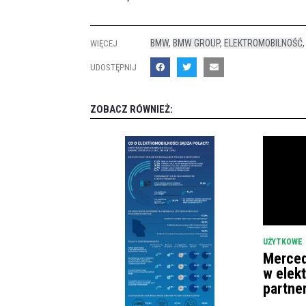
BMW
,
BMW GROUP
,
ELEKTROMOBILNOŚĆ
WIĘCEJ
UDOSTĘPNIJ
ZOBACZ RÓWNIEŻ:
UŻYTKOWE
Merced
w elek
partne