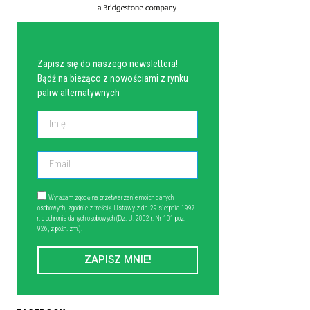
NEWSLETTER
Zapisz się do naszego newslettera!
Bądź na bieżąco z nowościami z rynku
paliw alternatywnych
Wyrażam zgodę na przetwarzanie moich danych
osobowych, zgodnie z treścią Ustawy z dn. 29 sierpnia 1997
r. o ochronie danych osobowych (Dz. U. 2002 r. Nr 101 poz.
926, z późn. zm.).
ZAPISZ MNIE!