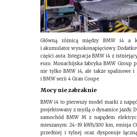
Główną różnicą między BMW i4 a kon
i akumulator wysokonapięciowy. Dodatkow
części auta. Integracja BMW i4 z istnie
euro. Monachijska fabryka BMW Group p
nie tylko BMW i4, ale także spalinowe
i BMW serii 4 Gran Coupe.
Mocy nie zabraknie
BMW i4 to pierwszy model marki z napęd
projektowany z myślą o dynamice jazdy.
samochód BMW M z napędem elektrycz
mieszanym: 24–19 kWh/100 km, emisja C
przedniej i tylnej oraz dysponuje łąc