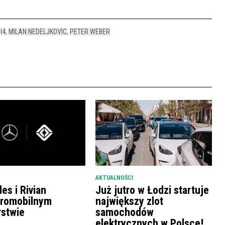
,
I4
,
MILAN NEDELJKOVIC
,
PETER WEBER
AKTUALNOŚCI
es i Rivian
Już jutro w Łodzi startuje
tromobilnym
największy zlot
rstwie
samochodów
elektrycznych w Polsce!