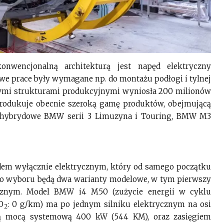
wencjonalną architekturą jest napęd elektryczny
e prace były wymagane np. do montażu podłogi i tylnej
jącymi strukturami produkcyjnymi wyniosła 200 milionów
rodukuje obecnie szeroką gamę produktów, obejmującą
 i hybrydowe BMW serii 3 Limuzyna i Touring, BMW M3
em wyłącznie elektrycznym, który od samego początku
 Do wyboru będą dwa warianty modelowe, w tym pierwszy
nym. Model BMW i4 M50 (zużycie energii w cyklu
O
: 0 g/km) ma po jednym silniku elektrycznym na osi
2
zną mocą systemową 400 kW (544 KM), oraz zasięgiem