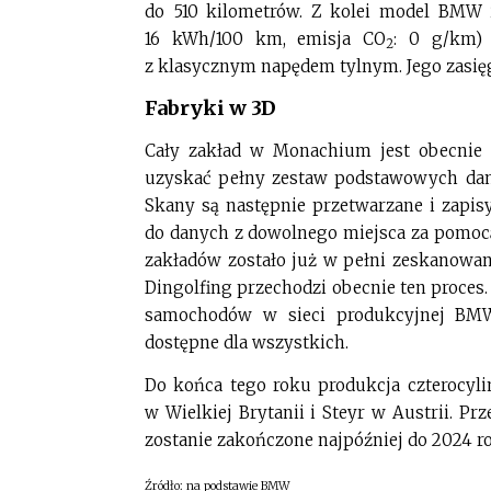
do 510 kilometrów. Z kolei model BMW 
16 kWh/100 km, emisja CO
: 0 g/km)
2
z klasycznym napędem tylnym. Jego zasię
Fabryki w 3D
Cały zakład w Monachium jest obecnie 
uzyskać pełny zestaw podstawowych dan
Skany są następnie przetwarzane i zapi
do danych z dowolnego miejsca za pomocą 
zakładów zostało już w pełni zeskanowa
Dingolfing przechodzi obecnie ten proces
samochodów w sieci produkcyjnej BMW
dostępne dla wszystkich.
Do końca tego roku produkcja czterocyl
w Wielkiej Brytanii i Steyr w Austrii. Pr
zostanie zakończone najpóźniej do 2024 r
Źródło: na podstawie BMW