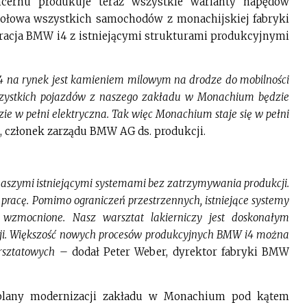
cernu produkuje teraz wszystkie warianty napędów
 połowa wszystkich samochodów z monachijskiej fabryki
egracja BMW i4 z istniejącymi strukturami produkcyjnymi
4 na rynek jest kamieniem milowym na drodze do mobilności
szystkich pojazdów z naszego zakładu w Monachium będzie
ie w pełni elektryczna. Tak więc Monachium staje się w pełni
, członek zarządu BMW AG ds. produkcji.
aszymi istniejącymi systemami bez zatrzymywania produkcji.
 pracę. Pomimo ograniczeń przestrzennych, istniejące systemy
 wzmocnione. Nasz warsztat lakierniczy jest doskonałym
acji. Większość nowych procesów produkcyjnych BMW i4 można
rsztatowych
– dodał Peter Weber, dyrektor fabryki BMW
plany modernizacji zakładu w Monachium pod kątem