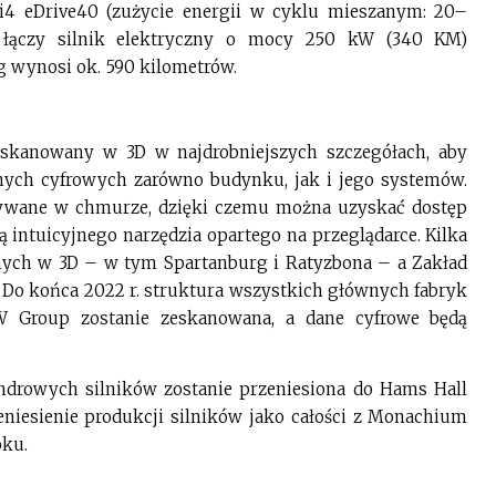
i4 eDrive40 (zużycie energii w cyklu mieszanym: 20–
 łączy silnik elektryczny o mocy 250 kW (340 KM)
g wynosi ok. 590 kilometrów.
skanowany w 3D w najdrobniejszych szczegółach, aby
ych cyfrowych zarówno budynku, jak i jego systemów.
sywane w chmurze, dzięki czemu można uzyskać dostęp
intuicyjnego narzędzia opartego na przeglądarce. Kilka
nych w 3D – w tym Spartanburg i Ratyzbona – a Zakład
. Do końca 2022 r. struktura wszystkich głównych fabryk
 Group zostanie zeskanowana, a dane cyfrowe będą
indrowych silników zostanie przeniesiona do Hams Hall
zeniesienie produkcji silników jako całości z Monachium
oku.