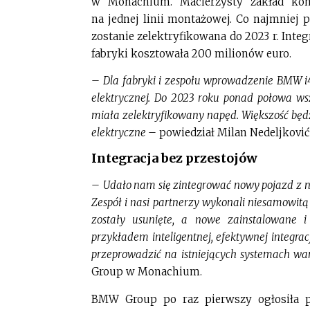
w Monachium. Macierzysty zakład kon
na jednej linii montażowej. Co najmniej
zostanie zelektryfikowana do 2023 r. Int
fabryki kosztowała 200 milionów euro.
–
Dla fabryki i zespołu wprowadzenie BMW i
elektrycznej. Do 2023 roku ponad połowa w
miała zelektryfikowany napęd. Większość będz
elektryczne
– powiedział Milan Nedeljković
Integracja bez przestojów
–
Udało nam się zintegrować nowy pojazd z n
Zespół i nasi partnerzy wykonali niesamowitą
zostały usunięte, a nowe zainstalowane i
przykładem inteligentnej, efektywnej integr
przeprowadzić na istniejących systemach wa
Group w Monachium.
BMW Group po raz pierwszy ogłosiła 