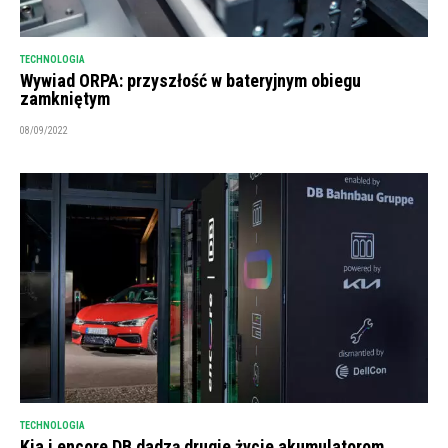
TECHNOLOGIA
Wywiad ORPA: przyszłość w bateryjnym obiegu
zamkniętym
08/09/2022
TECHNOLOGIA
Kia i encore DB dadzą drugie życie akumulatorom