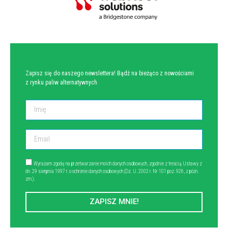
NEWSLETTER
Zapisz się do naszego newslettera! Bądź na bieżąco z nowościami
z rynku paliw alternatywnych
Wyrażam zgodę na przetwarzanie moich danych osobowych, zgodnie z treścią Ustawy z
dn. 29 sierpnia 1997 r. o ochronie danych osobowych (Dz. U. 2002 r. Nr 101 poz. 926, z późn.
zm.).
ZAPISZ MNIE!