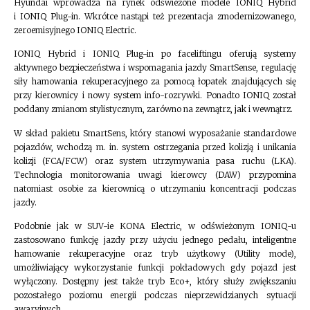
Hyundai wprowadza na rynek odświeżone modele IONIQ Hybrid
i IONIQ Plug-in. Wkrótce nastąpi też prezentacja zmodernizowanego,
zeroemisyjnego IONIQ Electric.
IONIQ Hybrid i IONIQ Plug-in po faceliftingu oferują systemy
aktywnego bezpieczeństwa i wspomagania jazdy SmartSense, regulację
siły hamowania rekuperacyjnego za pomocą łopatek znajdujących się
przy kierownicy i nowy system info-rozrywki. Ponadto IONIQ został
poddany zmianom stylistycznym, zarówno na zewnątrz, jak i wewnątrz.
W skład pakietu SmartSens, który stanowi wyposażanie standardowe
pojazdów, wchodzą m. in. system ostrzegania przed kolizją i unikania
kolizji (FCA/FCW) oraz system utrzymywania pasa ruchu (LKA).
Technologia monitorowania uwagi kierowcy (DAW) przypomina
natomiast osobie za kierownicą o utrzymaniu koncentracji podczas
jazdy.
Podobnie jak w SUV-ie KONA Electric, w odświeżonym IONIQ-u
zastosowano funkcję jazdy przy użyciu jednego pedału, inteligentne
hamowanie rekuperacyjne oraz tryb użytkowy (Utility mode),
umożliwiający wykorzystanie funkcji pokładowych gdy pojazd jest
wyłączony. Dostępny jest także tryb Eco+, który służy zwiększaniu
pozostałego poziomu energii podczas nieprzewidzianych sytuacji
awaryjnych.