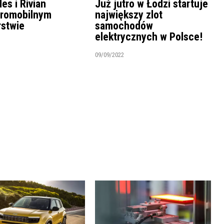
es i Rivian
Już jutro w Łodzi startuje
tromobilnym
największy zlot
rstwie
samochodów
elektrycznych w Polsce!
09/09/2022