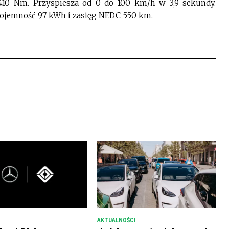
0 Nm. Przyspiesza od 0 do 100 km/h w 3,9 sekundy.
ojemność 97 kWh i zasięg NEDC 550 km.
AKTUALNOŚCI