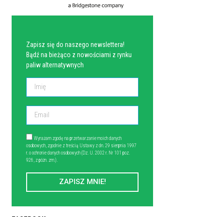
NEWSLETTER
Zapisz się do naszego newslettera!
Bądź na bieżąco z nowościami z rynku
paliw alternatywnych
Wyrażam zgodę na przetwarzanie moich danych
osobowych, zgodnie z treścią Ustawy z dn. 29 sierpnia 1997
r. o ochronie danych osobowych (Dz. U. 2002 r. Nr 101 poz.
926, z późn. zm.).
ZAPISZ MNIE!