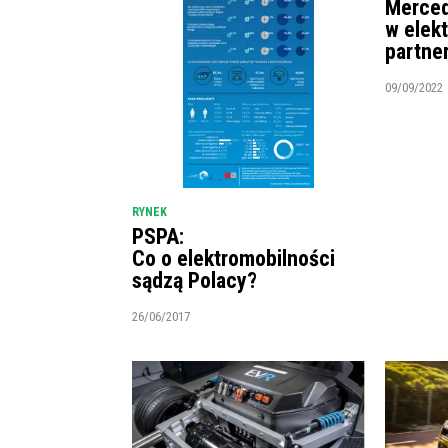
Merced
w elek
partne
09/09/2022
RYNEK
PSPA:
Co o elektromobilności
sądzą Polacy?
26/06/2017