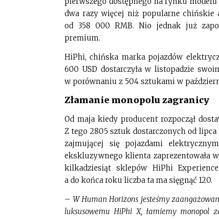
pierwszego dostępnego na rynku modelu 
dwa razy więcej niż popularne chińskie
od 358 000 RMB. Nio jednak już zapo
premium.
HiPhi, chińska marka pojazdów elektryc
600 USD dostarczyła w listopadzie swoim
w porównaniu z 504 sztukami w październ
Złamanie monopolu zagranicy
Od maja kiedy producent rozpoczął dostaw
Z tego 2805 sztuk dostarczonych od lipca 
zajmującej się pojazdami elektryczn
ekskluzywnego klienta zaprezentowała w
kilkadziesiąt sklepów HiPhi Experien
a do końca roku liczba ta ma sięgnąć 120.
–
W Human Horizons jesteśmy zaangażowani w
luksusowemu HiPhi X, łamiemy monopol za