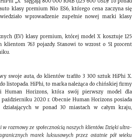
HiPhi „X” sięgają 800 000 RMB (125 600 USD)! To ponad
 auto klasy premium Nio ES6, którego cena zaczyna się
wiedziało wprowadzenie zupełnie nowej marki klasy
znych (EV) klasy premium, której model X kosztuje 125
 klientom 763 pojazdy. Stanowi to wzrost o 51 procent
iku.
y swoje auta, do klientów trafiło 3 300 sztuk HiPhi X.
do listopada. HiPhi, to marka należąca do chińskiej firmy
ymi Human Horizons, która swój pierwszy model dla
 październiku 2020 r. Obecnie Human Horizons posiada
ce działających w ponad 30 miastach w całym kraju,
 rozmowy ze społecznością naszych klientów. Dzięki ultra-
granicznych marek luksusowych przez ostatnie pół wieku