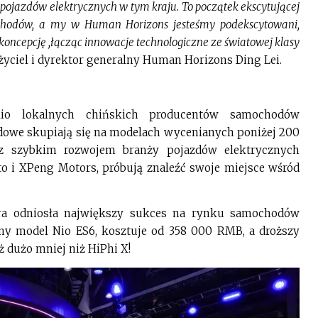
pojazdów elektrycznych w tym kraju. To początek ekscytującej
chodów, a my w Human Horizons jesteśmy podekscytowani,
ncepcję ,łącząc innowacje technologiczne ze światowej klasy
życiel i dyrektor generalny Human Horizons Ding Lei.
ilio lokalnych chińskich producentów samochodów
dowe skupiają się na modelach wycenianych poniżej 200
 szybkim rozwojem branży pojazdów elektrycznych
uto i XPeng Motors, próbują znaleźć swoje miejsce wśród
óra odniosła największy sukces na rynku samochodów
y model Nio ES6, kosztuje od 358 000 RMB, a droższy
 dużo mniej niż HiPhi X!