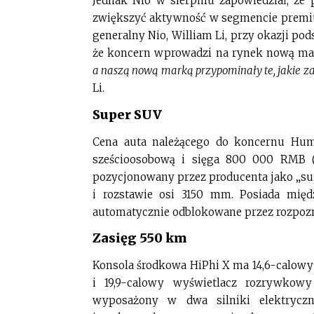
Jednak Nio w sierpniu zapowiedział, że
zwiększyć aktywność w segmencie premiu
generalny Nio, William Li, przy okazji po
że koncern wprowadzi na rynek nową ma
a naszą nową marką przypominały te, jakie za
Li.
Super SUV
Cena auta należącego do koncernu Hu
sześcioosobową i sięga 800 000 RMB (
pozycjonowany przez producenta jako „s
i rozstawie osi 3150 mm. Posiada mię
automatycznie odblokowane przez rozpozn
Zasięg 550 km
Konsola środkowa HiPhi X ma 14,6-calowy
i 19,9-calowy wyświetlacz rozrywkow
wyposażony w dwa silniki elektryc