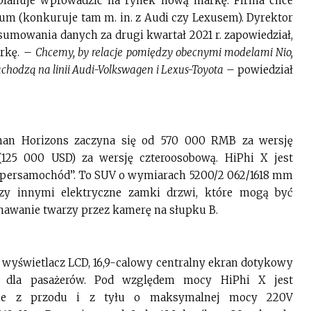
 planuje wprowadzić na rynek nową markę. Firma chce
m (konkuruje tam m. in. z Audi czy Lexusem). Dyrektor
dsumowania danych za drugi kwartał 2021 r. zapowiedział,
rkę. –
Chcemy, by relacje pomiędzy obecnymi modelami Nio,
chodzą na linii Audi-Volkswagen i Lexus-Toyota
– powiedział
man Horizons zaczyna się od 570 000 RMB za wersję
125 000 USD) za wersję czteroosobową. HiPhi X jest
upersamochód”. To SUV o wymiarach 5200/2 062/1618 mm
dzy innymi elektryczne zamki drzwi, które mogą być
awanie twarzy przez kamerę na słupku B.
 wyświetlacz LCD, 16,9-calowy centralny ekran dotykowy
y dla pasażerów. Pod względem mocy HiPhi X jest
zne z przodu i z tyłu o maksymalnej mocy 220V