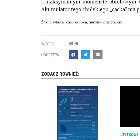
i maksymalnym momencie obrotowym 41
Akumulator tego chińskiego „cacka” ma p
Źródło: własne, cnevpost.com, human-horizons.com
HIPHI
WIĘCEJ
UDOSTĘPNIJ
ZOBACZ RÓWNIEŻ:
UŻYTKOWE