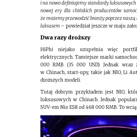
i na nowo definiujemy standardy luksusowych 
nowej ery dla chińskich producentów samo
że możemy przewodzić branży poprzez naszą ko
luksusem
– powiedział jeszcze w maju zało
Dwa razy droższy
HiPhi niejako uzupełnia więc portf
elektrycznych. Tamtejsze marki samocho
000 RMB (35 000 USD). Jednak wraz z
w Chinach, start-upy, takie jak NIO, Li A
droższych modeli.
Tutaj dobrym przykładem jest NIO, kt
luksusowych w Chinach. Jednak popularn
SUV-em Nio ES8 od 468 000 RMB. To wciąż