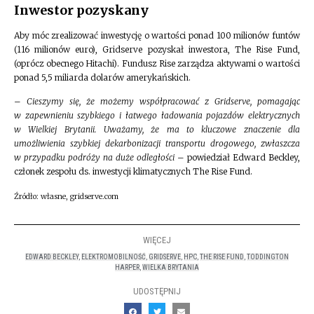
Inwestor pozyskany
Aby móc zrealizować inwestycję o wartości ponad 100 milionów funtów
(116 milionów euro), Gridserve pozyskał inwestora, The Rise Fund,
(oprócz obecnego Hitachi). Fundusz Rise zarządza aktywami o wartości
ponad 5,5 miliarda dolarów amerykańskich.
–
Cieszymy się, że możemy współpracować z
Gridserve, pomagając
w zapewnieniu szybkiego i łatwego ładowania pojazdów elektrycznych
w Wielkiej Brytanii. Uważamy, że ma to kluczowe znaczenie dla
umożliwienia szybkiej dekarbonizacji transportu drogowego, zwłaszcza
w przypadku podróży na duże odległości
– powiedział Edward Beckley,
członek zespołu ds. inwestycji klimatycznych The Rise Fund.
Źródło: własne, gridserve.com
WIĘCEJ
EDWARD BECKLEY
,
ELEKTROMOBILNOŚĆ
,
GRIDSERVE
,
HPC
,
THE RISE FUND
,
TODDINGTON
HARPER
,
WIELKA BRYTANIA
UDOSTĘPNIJ