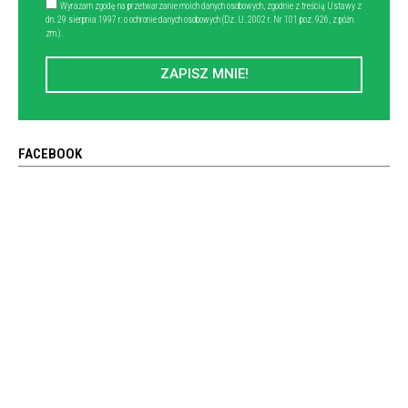
Wyrażam zgodę na przetwarzanie moich danych osobowych, zgodnie z treścią Ustawy z
dn. 29 sierpnia 1997 r. o ochronie danych osobowych (Dz. U. 2002 r. Nr 101 poz. 926, z późn.
zm.).
ZAPISZ MNIE!
FACEBOOK