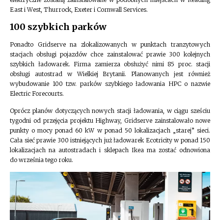
East i West, Thurrock, Exeter i Cornwall Services.
100 szybkich parków
Ponadto Gridserve na zlokalizowanych w punktach tranzytowych
stacjach obsługi pojazdów chce zainstalować prawie 300 kolejnych
szybkich ładowarek. Firma zamierza obsłużyć nimi 85 proc. stacji
obsługi autostrad w Wielkiej Brytanii. Planowanych jest również
wybudowanie 100 tzw. parków szybkiego ładowania HPC o nazwie
Electric Forecourts.
Oprócz planów dotyczących nowych stacji ładowania, w ciągu sześciu
tygodni od przejęcia projektu Highway, Gridserve zainstalowało nowe
punkty o mocy ponad 60 kW w ponad 50 lokalizacjach „starej” sieci.
Cała sieć prawie 300 istniejących już ładowarek Ecotricity w ponad 150
lokalizacjach na autostradach i sklepach Ikea ma zostać odnowiona
do września tego roku.