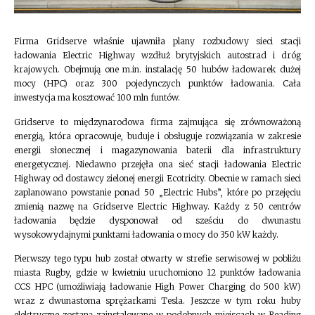
Firma Gridserve właśnie ujawniła plany rozbudowy sieci stacji
ładowania Electric Highway wzdłuż brytyjskich autostrad i dróg
krajowych. Obejmują one m.in. instalację 50 hubów ładowarek dużej
mocy (HPC) oraz 300 pojedynczych punktów ładowania. Cała
inwestycja ma kosztować 100 mln funtów.
Gridserve to międzynarodowa firma zajmująca się zrównoważoną
energią, która opracowuje, buduje i obsługuje rozwiązania w zakresie
energii słonecznej i magazynowania baterii dla infrastruktury
energetycznej. Niedawno przejęła ona sieć stacji ładowania Electric
Highway od dostawcy zielonej energii Ecotricity. Obecnie w ramach sieci
zaplanowano powstanie ponad 50 „Electric Hubs”, które po przejęciu
zmienią nazwę na Gridserve Electric Highway. Każdy z 50 centrów
ładowania będzie dysponował od sześciu do dwunastu
wysokowydajnymi punktami ładowania o mocy do 350 kW każdy.
Pierwszy tego typu hub został otwarty w strefie serwisowej w pobliżu
miasta Rugby, gdzie w kwietniu uruchomiono 12 punktów ładowania
CCS HPC (umożliwiają ładowanie High Power Charging do 500 kW)
wraz z dwunastoma sprężarkami Tesla. Jeszcze w tym roku huby
elektryczne zostaną zainstalowane w podobnych miejscach w Reading