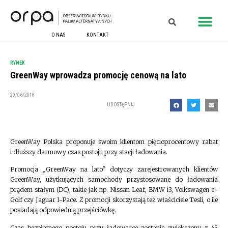
O NAS
KONTAKT
RYNEK
GreenWay wprowadza promocję cenową na lato
29/06/2018
UDOSTĘPNIJ
GreenWay Polska proponuje swoim klientom pięcioprocentowy rabat
i dłuższy darmowy czas postoju przy stacji ładowania.
Promocja „GreenWay na lato” dotyczy zarejestrowanych klientów
GreenWay, użytkujących samochody przystosowane do ładowania
prądem stałym (DC), takie jak np. Nissan Leaf, BMW i3, Volkswagen e-
Golf czy Jaguar I-Pace. Z promocji skorzystają też właściciele Tesli, o ile
posiadają odpowiednią przejściówkę.
Czas bezpłatnego postoju przy ładowarce zostanie zwiększony z 45