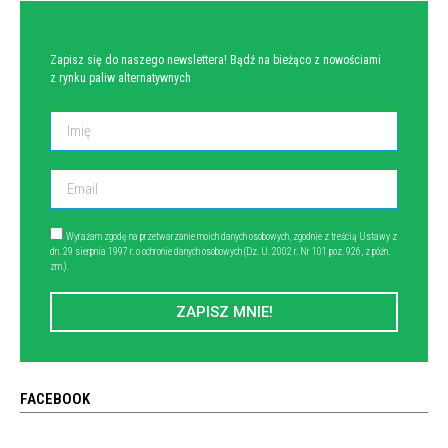
Zapisz się do naszego newslettera! Bądź na bieżąco z nowościami
z rynku paliw alternatywnych
Wyrażam zgodę na przetwarzanie moich danych osobowych, zgodnie z treścią Ustawy z
dn. 29 sierpnia 1997 r. o ochronie danych osobowych (Dz. U. 2002 r. Nr 101 poz. 926, z późn.
zm.).
ZAPISZ MNIE!
FACEBOOK