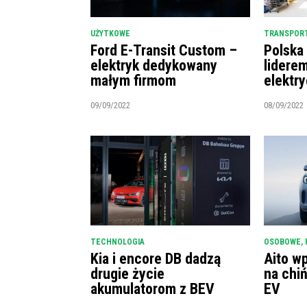
UŻYTKOWE
TRANSPORT
Ford E-Transit Custom –
Polska
elektryk dedykowany
lidere
małym firmom
elektr
09/09/2022
08/09/2022
TECHNOLOGIA
OSOBOWE
,
Kia i encore DB dadzą
Aito w
drugie życie
na chi
akumulatorom z BEV
EV