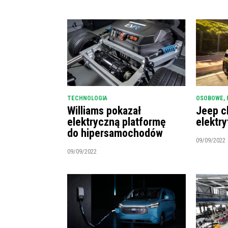
TECHNOLOGIA
OSOBOWE
,
Williams pokazał
Jeep c
elektryczną platformę
elektry
do hipersamochodów
09/09/2022
09/09/2022