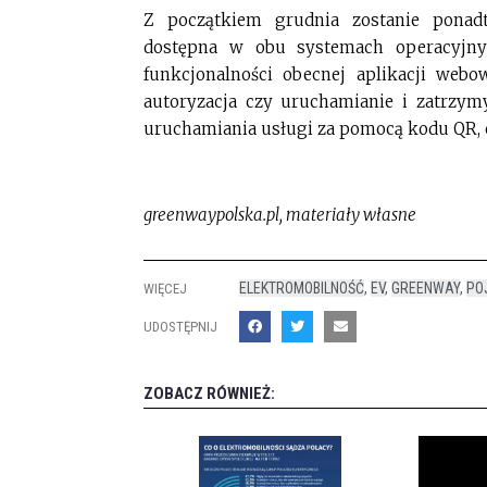
Z początkiem grudnia zostanie ponad
dostępna w obu systemach operacyjnyc
funkcjonalności obecnej aplikacji webow
autoryzacja czy uruchamianie i zatrzym
uruchamiania usługi za pomocą kodu QR, c
greenwaypolska.pl, materiały własne
ELEKTROMOBILNOŚĆ
,
EV
,
GREENWAY
,
PO
WIĘCEJ
UDOSTĘPNIJ
ZOBACZ RÓWNIEŻ: