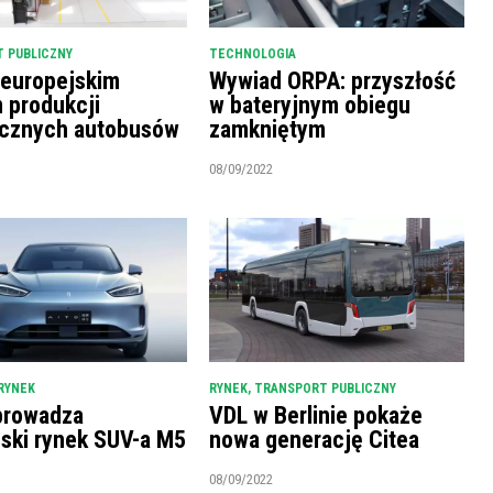
 PUBLICZNY
TECHNOLOGIA
 europejskim
Wywiad ORPA: przyszłość
m produkcji
w bateryjnym obiegu
ycznych autobusów
zamkniętym
08/09/2022
RYNEK
RYNEK
,
TRANSPORT PUBLICZNY
prowadza
VDL w Berlinie pokaże
ński rynek SUV-a M5
nowa generację Citea
08/09/2022