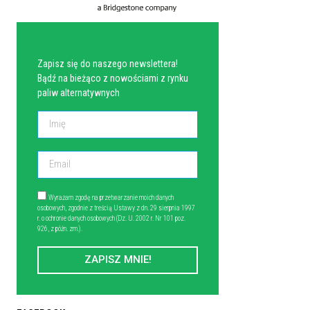
NEWSLETTER
Zapisz się do naszego newslettera!
Bądź na bieżąco z nowościami z rynku
paliw alternatywnych
Wyrażam zgodę na przetwarzanie moich danych
osobowych, zgodnie z treścią Ustawy z dn. 29 sierpnia 1997
r. o ochronie danych osobowych (Dz. U. 2002 r. Nr 101 poz.
926, z późn. zm.).
ZAPISZ MNIE!