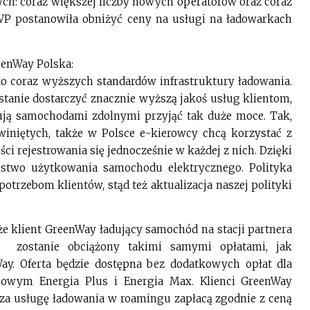
h: coraz większej liczby nowych operatorów oraz coraz
P postanowiła obniżyć ceny na usługi na ładowarkach
eenWay Polska:
o coraz wyższych standardów infrastruktury ładowania.
tanie dostarczyć znacznie wyższą jakoś usług klientom,
nują samochodami zdolnymi przyjąć tak duże moce. Tak,
zwiniętych, także w Polsce e-kierowcy chcą korzystać z
ci rejestrowania się jednocześnie w każdej z nich. Dzięki
ństwo użytkowania samochodu elektrycznego. Polityka
rzebom klientów, stąd też aktualizacja naszej polityki
że klient GreenWay ładujący samochód na stacji partnera
, zostanie obciążony takimi samymi opłatami, jak
ay. Oferta będzie dostępna bez dodatkowych opłat dla
nowym Energia Plus i Energia Max. Klienci GreenWay
 za usługę ładowania w roamingu zapłacą zgodnie z ceną