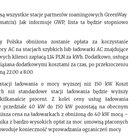
 są wszystkie stacje partnerów roamingowych GreenWay
trix). Jak informuje GWP, lista ta będzie stopniowo
 Polska obniżona zostanie opłata za korzystanie
ry AC na stacjach szybkich lub ładowarki AC znajdujące
owych klienci zapłacą 1,14 PLN za kWh. Dodatkowo, usługa
ciążana dodatkowymi kosztami za czas, po przekroczeniu
ą 22.00 a 8.00.
tacji ładowania o mocy wyższej niż 150 kW. Koszt
ch niż standardowe stacji ładowania będzie wyższy
lkanaście procent. Z kolei ceny usług ładowania
w przedziale 40 kW do 150 kW pozostają na obecnym
niższa cena na ładowarkach z obniżoną do 40 kW mocą –
nika z bardzo wysokich opłat za moc umowną płaconych
powoduje konieczność wprowadzania ograniczeń mocy.