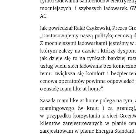
rynku ładowania samochodów elektrycznyc
mocniejszych i szybszych ładowarek. GW
AC.
Jak powiedział Rafał Czyżewski, Prezes Gr
„Dostosowujemy naszą politykę cenową d
Z mocniejszymi ładowarkami jesteśmy w s
którym zależy na czasie i którzy dyspo
jak dzieje się to na rynkach bardziej ro
usług wielu sieci ładowania bez koniecznoś
temu zwiększa się komfort i bezpiecze
cenowa operatorów powinna odpowiadać pot
o zasadę roam like at home”.
Zasada roam like at home polega na tym, 
roamingowego (w kraju i za granicą)
w przypadku korzystania z sieci GreenW
klientów zarejestrowanych w planie ce
zarejestrowani w planie Energia Standard