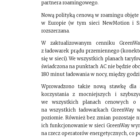
partnera roamingowego.
Nową polityką cenową w roamingu objęte
w Europie (w tym sieci NewMotion i Sma
rozszerzana.
W zaktualizowanym cenniku GreenWay
z ładowarek prądu przemiennego (konekto
się w sieci). We wszystkich planach taryf
świadczona na punktach AC nie będzie ob
180 minut ładowania w nocy, między godzin
Wprowadzono także nową stawkę dla s
korzystania z mocniejszych i szybszy
we wszystkich planach cenowych o ki
na wszystkich ładowarkach GreenWay 
poziomie. Również bez zmian pozostaje 
ich funkcjonowanie w sieci GreenWay wy
na rzecz operatorów energetycznych, co 