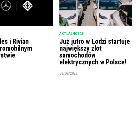
AKTUALNOŚCI
es i Rivian
Już jutro w Łodzi startuje
tromobilnym
największy zlot
rstwie
samochodów
elektrycznych w Polsce!
09/09/2022