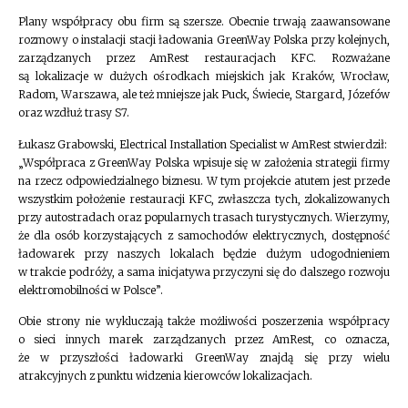
Plany współpracy obu firm są szersze. Obecnie trwają zaawansowane
rozmowy o instalacji stacji ładowania GreenWay Polska przy kolejnych,
zarządzanych przez AmRest restauracjach KFC. Rozważane
są lokalizacje w dużych ośrodkach miejskich jak Kraków, Wrocław,
Radom, Warszawa, ale też mniejsze jak Puck, Świecie, Stargard, Józefów
oraz wzdłuż trasy S7.
Łukasz Grabowski, Electrical Installation Specialist w AmRest stwierdził:
„Współpraca z GreenWay Polska wpisuje się w założenia strategii firmy
na rzecz odpowiedzialnego biznesu. W tym projekcie atutem jest przede
wszystkim położenie restauracji KFC, zwłaszcza tych, zlokalizowanych
przy autostradach oraz popularnych trasach turystycznych. Wierzymy,
że dla osób korzystających z samochodów elektrycznych, dostępność
ładowarek przy naszych lokalach będzie dużym udogodnieniem
w trakcie podróży, a sama inicjatywa przyczyni się do dalszego rozwoju
elektromobilności w Polsce”.
Obie strony nie wykluczają także możliwości poszerzenia współpracy
o sieci innych marek zarządzanych przez AmRest, co oznacza,
że w przyszłości ładowarki GreenWay znajdą się przy wielu
atrakcyjnych z punktu widzenia kierowców lokalizacjach.