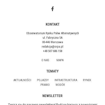
KONTAKT
Obserwatorium Rynku Paliw Alternatywnych
ul. Fabryczna 5A
00-446 Warszawa
redakcja@orpa.pl
+48 507 686 158
O NAS
MAPA
TEMATY
AKTUALNOŚCI
POJAZDY
INFRASTRUKTURA
RYNEK
PRAWO
WODÓR
NEWSLETTER
Zapisz się do naszego newslettera! Bądź na bieżąco z nowościami