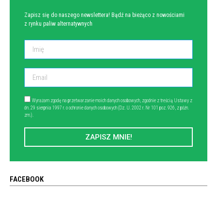
Zapisz się do naszego newslettera! Bądź na bieżąco z nowościami
z rynku paliw alternatywnych
Wyrażam zgodę na przetwarzanie moich danych osobowych, zgodnie z treścią Ustawy z
dn. 29 sierpnia 1997 r. o ochronie danych osobowych (Dz. U. 2002 r. Nr 101 poz. 926, z późn.
zm.).
ZAPISZ MNIE!
FACEBOOK