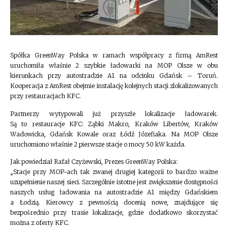
Spółka GreenWay Polska w ramach współpracy z firmą AmRest
uruchomiła właśnie 2 szybkie ładowarki na MOP Olsze w obu
kierunkach przy autostradzie A1 na odcinku Gdańsk – Toruń.
Kooperacja z AmRest obejmie instalację kolejnych stacji zlokalizowanych
przy restauracjach KFC.
Partnerzy wytypowali już przyszłe lokalizacje ładowarek.
Są to restauracje KFC: Ząbki Makro, Kraków Libertów, Kraków
Wadowicka, Gdańsk Kowale oraz Łódź Józefiaka. Na MOP Olsze
uruchomiono właśnie 2 pierwsze stacje o mocy 50 kW każda.
Jak powiedział Rafał Czyżewski, Prezes GreenWay Polska:
„Stacje przy MOP-ach tak zwanej drugiej kategorii to bardzo ważne
uzupełnienie naszej sieci. Szczególnie istotne jest zwiększenie dostępności
naszych usług ładowania na autostradzie A1 między Gdańskiem
a Łodzią. Kierowcy z pewnością docenią nowe, znajdujące się
bezpośrednio przy trasie lokalizacje, gdzie dodatkowo skorzystać
można z oferty KFC.