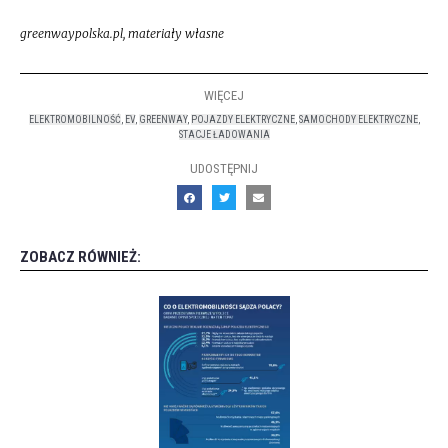
greenwaypolska.pl, materiały własne
WIĘCEJ
ELEKTROMOBILNOŚĆ
,
EV
,
GREENWAY
,
POJAZDY ELEKTRYCZNE
,
SAMOCHODY ELEKTRYCZNE
,
STACJE ŁADOWANIA
UDOSTĘPNIJ
ZOBACZ RÓWNIEŻ: