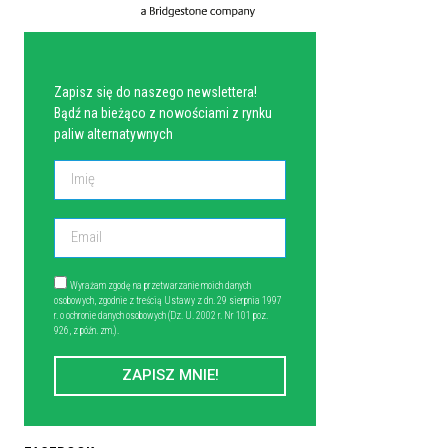
NEWSLETTER
Zapisz się do naszego newslettera!
Bądź na bieżąco z nowościami z rynku
paliw alternatywnych
Wyrażam zgodę na przetwarzanie moich danych
osobowych, zgodnie z treścią Ustawy z dn. 29 sierpnia 1997
r. o ochronie danych osobowych (Dz. U. 2002 r. Nr 101 poz.
926, z późn. zm.).
ZAPISZ MNIE!