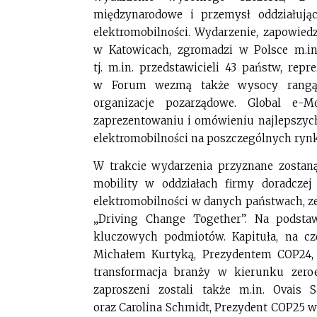
międzynarodowe i przemysł oddziałują
elektromobilności. Wydarzenie, zapowied
w Katowicach, zgromadzi w Polsce m.in.
tj. m.in. przedstawicieli 43 państw, rep
w Forum wezmą także wysocy rangą p
organizacje pozarządowe. Global e-M
zaprezentowaniu i omówieniu najlepszych 
elektromobilności na poszczególnych rynk
W trakcie wydarzenia przyznane zostaną
mobility w oddziałach firmy doradcz
elektromobilności w danych państwach, z
„Driving Change Together”. Na podsta
kluczowych podmiotów. Kapituła, na cz
Michałem Kurtyką, Prezydentem COP24, w
transformacja branży w kierunku zero
zaproszeni zostali także m.in. Ovai
oraz Carolina Schmidt, Prezydent COP25 w 