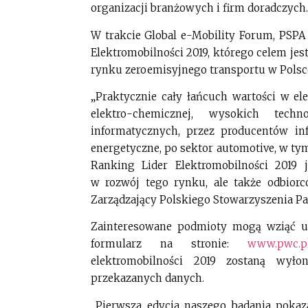
organizacji branżowych i firm doradczych.
W trakcie Global e-Mobility Forum, PSPA 
Elektromobilności 2019, którego celem je
rynku zeroemisyjnego transportu w Polsc
„Praktycznie cały łańcuch wartości w el
elektro-chemicznej, wysokich techn
informatycznych, przez producentów inf
energetyczne, po sektor automotive, w t
Ranking Lider Elektromobilności 2019
w rozwój tego rynku, ale także odbior
Zarządzający Polskiego Stowarzyszenia Pa
Zainteresowane podmioty mogą wziąć udz
formularz na stronie:
www.pwc.pl/
elektromobilności 2019 zostaną wyło
przekazanych danych.
„Pierwsza edycja naszego badania pokaz