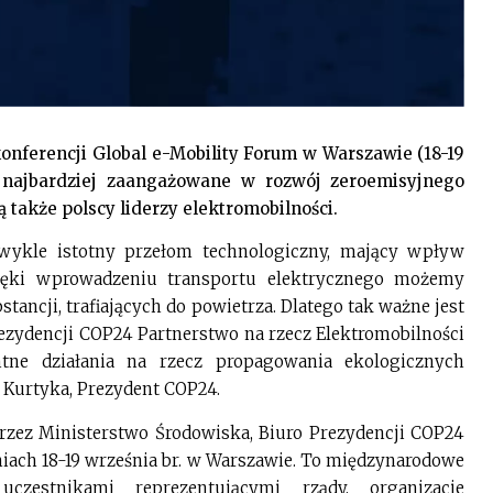
onferencji Global e-Mobility Forum w Warszawie (18-19
i najbardziej zaangażowane w rozwój zeroemisyjnego
 także polscy liderzy elektromobilności.
ezwykle istotny przełom technologiczny, mający wpływ
zięki wprowadzeniu transportu elektrycznego możemy
ancji, trafiających do powietrza. Dlatego tak ważne jest
ezydencji COP24 Partnerstwo na rzecz Elektromobilności
tne działania na rzecz propagowania ekologicznych
 Kurtyka, Prezydent COP24.
rzez Ministerstwo Środowiska, Biuro Prezydencji COP24
niach 18-19 września br. w Warszawie. To międzynarodowe
czestnikami reprezentującymi rządy, organizacje