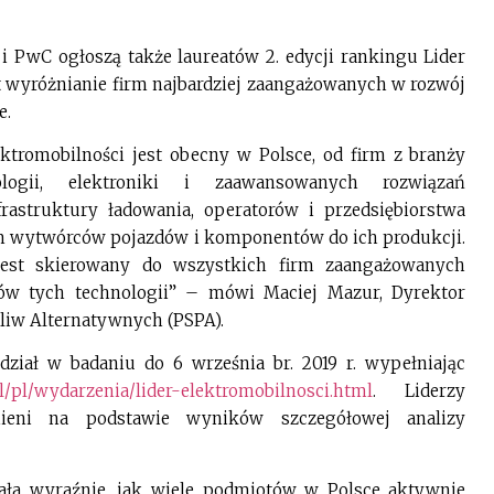
i PwC ogłoszą także laureatów 2. edycji rankingu Lider
st wyróżnianie firm najbardziej zaangażowanych w rozwój
e.
ektromobilności jest obecny w Polsce, od firm z branży
ologii, elektroniki i zaawansowanych rozwiązań
rastruktury ładowania, operatorów i przedsiębiorstwa
ym wytwórców pojazdów i komponentów do ich produkcji.
 jest skierowany do wszystkich firm zaangażowanych
ców tych technologii” – mówi Maciej Mazur, Dyrektor
liw Alternatywnych (PSPA).
iał w badaniu do 6 września br. 2019 r. wypełniając
pl/wydarzenia/lider-elektromobilnosci.html
. Liderzy
nieni na podstawie wyników szczegółowej analizy
ała wyraźnie, jak wiele podmiotów w Polsce aktywnie