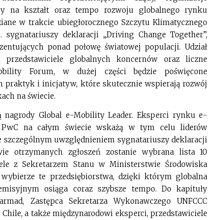
cy na kształt oraz tempo rozwoju globalnego rynku
ziane w trakcie ubiegłorocznego Szczytu Klimatycznego
 sygnatariuszy deklaracji „Driving Change Together”,
rezentujących ponad połowę światowej populacji. Udział
rzedstawiciele globalnych koncernów oraz liczne
obility Forum, w dużej części będzie poświęcone
praktyk i inicjatyw, które skutecznie wspierają rozwój
ach na świecie.
 nagrody Global e-Mobility Leader. Eksperci rynku e-
ej PwC na całym świecie wskażą w tym celu liderów
e szczególnym uwzględnieniem sygnatariuszy deklaracji
wie otrzymanych zgłoszeń zostanie wybrana lista 10
ele z Sekretarzem Stanu w Ministerstwie Środowiska
ybierze te przedsiębiorstwa, dzięki którym globalna
emisyjnym osiąga coraz szybsze tempo. Do kapituły
s Sarmad, Zastępca Sekretarza Wykonawczego UNFCCC
Chile, a także międzynarodowi eksperci, przedstawiciele