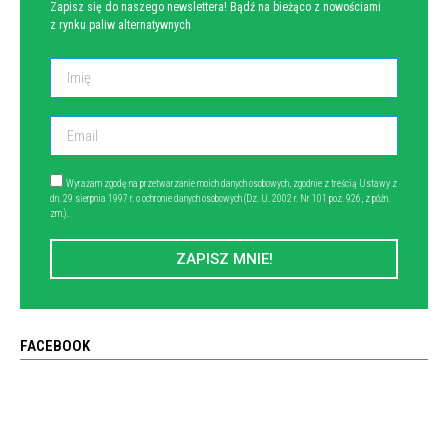
Zapisz się do naszego newslettera! Bądź na bieżąco z nowościami
z rynku paliw alternatywnych
Wyrażam zgodę na przetwarzanie moich danych osobowych, zgodnie z treścią Ustawy z
dn. 29 sierpnia 1997 r. o ochronie danych osobowych (Dz. U. 2002 r. Nr 101 poz. 926, z późn.
zm.).
ZAPISZ MNIE!
FACEBOOK