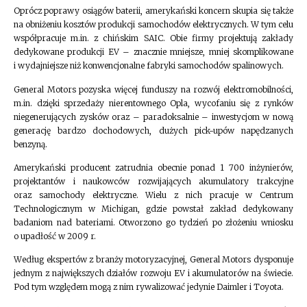
Oprócz poprawy osiągów baterii, amerykański koncern skupia się także
na obniżeniu kosztów produkcji samochodów elektrycznych. W tym celu
współpracuje m.in. z chińskim SAIC. Obie firmy projektują zakłady
dedykowane produkcji EV – znacznie mniejsze, mniej skomplikowane
i wydajniejsze niż konwencjonalne fabryki samochodów spalinowych.
General Motors pozyska więcej funduszy na rozwój elektromobilności,
m.in. dzięki sprzedaży nierentownego Opla, wycofaniu się z rynków
niegenerujących zysków oraz – paradoksalnie – inwestycjom w nową
generację bardzo dochodowych, dużych pick-upów napędzanych
benzyną.
Amerykański producent zatrudnia obecnie ponad 1 700 inżynierów,
projektantów i naukowców rozwijających akumulatory trakcyjne
oraz samochody elektryczne. Wielu z nich pracuje w Centrum
Technologicznym w Michigan, gdzie powstał zakład dedykowany
badaniom nad bateriami. Otworzono go tydzień po złożeniu wniosku
o upadłość w 2009 r.
Według ekspertów z branży motoryzacyjnej, General Motors dysponuje
jednym z największych działów rozwoju EV i akumulatorów na świecie.
Pod tym względem mogą z nim rywalizować jedynie Daimler i Toyota.