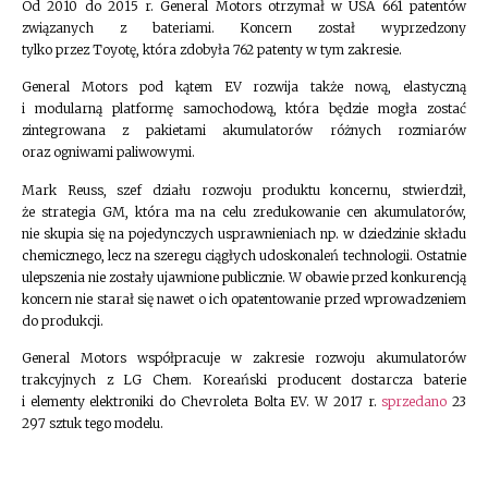
Od 2010 do 2015 r. General Motors otrzymał w USA 661 patentów
związanych z bateriami. Koncern został wyprzedzony
tylko przez Toyotę, która zdobyła 762 patenty w tym zakresie.
General Motors pod kątem EV rozwija także nową, elastyczną
i modularną platformę samochodową, która będzie mogła zostać
zintegrowana z pakietami akumulatorów różnych rozmiarów
oraz ogniwami paliwowymi.
Mark Reuss, szef działu rozwoju produktu koncernu, stwierdził,
że strategia GM, która ma na celu zredukowanie cen akumulatorów,
nie skupia się na pojedynczych usprawnieniach np. w dziedzinie składu
chemicznego, lecz na szeregu ciągłych udoskonaleń technologii. Ostatnie
ulepszenia nie zostały ujawnione publicznie. W obawie przed konkurencją
koncern nie starał się nawet o ich opatentowanie przed wprowadzeniem
do produkcji.
General Motors współpracuje w zakresie rozwoju akumulatorów
trakcyjnych z LG Chem. Koreański producent dostarcza baterie
i elementy elektroniki do Chevroleta Bolta EV. W 2017 r.
sprzedano
23
297 sztuk tego modelu.