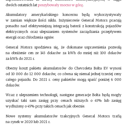
dwóch ostatnich lat
poszybowały mocno w górę
.
Akumulatory amerykańskiego koncernu będą wykorzystywały
w zamian większe ilości niklu. Inżynierowie General Motors pracują
ponadto nad efektywniejszą integracją baterii z konstrukcją pojazdów
elektrycznych oraz ulepszaniem systemów zarządzania przepływem
energii oraz chłodzenia ogniw.
General Motors spodziewa się, że dokonane usprawnienia pozwolą
na obniżenie cen ze 145 dolarów za kWh do mniej niż 100 dolarów
za kWh do 2021 r.
Obecny koszt pakietu akumulatorów do Chevroleta Bolta EV wynosi
od 10 000 do 12 000 dolarów, co równa się niemal jednej trzeciej ceny
całego pojazdu. Do 2021 r. ceny pakietów mogą spaść poniżej 6 000
dolarów.
Wraz z ulepszeniem technologii, następne generacje Bolta będą mogły
uzyskać taki sam zasięg przy cenach niższych o 45% lub zasięg
wydłużony o 45% przy takich cenach jak obecnie.
Nowe systemy akumulatorów trakcyjnych General Motors trafią
na rynek w 2020 lub 2021 r.