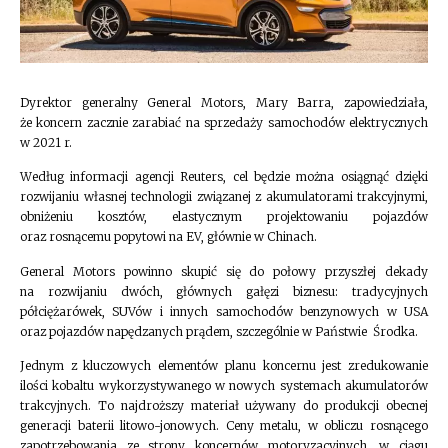
Dyrektor generalny General Motors, Mary Barra, zapowiedziała,
że koncern zacznie zarabiać na sprzedaży samochodów elektrycznych
w 2021 r.
Według informacji agencji Reuters, cel będzie można osiągnąć dzięki
rozwijaniu własnej technologii związanej z akumulatorami trakcyjnymi,
obniżeniu kosztów, elastycznym projektowaniu pojazdów
oraz rosnącemu popytowi na EV, głównie w Chinach.
General Motors powinno skupić się do połowy przyszłej dekady
na rozwijaniu dwóch, głównych gałęzi biznesu: tradycyjnych
półciężarówek, SUVów i innych samochodów benzynowych w USA
oraz pojazdów napędzanych prądem, szczególnie w Państwie Środka.
Jednym z kluczowych elementów planu koncernu jest zredukowanie
ilości kobaltu wykorzystywanego w nowych systemach akumulatorów
trakcyjnych. To najdroższy materiał używany do produkcji obecnej
generacji baterii litowo-jonowych. Ceny metalu, w obliczu rosnącego
zapotrzebowania ze strony koncernów motoryzacyjnych, w ciągu