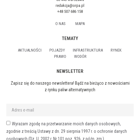
redakcja@orpa.pl
+48 507 686 158
O NAS
MAPA
TEMATY
AKTUALNOŚCI
POJAZDY
INFRASTRUKTURA
RYNEK
PRAWO
WODÓR
NEWSLETTER
Zapisz się do naszego newslettera! Bądź na bieżąco z nowościami
z rynku paliw alternatywnych
Wyrażam zgodę na przetwarzanie moich danych osobowych,
zgodnie z treścią Ustawy z dn. 29 sierpnia 1997 r. o ochronie danych
osobowych (Dz. U. 2002 r. Nr 101 poz. 926, z późn. zm.).