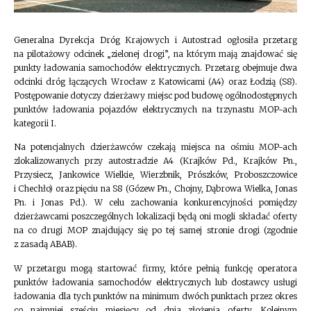
Generalna Dyrekcja Dróg Krajowych i Autostrad ogłosiła przetarg
na pilotażowy odcinek „zielonej drogi”, na którym mają znajdować się
punkty ładowania samochodów elektrycznych. Przetarg obejmuje dwa
odcinki dróg łączących Wrocław z Katowicami (A4) oraz Łodzią (S8).
Postępowanie dotyczy dzierżawy miejsc pod budowę ogólnodostępnych
punktów ładowania pojazdów elektrycznych na trzynastu MOP-ach
kategorii I.
Na potencjalnych dzierżawców czekają miejsca na ośmiu MOP-ach
zlokalizowanych przy autostradzie A4 (Krajków Pd., Krajków Pn.,
Przysiecz, Jankowice Wielkie, Wierzbnik, Prószków, Proboszczowice
i Chechło) oraz pięciu na S8 (Gózew Pn., Chojny, Dąbrowa Wielka, Jonas
Pn. i Jonas Pd.). W celu zachowania konkurencyjności pomiędzy
dzierżawcami poszczególnych lokalizacji będą oni mogli składać oferty
na co drugi MOP znajdujący się po tej samej stronie drogi (zgodnie
z zasadą ABAB).
W przetargu mogą startować firmy, które pełnią funkcję operatora
punktów ładowania samochodów elektrycznych lub dostawcy usługi
ładowania dla tych punktów na minimum dwóch punktach przez okres
co najmniej sześciu miesięcy od dnia złożenia oferty. Kolejnym