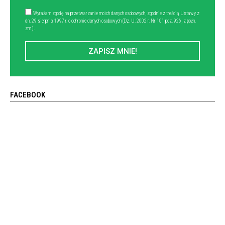
Wyrażam zgodę na przetwarzanie moich danych osobowych, zgodnie z treścią Ustawy z
dn. 29 sierpnia 1997 r. o ochronie danych osobowych (Dz. U. 2002 r. Nr 101 poz. 926, z późn.
zm.).
ZAPISZ MNIE!
FACEBOOK