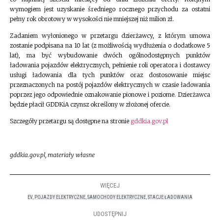
wymogiem jest uzyskanie średniego rocznego przychodu za ostatni
pełny rok obrotowy w wysokości nie mniejszej niż milion zł.
Zadaniem wyłonionego w przetargu dzierżawcy, z którym umowa
zostanie podpisana na 10 lat (z możliwością wydłużenia o dodatkowe 5
lat), ma być wybudowanie dwóch ogólnodostępnych punktów
ładowania pojazdów elektrycznych, pełnienie roli operatora i dostawcy
usługi ładowania dla tych punktów oraz dostosowanie miejsc
przeznaczonych na postój pojazdów elektrycznych w czasie ładowania
poprzez jego odpowiednie oznakowanie pionowe i poziome. Dzierżawca
będzie płacił GDDKiA czynsz określony w złożonej ofercie.
Szczegóły przetargu są dostępne na stronie
gddkia.gov.pl
gddkia.gov.pl, materiały własne
WIĘCEJ
EV
,
POJAZDY ELEKTRYCZNE
,
SAMOCHODY ELEKTRYCZNE
,
STACJE ŁADOWANIA
UDOSTĘPNIJ