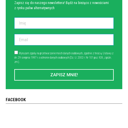
Zapisz się do naszego newslettera! Bądź na bieżąco z nowościami
z rynku paliw alternatywnych
Wyrażam zgodę na przetwarzanie moich danych osobowych, zgodnie z treścią Ustawy z
dn. 29 sierpnia 1997 r. o ochronie danych osobowych (Dz. U. 2002 r. Nr 101 poz. 926, z późn.
zm.).
ZAPISZ MNIE!
FACEBOOK