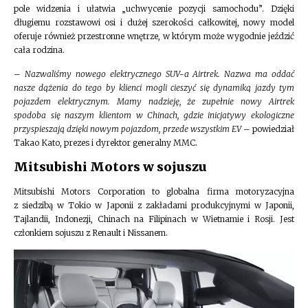
pole widzenia i ułatwia „uchwycenie pozycji samochodu”. Dzięki
długiemu rozstawowi osi i dużej szerokości całkowitej, nowy model
oferuje również przestronne wnętrze, w którym może wygodnie jeździć
cała rodzina.
–
Nazwaliśmy nowego elektrycznego SUV-a Airtrek. Nazwa ma oddać
nasze dążenia do tego by klienci mogli cieszyć się dynamiką jazdy tym
pojazdem elektrycznym. Mamy nadzieję, że zupełnie nowy Airtrek
spodoba się naszym klientom w Chinach, gdzie inicjatywy ekologiczne
przyspieszają dzięki nowym pojazdom, przede wszystkim EV
– powiedział
Takao Kato, prezes i dyrektor generalny MMC.
Mitsubishi Motors w sojuszu
Mitsubishi Motors Corporation to globalna firma motoryzacyjna
z siedzibą w Tokio w Japonii z zakładami produkcyjnymi w Japonii,
Tajlandii, Indonezji, Chinach na Filipinach w Wietnamie i Rosji. Jest
członkiem sojuszu z Renault i Nissanem.