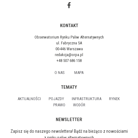
KONTAKT
Obserwatorium Rynku Paliw Alternatywnych
ul. Fabryczna 5A
00-446 Warszawa
redakcja@orpa.pl
+48 507 686 158
O NAS
MAPA
TEMATY
AKTUALNOŚCI
POJAZDY
INFRASTRUKTURA
RYNEK
PRAWO
WODÓR
NEWSLETTER
Zapisz się do naszego newslettera! Bądź na bieżąco z nowościami
z rynku paliw alternatywnych