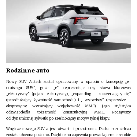
Rodzinne auto
Nowy SUV Airtrek został opracowany w oparciu o koncepcję „e-
cruisingu SUV”, gdzie „e” reprezentuje trzy słowa kluczowe:
„elektryczny” (pojazd elektryczny), „expanding – rozszerzający się”
(przedłużający żywotność samochodu) i „ wyrazisty” (expressive –
ekspresyjny, wyrażający wyjątkowość MMC). Jego stylistyka
odzwierciedla tożsamość konstrukcyjną MMC. Począwszy
od dynamicznej sylwetki po sześciokątny motyw tylnej klapy.
Wnętrze nowego SUV-a jest otwarte i przestronne. Deska rozdzielcza
została ułożona poziomo. Dzięki temu zapewnia prowadzącemu szerokie