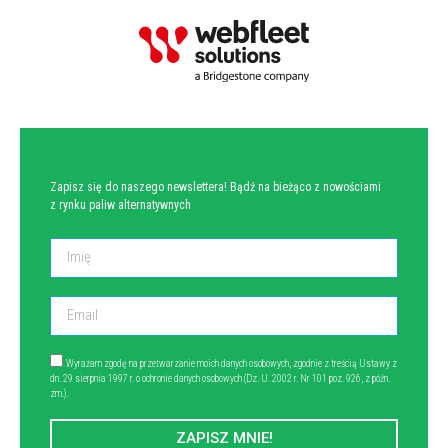
NEWSLETTER
Zapisz się do naszego newslettera! Bądź na bieżąco z nowościami
z rynku paliw alternatywnych
Wyrażam zgodę na przetwarzanie moich danych osobowych, zgodnie z treścią Ustawy z
dn. 29 sierpnia 1997 r. o ochronie danych osobowych (Dz. U. 2002 r. Nr 101 poz. 926, z późn.
zm.).
ZAPISZ MNIE!