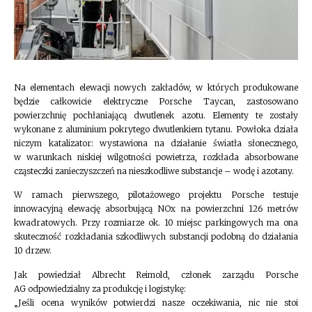
Na elementach elewacji nowych zakładów, w których produkowane
będzie całkowicie elektryczne Porsche Taycan, zastosowano
powierzchnię pochłaniającą dwutlenek azotu. Elementy te zostały
wykonane z aluminium pokrytego dwutlenkiem tytanu. Powłoka działa
niczym katalizator: wystawiona na działanie światła słonecznego,
w warunkach niskiej wilgotności powietrza, rozkłada absorbowane
cząsteczki zanieczyszczeń na nieszkodliwe substancje – wodę i azotany.
W ramach pierwszego, pilotażowego projektu Porsche testuje
innowacyjną elewację absorbującą NOx na powierzchni 126 metrów
kwadratowych. Przy rozmiarze ok. 10 miejsc parkingowych ma ona
skuteczność rozkładania szkodliwych substancji podobną do działania
10 drzew.
Jak powiedział Albrecht Reimold, członek zarządu Porsche
AG odpowiedzialny za produkcję i logistykę:
„Jeśli ocena wyników potwierdzi nasze oczekiwania, nic nie stoi