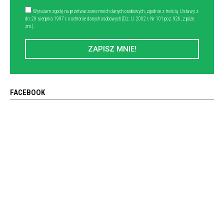
Wyrażam zgodę na przetwarzanie moich danych osobowych, zgodnie z treścią Ustawy z
dn. 29 sierpnia 1997 r. o ochronie danych osobowych (Dz. U. 2002 r. Nr 101 poz. 926, z późn.
zm.).
ZAPISZ MNIE!
FACEBOOK