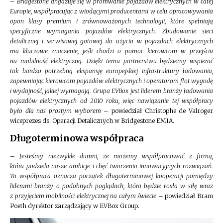
–
Bridgestone angażuje się w promwanie pojazdów elektrycznych w całej
Europie, współpracując z wiodącymi producentami w celu opracowywania
opon klasy premium i zrównoważonych technologii, które spełniają
specyficzne wymagania pojazdów elektrycznych. Zbudowanie sieci
detalicznej i serwisowej gotowej do użycia w pojazdach elektrycznych
ma kluczowe znaczenie, jeśli chodzi o pomoc kierowcom w przejściu
na mobilność elektryczną. Dzięki temu partnerstwu będziemy wspierać
tak bardzo potrzebną ekspansję europejskiej infrastruktury ładowania,
zapewniając kierowcom pojazdów elektrycznych i operatorom flot wygodę
i wydajność, jakiej wymagają. Grupa EVBox jest liderem branży ładowania
pojazdów elektrycznych od 2010 roku, więc nawiązanie tej współpracy
było dla nas prostym wyborem
– powiedział Christophe de Valroger
wiceprezes ds. Operacji Detalicznych w Bridgestone EMIA.
Długoterminowa współpraca
–
Jesteśmy niezwykle dumni, że możemy współpracować z firmą,
która podziela nasze ambicje i chęć tworzenia innowacyjnych rozwiązań.
Ta współpraca oznacza początek długoterminowej kooperacji pomiędzy
liderami branży o podobnych poglądach, która będzie rosła w siłę wraz
z przyjęciem mobilności elektrycznej na całym świecie
– powiedział Bram
Poeth dyrektor zarządzający w EVBox Group.