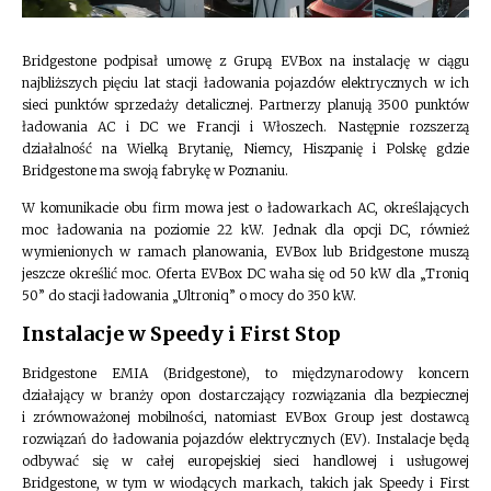
Bridgestone podpisał umowę z Grupą EVBox na instalację w ciągu
najbliższych pięciu lat stacji ładowania pojazdów elektrycznych w ich
sieci punktów sprzedaży detalicznej. Partnerzy planują 3500 punktów
ładowania AC i DC we Francji i Włoszech. Następnie rozszerzą
działalność na Wielką Brytanię, Niemcy, Hiszpanię i Polskę gdzie
Bridgestone ma swoją fabrykę w Poznaniu.
W komunikacie obu firm mowa jest o ładowarkach AC, określających
moc ładowania na poziomie 22 kW. Jednak dla opcji DC, również
wymienionych w ramach planowania, EVBox lub Bridgestone muszą
jeszcze określić moc. Oferta EVBox DC waha się od 50 kW dla „Troniq
50” do stacji ładowania „Ultroniq” o mocy do 350 kW.
Instalacje w Speedy i First Stop
Bridgestone EMIA (Bridgestone), to międzynarodowy koncern
działający w branży opon dostarczający rozwiązania dla bezpiecznej
i zrównoważonej mobilności, natomiast EVBox Group jest dostawcą
rozwiązań do ładowania pojazdów elektrycznych (EV). Instalacje będą
odbywać się w całej europejskiej sieci handlowej i usługowej
Bridgestone, w tym w wiodących markach, takich jak Speedy i First