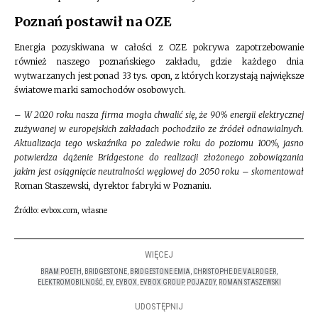
Poznań postawił na OZE
Energia pozyskiwana w całości z OZE pokrywa zapotrzebowanie
również naszego poznańskiego zakładu, gdzie każdego dnia
wytwarzanych jest ponad 33 tys. opon, z których korzystają największe
światowe marki samochodów osobowych.
–
W 2020 roku nasza firma mogła chwalić się, że 90% energii elektrycznej
zużywanej w europejskich zakładach pochodziło ze źródeł odnawialnych.
Aktualizacja tego wskaźnika po zaledwie roku do poziomu 100%, jasno
potwierdza dążenie Bridgestone do realizacji złożonego zobowiązania
jakim jest osiągnięcie neutralności węglowej do 2050 roku – skomentował
Roman Staszewski, dyrektor fabryki w Poznaniu.
Źródło: evbox.com, własne
WIĘCEJ
BRAM POETH
,
BRIDGESTONE
,
BRIDGESTONE EMIA
,
CHRISTOPHE DE VALROGER
,
ELEKTROMOBILNOŚĆ
,
EV
,
EVBOX
,
EVBOX GROUP
,
POJAZDY
,
ROMAN STASZEWSKI
UDOSTĘPNIJ