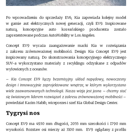
Po wprowadzeniu do sprzedaży EV6, Kia zapowiada kolejny model
w gamie aut elektrycznych nowej generacji, czyli EV9. Inspirowane
naturą, koncepcyjne auto koreańskiego producenta zostało
zaprezentowane podczas AutoMobility w Los Angeles.
Concept EV9 wyraża zaangażowanie marki Kia w rozwiązania
z zakresu zrównoważonej mobilności. Design Kia Concept EV9 jest
inspirowany naturą. Do skonstruowania koncepcyjnego elektrycznego
SUV-a wykorzystano materiały z recyklingu odzyskane z odpadów
wyłowionych z oceanów.
–
Kia Concept EV9 łączy bezemisyjny układ napędowy, nowoczesny
design i innowacyjnie zaprojektowane wnętrze, w którym wykorzystano
wiele zaawansowanych technologii. Nasza wizja jest jasna – chcemy stać
się światowym liderem rozwiązań z zakresu zrównoważonej mobilności
–
powiedział Karim Habib, wiceprezes i szef Kia Global Design Center.
Tygrysi nos
Concept EV9 ma 4930 mm długości, 2055 mm szerokości i 1790 mm
wysokości. Rozstaw osi mierzy aż 3100 mm. EV9 oglądany z profilu