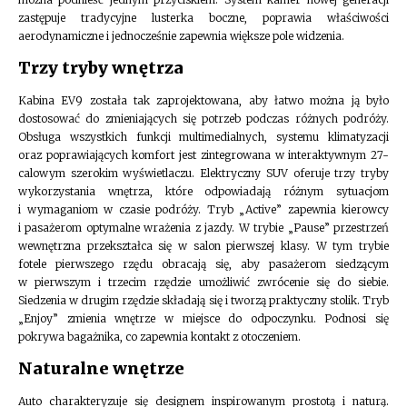
zastępuje tradycyjne lusterka boczne, poprawia właściwości
aerodynamiczne i jednocześnie zapewnia większe pole widzenia.
Trzy tryby wnętrza
Kabina EV9 została tak zaprojektowana, aby łatwo można ją było
dostosować do zmieniających się potrzeb podczas różnych podróży.
Obsługa wszystkich funkcji multimedialnych, systemu klimatyzacji
oraz poprawiających komfort jest zintegrowana w interaktywnym 27-
calowym szerokim wyświetlaczu. Elektryczny SUV oferuje trzy tryby
wykorzystania wnętrza, które odpowiadają różnym sytuacjom
i wymaganiom w czasie podróży. Tryb „Active” zapewnia kierowcy
i pasażerom optymalne wrażenia z jazdy. W trybie „Pause” przestrzeń
wewnętrzna przekształca się w salon pierwszej klasy. W tym trybie
fotele pierwszego rzędu obracają się, aby pasażerom siedzącym
w pierwszym i trzecim rzędzie umożliwić zwrócenie się do siebie.
Siedzenia w drugim rzędzie składają się i tworzą praktyczny stolik. Tryb
„Enjoy” zmienia wnętrze w miejsce do odpoczynku. Podnosi się
pokrywa bagażnika, co zapewnia kontakt z otoczeniem.
Naturalne wnętrze
Auto charakteryzuje się designem inspirowanym prostotą i naturą.