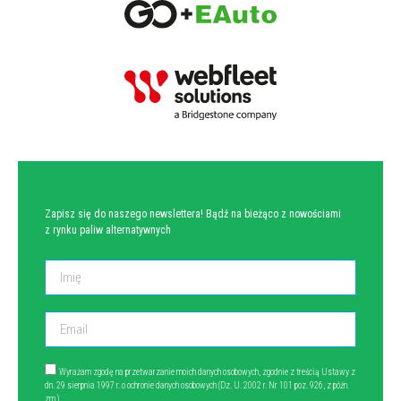
NEWSLETTER
Zapisz się do naszego newslettera! Bądź na bieżąco z nowościami
z rynku paliw alternatywnych
Wyrażam zgodę na przetwarzanie moich danych osobowych, zgodnie z treścią Ustawy z
dn. 29 sierpnia 1997 r. o ochronie danych osobowych (Dz. U. 2002 r. Nr 101 poz. 926, z późn.
zm.).