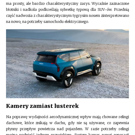
ma prosty, ale bardzo charakterystyczny zarys. Wyraźnie zaznaczone
błotniki i nadkola podkreślają sylwetkę typową dla SUV-ów. Przednią
część nadwozia z charakterystycznym tygrysim nosem zinterpretowano
na nowo, na potrzeby samochodu elektrycznego.
Kamery zamiast lusterek
Na poprawę wydajności aerodynamicznej wpływ mają chowane relingi
dachowe, które znikają w dachu, gdy nie są używane, co zapewnia
płynny przepływ powietrza nad pojazdem. W razie potrzeby relingi
można podnieść jednym przyciskiem. System kamer nowej generacji