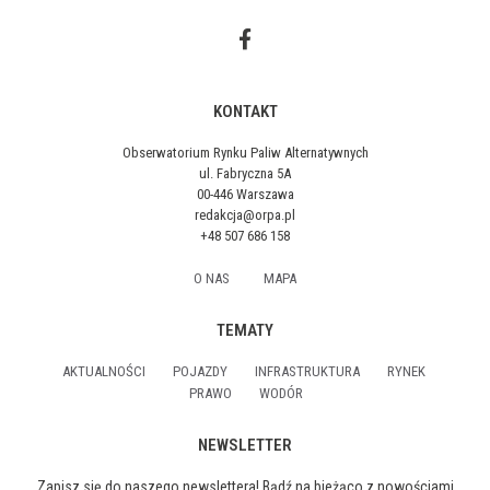
KONTAKT
Obserwatorium Rynku Paliw Alternatywnych
ul. Fabryczna 5A
00-446 Warszawa
redakcja@orpa.pl
+48 507 686 158
O NAS
MAPA
TEMATY
AKTUALNOŚCI
POJAZDY
INFRASTRUKTURA
RYNEK
PRAWO
WODÓR
NEWSLETTER
Zapisz się do naszego newslettera! Bądź na bieżąco z nowościami