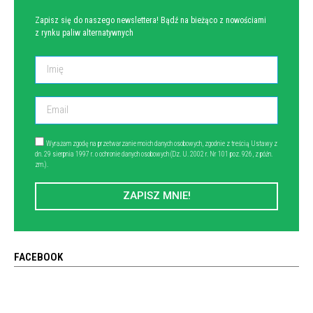
Zapisz się do naszego newslettera! Bądź na bieżąco z nowościami
z rynku paliw alternatywnych
Wyrażam zgodę na przetwarzanie moich danych osobowych, zgodnie z treścią Ustawy z
dn. 29 sierpnia 1997 r. o ochronie danych osobowych (Dz. U. 2002 r. Nr 101 poz. 926, z późn.
zm.).
ZAPISZ MNIE!
FACEBOOK