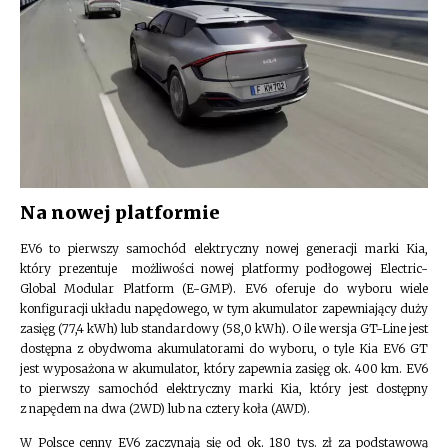
Na nowej platformie
EV6 to pierwszy samochód elektryczny nowej generacji marki Kia,
który prezentuje możliwości nowej platformy podłogowej Electric-
Global Modular Platform (E-GMP). EV6 oferuje do wyboru wiele
konfiguracji układu napędowego, w tym akumulator zapewniający duży
zasięg (77,4 kWh) lub standardowy (58,0 kWh). O ile wersja GT-Line jest
dostępna z obydwoma akumulatorami do wyboru, o tyle Kia EV6 GT
jest wyposażona w akumulator, który zapewnia zasięg ok. 400 km. EV6
to pierwszy samochód elektryczny marki Kia, który jest dostępny
z napędem na dwa (2WD) lub na cztery koła (AWD).
W Polsce cenny EV6 zaczynają się od ok. 180 tys. zł za podstawową