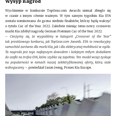
Wysyp nagród
Wyróżnienie w konkursie TopGear.com Awards niemal zbiegło się
w czasie z innym równie ważnym. W tym samym tygodniu Kia EV6
została nominowana do grona siedmiu finalistów, którzy będą walczyć
o tytułu Car of the Year 2022. Zaledwie miesiąc temu nowy crossover
marki Kia zdobył nagrodę German Premium Car of the Year 2022.
–
Cieszymy się, że wygraliśmy w kategorii „Crossover of the Year”
tak prestiżowego konkursu, jak TopGear.com Awards. EV6 to rewolucyjny
samochód zarówno dla marki Kia, jak i dla elektrycznej mobilności w ogóle.
Ta nagroda jest tego najlepszym dowodem i kolejnym miłym dodatkiem
do szafki na trofea EV6, która szybko się zapełnia. Ten model wciąż zyskuje
na popularności w ramach naszej zelektryfikowanej oferty, którą stale
wzbogacamy
– powiedział Jason Jeong, Prezes Kia Europe.