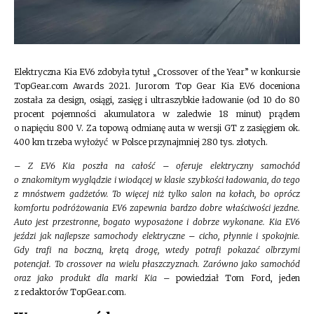
Elektryczna Kia EV6 zdobyła tytuł „Crossover of the Year” w konkursie
TopGear.com Awards 2021. Jurorom Top Gear Kia EV6 doceniona
została za design, osiągi, zasięg i ultraszybkie ładowanie (od 10 do 80
procent pojemności akumulatora w zaledwie 18 minut) prądem
o napięciu 800 V. Za topową odmianę auta w wersji GT z zasięgiem ok.
400 km trzeba wyłożyć w Polsce przynajmniej 280 tys. złotych.
–
Z EV6 Kia poszła na całość – oferuje elektryczny samochód
o znakomitym wyglądzie i wiodącej w klasie szybkości ładowania, do tego
z mnóstwem gadżetów. To więcej niż tylko salon na kołach, bo oprócz
komfortu podróżowania EV6 zapewnia bardzo dobre właściwości jezdne.
Auto jest przestronne, bogato wyposażone i dobrze wykonane. Kia EV6
jeździ jak najlepsze samochody elektryczne – cicho, płynnie i spokojnie.
Gdy trafi na boczną, krętą drogę, wtedy potrafi pokazać olbrzymi
potencjał. To crossover na wielu płaszczyznach. Zarówno jako samochód
oraz jako produkt dla marki Kia –
powiedział Tom Ford, jeden
z redaktorów TopGear.com.