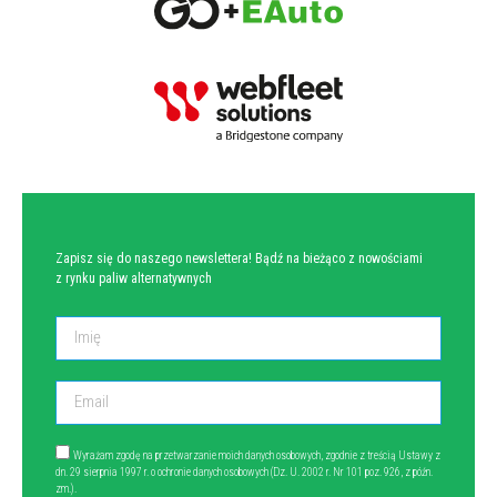
NEWSLETTER
Zapisz się do naszego newslettera! Bądź na bieżąco z nowościami
z rynku paliw alternatywnych
Wyrażam zgodę na przetwarzanie moich danych osobowych, zgodnie z treścią Ustawy z
dn. 29 sierpnia 1997 r. o ochronie danych osobowych (Dz. U. 2002 r. Nr 101 poz. 926, z późn.
zm.).