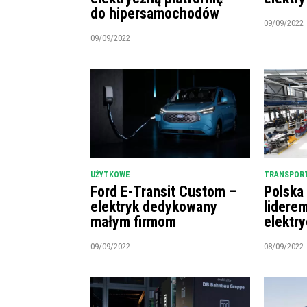
do hipersamochodów
09/09/2022
09/09/2022
UŻYTKOWE
TRANSPORT
Ford E-Transit Custom –
Polska
elektryk dedykowany
lidere
małym firmom
elektr
09/09/2022
08/09/2022