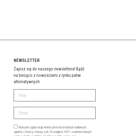
NEWSLETTER
Zapisz się do naszego newslettera! Bądź
na bieżąco z nowościami z rynku paliw
alternatywnych
Wyrażam zgodę na przetwarzanie moich danych osobowych,
zgodnie z treścią Ustawy z dn. 29 sierpnia 1997 r. o ochronie danych