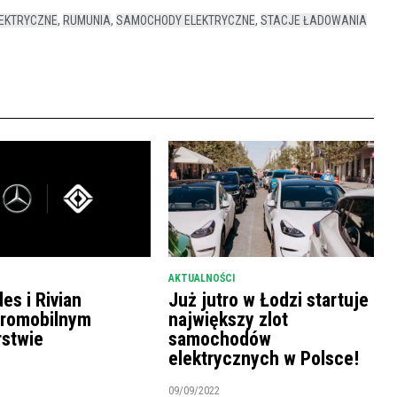
EKTRYCZNE
,
RUMUNIA
,
SAMOCHODY ELEKTRYCZNE
,
STACJE ŁADOWANIA
AKTUALNOŚCI
es i Rivian
Już jutro w Łodzi startuje
tromobilnym
największy zlot
rstwie
samochodów
elektrycznych w Polsce!
09/09/2022