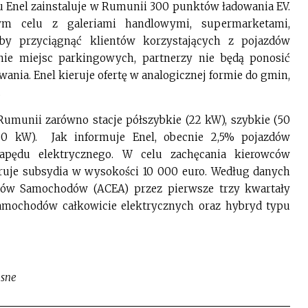
u Enel zainstaluje w Rumunii 300 punktów ładowania EV.
m celu z galeriami handlowymi, supermarketami,
łyby przyciągnąć klientów korzystających z pojazdów
nie miejsc parkingowych, partnerzy nie będą ponosić
owania. Enel kieruje ofertę w analogicznej formie do gmin,
.
umunii zarówno stacje półszybkie (22 kW), szybkie (50
150 kW). Jak informuje Enel, obecnie 2,5% pojazdów
pędu elektrycznego. W celu zachęcania kierowców
eruje subsydia w wysokości 10 000 euro. Według danych
tów Samochodów (ACEA) przez pierwsze trzy kwartały
amochodów całkowicie elektrycznych oraz hybryd typu
asne