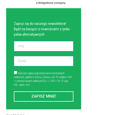
NEWSLETTER
Zapisz się do naszego newslettera!
Bądź na bieżąco z nowościami z rynku
paliw alternatywnych
Wyrażam zgodę na przetwarzanie moich danych
osobowych, zgodnie z treścią Ustawy z dn. 29 sierpnia 1997
r. o ochronie danych osobowych (Dz. U. 2002 r. Nr 101 poz.
926, z późn. zm.).
ZAPISZ MNIE!