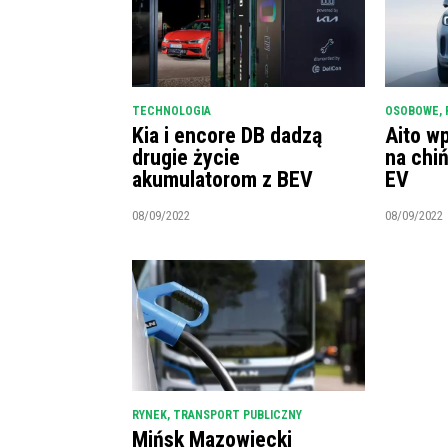
TECHNOLOGIA
OSOBOWE
,
Kia i encore DB dadzą
Aito w
drugie życie
na chi
akumulatorom z BEV
EV
08/09/2022
08/09/2022
RYNEK
,
TRANSPORT PUBLICZNY
Mińsk Mazowiecki