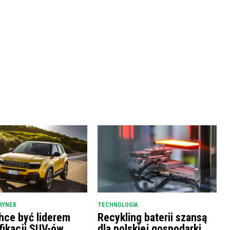
RYNEK
TECHNOLOGIA
hce być liderem
Recykling baterii szansą
fikacji SUV-ów
dla polskiej gospodarki