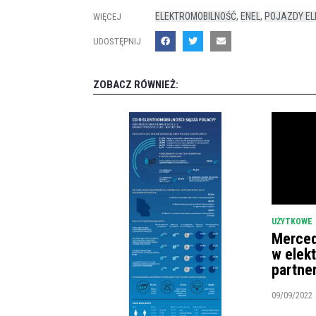
ELEKTROMOBILNOŚĆ
,
ENEL
,
POJAZDY EL
WIĘCEJ
UDOSTĘPNIJ
ZOBACZ RÓWNIEŻ:
UŻYTKOWE
Merced
w elek
partne
09/09/2022