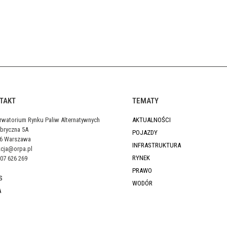
TAKT
TEMATY
rwatorium Rynku Paliw Alternatywnych
AKTUALNOŚCI
abryczna 5A
POJAZDY
46 Warszawa
INFRASTRUKTURA
kcja@orpa.pl
RYNEK
07 626 269
PRAWO
S
WODÓR
A