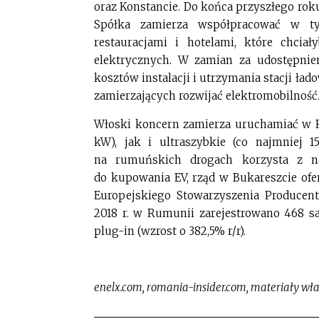
oraz Konstancie. Do końca przyszłego rok
Spółka zamierza współpracować w ty
restauracjami i hotelami, które chcia
elektrycznych. W zamian za udostępnie
kosztów instalacji i utrzymania stacji ład
zamierzających rozwijać elektromobilność
Włoski koncern zamierza uruchamiać w R
kW), jak i ultraszybkie (co najmniej 
na rumuńskich drogach korzysta z na
do kupowania EV, rząd w Bukareszcie of
Europejskiego Stowarzyszenia Producen
2018 r. w Rumunii zarejestrowano 468 s
plug-in (wzrost o 382,5% r/r).
enelx.com, romania-insider.com, materiały wł