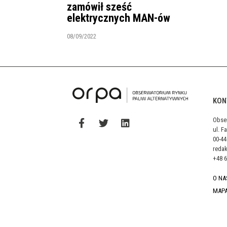
zamówił sześć
elektrycznych MAN-ów
08/09/2022
KON
Obse
ul. F
00-4
reda
+48 6
O NA
MAP