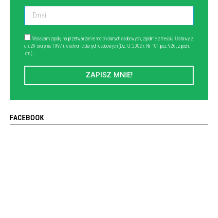
Wyrażam zgodę na przetwarzanie moich danych osobowych, zgodnie z treścią Ustawy z
dn. 29 sierpnia 1997 r. o ochronie danych osobowych (Dz. U. 2002 r. Nr 101 poz. 926, z późn.
zm.).
ZAPISZ MNIE!
FACEBOOK