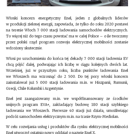
Włoski koncern energetyczny
Enel
,
jeden z globalnych liderów
w produkcji zielonej energii, zapowiada, że tylko do roku 2020 postawi
na terenie Włoch 7 000 stacji ładowania samochodów elektrycznych.
To więcej niż do tego czasu powstać ma w całej Polsce – o ile tworzony
przez polski rząd program rozwoju elektrycznej mobilności zostanie
wdrożony skutecznie.
Włosi po uruchomieniu do końca tej dekady 7 000 stacji ładownia EV
chcą pójść dalej, podwajając ich liczbę w ciągu kolejnych dwóch lat.
Wcześniej, już w przyszłym roku, liczba punktów ładowania Enel
we Włoszech ma wzrosnąć do 2 500. Do tej pory włoski koncern
zainstalował już 5 000 stacji ładowania m.in. w Hiszpanii, Rumunii,
Grecji, Chile Kolumbii i Argentynie.
Enel jest zaangażowany m.in. we współfinansowany ze środków
unijnych program EVA+, zakładający budowę 180 stacji szybkiego
ładowania we Włoszech. Pierwsze 40 stacji już działa, umożliwiając
podróż samochodem elektrycznym m.in. na trasie Rzym-Mediolan.
W celu rozwijania usług i produktów dla rynku elektrycznej mobilności
Enel utworzył ostatnio nowy oddział o nazwie Enel X.