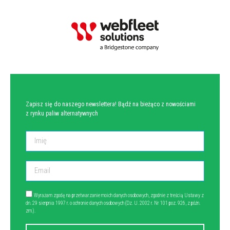
NEWSLETTER
Zapisz się do naszego newslettera! Bądź na bieżąco z nowościami
z rynku paliw alternatywnych
Wyrażam zgodę na przetwarzanie moich danych osobowych, zgodnie z treścią Ustawy z
dn. 29 sierpnia 1997 r. o ochronie danych osobowych (Dz. U. 2002 r. Nr 101 poz. 926, z późn.
zm.).