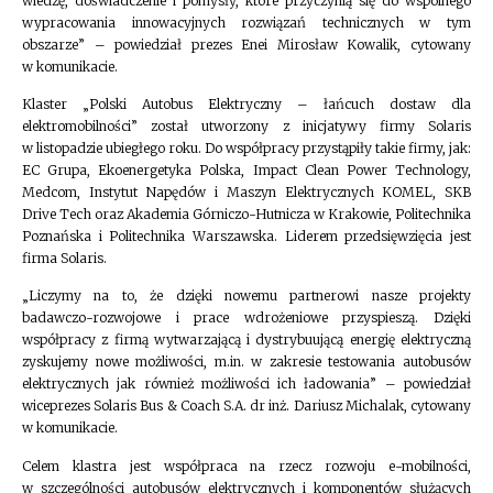
wiedzę, doświadczenie i pomysły, które przyczynią się do wspólnego
wypracowania innowacyjnych rozwiązań technicznych w tym
obszarze” – powiedział prezes Enei Mirosław Kowalik, cytowany
w komunikacie.
Klaster „Polski Autobus Elektryczny – łańcuch dostaw dla
elektromobilności” został utworzony z inicjatywy firmy Solaris
w listopadzie ubiegłego roku. Do współpracy przystąpiły takie firmy, jak:
EC Grupa, Ekoenergetyka Polska, Impact Clean Power Technology,
Medcom, Instytut Napędów i Maszyn Elektrycznych KOMEL, SKB
Drive Tech oraz Akademia Górniczo-Hutnicza w Krakowie, Politechnika
Poznańska i Politechnika Warszawska. Liderem przedsięwzięcia jest
firma Solaris.
„Liczymy na to, że dzięki nowemu partnerowi nasze projekty
badawczo-rozwojowe i prace wdrożeniowe przyspieszą. Dzięki
współpracy z firmą wytwarzającą i dystrybuującą energię elektryczną
zyskujemy nowe możliwości, m.in. w zakresie testowania autobusów
elektrycznych jak również możliwości ich ładowania” – powiedział
wiceprezes Solaris Bus & Coach S.A. dr inż. Dariusz Michalak, cytowany
w komunikacie.
Celem klastra jest współpraca na rzecz rozwoju e-mobilności,
w szczególności autobusów elektrycznych i komponentów służących