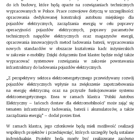
do ich budowy, które będą oparte na rozwiązaniach technicznych
wypracowanych w Polsce. Prace rozwojowe dotyczą w szczególności:
opracowania dedykowanej konstrukcji autobusu miejskiego dla
pojazdów elektrycznych, zarządzania energią w celu poprawy
operacyjności pojazdów elektrycznych, poprawy parametrów
technicznych napędów elektrycznych oraz magazynów energii,
opracowania innowacyjnych metod ładowania baterii, wypracowania
nowych standardów w obszarze kształcenia kadr inżynierskich
w zakresie e-mobility. Dzięki dołączeniu Enei klaster będzie mógł także
wypracować systemowe rozwiązania w zakresie powstawania
infrastruktury do ładowania pojazdów elektrycznych.
„Z perspektywy sektora elektroenergetycznego przewidywany rozwój
pojazdów elektrycznych wpłynie na zwiększenie zapotrzebowania
na energię elektryczną oraz na przyszłe funkcjonowanie systemu
elektroenergetycznego. Enea w ramach klastra 'Polski Autobus
Elektryczny – łańcuch dostaw dla elektromobilności’ może zająć się
tematem infrastruktury ładowania, baterii i akumulatorów, a także
zarządzania energią” – dodał prezes Enei.
W ramach klastra, jego członkowie będą mieli możliwość realizacji
wspólnych projektów i przedsięwzięć, których szczegóły będą ustalane
indywidualnie. Projekty będą mogły być realizowane zarówno