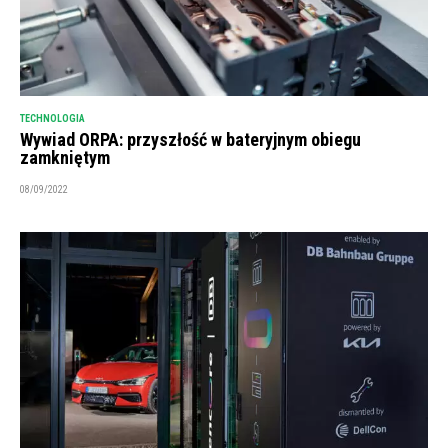
TECHNOLOGIA
Wywiad ORPA: przyszłość w bateryjnym obiegu
zamkniętym
08/09/2022