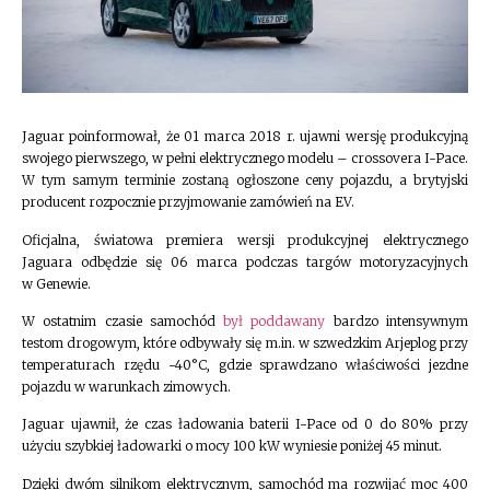
Jaguar poinformował, że 01 marca 2018 r. ujawni wersję produkcyjną
swojego pierwszego, w pełni elektrycznego modelu – crossovera I-Pace.
W tym samym terminie zostaną ogłoszone ceny pojazdu, a brytyjski
producent rozpocznie przyjmowanie zamówień na EV.
Oficjalna, światowa premiera wersji produkcyjnej elektrycznego
Jaguara odbędzie się 06 marca podczas targów motoryzacyjnych
w Genewie.
W ostatnim czasie samochód
był poddawany
bardzo intensywnym
testom drogowym, które odbywały się m.in. w szwedzkim Arjeplog przy
temperaturach rzędu -40°C, gdzie sprawdzano właściwości jezdne
pojazdu w warunkach zimowych.
Jaguar ujawnił, że czas ładowania baterii I-Pace od 0 do 80% przy
użyciu szybkiej ładowarki o mocy 100 kW wyniesie poniżej 45 minut.
Dzięki dwóm silnikom elektrycznym, samochód ma rozwijać moc 400