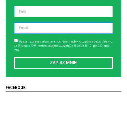
Wyrażam zgodę na przetwarzanie moich danych osobowych, zgodnie z treścią Ustawy z
dn. 29 sierpnia 1997 r. o ochronie danych osobowych (Dz. U. 2002 r. Nr 101 poz. 926, z późn.
zm.).
ZAPISZ MNIE!
FACEBOOK