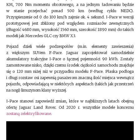
KM, 700 Nm momentu obrotowego, a na jednym ładowaniu będzie
w stanie przejechać ponad 500 km (według cyklu NEDC).
Przyspieszenie od 0 do 100 km/h zajmie ok. 4 sekund. I-Pace w wersji
prototypowej jest zbliżony pod względem rozmiarów zewnętrznych
(długość 4680 mm, wysokość 1560 mm, szerokość 1890 mm) do takich
modeli jak Mercedes GLC czy BMW X3.
Pojazd dzieli wiele podzespołów (m.in. elementy zawieszenia)
z większym SUVem F-Pace. Jaguar zaprojektował samodzielnie
akumulatory trakcyjne I-Pace o łącznej pojemności 90 kWh. Zostały
zamontowane nisko, dzięki czemu środek ciężkości samochodu znajduje
się o 120 mm niżej niż w przypadku modelu F-Pace. Płaska podłoga
i długi rozstaw osi zapewnią pasażerom znaczną ilość miejsca wewnątrz
pojazdu, odpowiadającą w niektórych aspektach (takich jak przestrzeń
na nogi) limuzynom klasy wyższej.
I-Pace stanowi zapowiedź zmian, które w najbliższych latach obejmą
ofertę Jaguar Land Rover. Od 2020 r. wszystkie modele koncernu
zostaną zelektryfikowane
.