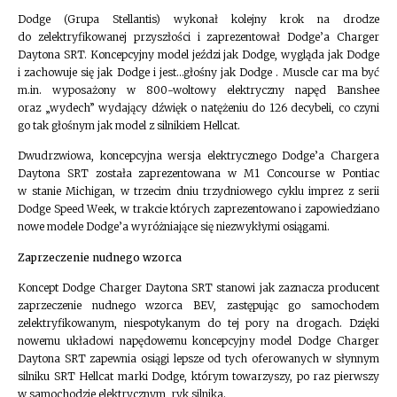
Dodge (Grupa Stellantis) wykonał kolejny krok na drodze
do zelektryfikowanej przyszłości i zaprezentował Dodge’a Charger
Daytona SRT. Koncepcyjny model jeździ jak Dodge, wygląda jak Dodge
i zachowuje się jak Dodge i jest…głośny jak Dodge . Muscle car ma być
m.in. wyposażony w 800-woltowy elektryczny napęd Banshee
oraz „wydech” wydający dźwięk o natężeniu do 126 decybeli, co czyni
go tak głośnym jak model z silnikiem Hellcat.
Dwudrzwiowa, koncepcyjna wersja elektrycznego Dodge’a Chargera
Daytona SRT została zaprezentowana w M1 Concourse w Pontiac
w stanie Michigan, w trzecim dniu trzydniowego cyklu imprez z serii
Dodge Speed Week, w trakcie których zaprezentowano i zapowiedziano
nowe modele Dodge’a wyróżniające się niezwykłymi osiągami.
Zaprzeczenie nudnego wzorca
Koncept Dodge Charger Daytona SRT stanowi jak zaznacza producent
zaprzeczenie nudnego wzorca BEV, zastępując go samochodem
zelektryfikowanym, niespotykanym do tej pory na drogach. Dzięki
nowemu układowi napędowemu koncepcyjny model Dodge Charger
Daytona SRT zapewnia osiągi lepsze od tych oferowanych w słynnym
silniku SRT Hellcat marki Dodge, którym towarzyszy, po raz pierwszy
w samochodzie elektrycznym, ryk silnika.