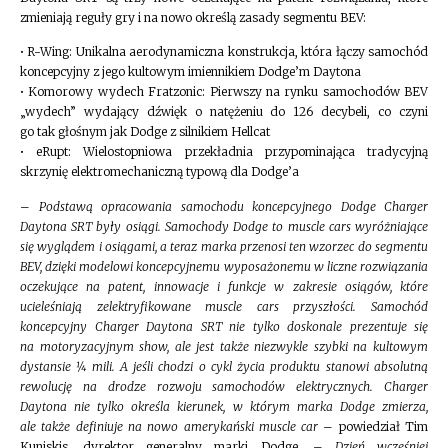
zmieniają reguły gry i na nowo określą zasady segmentu BEV:
• R-Wing: Unikalna aerodynamiczna konstrukcja, która łączy samochód
koncepcyjny z jego kultowym imiennikiem Dodge’m Daytona
• Komorowy wydech Fratzonic: Pierwszy na rynku samochodów BEV
„wydech” wydający dźwięk o natężeniu do 126 decybeli, co czyni
go tak głośnym jak Dodge z silnikiem Hellcat
• eRupt: Wielostopniowa przekładnia przypominająca tradycyjną
skrzynię elektromechaniczną typową dla Dodge’a
–
Podstawą opracowania samochodu koncepcyjnego Dodge Charger
Daytona SRT były osiągi. Samochody Dodge to muscle cars wyróżniające
się wyglądem i osiągami, a teraz marka przenosi ten wzorzec do segmentu
BEV, dzięki modelowi koncepcyjnemu wyposażonemu w liczne rozwiązania
oczekujące na patent, innowacje i funkcje w zakresie osiągów, które
ucieleśniają zelektryfikowane muscle cars przyszłości. Samochód
koncepcyjny Charger Daytona SRT nie tylko doskonale prezentuje się
na motoryzacyjnym show, ale jest także niezwykle szybki na kultowym
dystansie ¼ mili. A jeśli chodzi o cykl życia produktu stanowi absolutną
rewolucję na drodze rozwoju samochodów elektrycznych. Charger
Daytona nie tylko określa kierunek, w którym marka Dodge zmierza,
ale także definiuje na nowo amerykański muscle car
– powiedział Tim
Kuniskis, dyrektor generalny marki Dodge. –
Dzień wcześniej