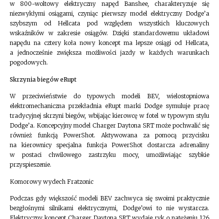
w 800-woltowy elektryczny napęd Banshee, charakteryzuje się
niezwykłymi osiągami, czyniąc pierwszy model elektryczny Dodge’a
szybszym od Hellcata pod względem wszystkich kluczowych
wskaźników w zakresie osiągów. Dzięki standardowemu układowi
napędu na cztery koła nowy koncept ma lepsze osiągi od Hellcata,
a jednocześnie zwiększa możliwości jazdy w każdych warunkach
pogodowych.
Skrzynia biegów eRupt
W przeciwieństwie do typowych modeli BEV, wielostopniowa
elektromechaniczna przekładnia eRupt marki Dodge symuluje pracę
tradycyjnej skrzyni biegów, wbijając kierowcę w fotel w typowym stylu
Dodge’a. Koncepcyjny model Charger Daytona SRT może pochwalić się
również funkcją PowerShot. Aktywowana za pomocą przycisku
na kierownicy specjalna funkcja PowerShot dostarcza adrenaliny
w postaci chwilowego zastrzyku mocy, umożliwiając szybkie
przyspieszenie.
Komorowy wydech Fratzonic
Podczas gdy większość modeli BEV zachwyca się swoimi praktycznie
bezgłośnymi silnikami elektrycznymi, Dodge’owi to nie wystarcza.
Elektryczny koncept Charger Daytona SRT wydaje ryk o natężeniu 126