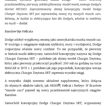
przedstawiliśmy pierwszy zelektryfikowany model marki, nowego Dodge’a
Hornet MY2023. Zaprezentowany dzisiaj koncepcyjny model Dodge
Charger Daytona SRT jest zapowiedzią nowej ery naszych muscle cars.
Mówiąc, że będzie to elektryzujące lato dla Dodge’a, właśnie to mieliśmy
na myśli –
dodał.
Banshee bije Hellcata
Dodge zdobył wyjątkową renomę jako amerykańska marka muscle car.
W wyścigu o osiągnięcie większej szybkości, mocy i wydajności, Dodge
rozpoczyna właśnie nowy rozdział. To nie przypadek, że pierwszy
w historii marki elektryczny samochód koncepcyjny nazywa się Dodge
Charger Daytona SRT – podobnie jak słynny model Charger Daytona,
który jako pierwszy przekroczył prędkość 200 mil na godzinę na torze
NASCAR w 1970 r. I podobnie jak jego poprzednik, koncepcyjna wersja
elektryczna Charger Daytona SRT zapewnia wysokie osiągi.
A wszystko dzięki nowemu układowi napędowemu, który dołącza
do słynnych silników takich, jak HEMI®, Hellcat i Redeye. W Bractwie
“muscle cars” pojawił się nowy przedstawiciel najwyższych osiągów:
Banshee.
Samochód koncepcyjny Dodge Charger Daytona SRT, wyposażony