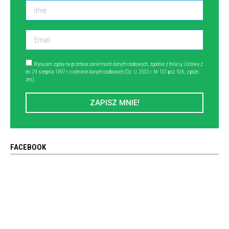
Wyrażam zgodę na przetwarzanie moich danych osobowych, zgodnie z treścią Ustawy z
dn. 29 sierpnia 1997 r. o ochronie danych osobowych (Dz. U. 2002 r. Nr 101 poz. 926, z późn.
zm.).
ZAPISZ MNIE!
FACEBOOK