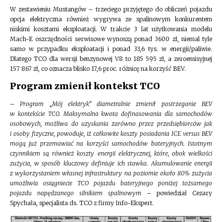
W zestawieniu Mustangów – trzeciego przyjętego do obliczeń pojazdu
opcja elektryczna również wygrywa ze spalinowym konkurentem
niskimi kosztami eksploatacji. W trakcie 3 lat użytkowania modelu
Mach-E oszczędności serwisowe wynoszą ponad 3600 zł, niemal tyle
samo w przypadku eksploatacji i ponad 33,6 tys. w energii/paliwie.
Dlatego TCO dla wersji benzynowej V8 to 185 595 zł, a zeroemisyjnej
157 867 zł, co oznacza blisko 17,6 proc. różnicę na korzyść BEV.
Program zmienił kontekst TCO
– Program „Mój elektryk” diametralnie zmienił postrzeganie BEV
w kontekście TCO. Maksymalna kwota dofinasowania dla samochodów
osobowych, możliwa do uzyskania zarówno przez przedsiębiorców jak
i osoby fizyczne, powoduje, iż całkowite koszty posiadania ICE versus BEV
mogą już przemawiać na korzyści samochodów bateryjnych. Istotnym
czynnikiem są również koszty energii elektrycznej, które, obok wielkości
zużycia, w sposób kluczowy definiuje ich stawka. Akumulowanie energii
z wykorzystaniem własnej infrastruktury na poziomie około 80% zużycia
umożliwia osiągniecie TCO pojazdu bateryjnego poniżej tożsamego
pojazdu napędzanego silnikiem spalinowym –
powiedział Cezary
Spychała, specjalista ds. TCO z firmy Info-Ekspert.