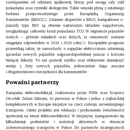
rozwiązaniem od odmiany spalinowej, biorąc pod uwagę cały cykl
posiadania oraz czynniki ekologiczne. Takie wnioski płyną z ostatniego
badania przeprowadzonego przez Europejską Organizację
Konsumentów (BEUC)
[1]
. Zdaniem ekspertów z BEUC, kompaktowe e-
pojazdy typu BEV są obecnie najtańszym układem napędowym,
uwzględniając całkowity koszt posiadania TCO. W segmencie pojazdów
małych – głównie miejskich oraz dużych, ta rentowność zostanie
osiągnięta odpowiednio w 2024 i 2026 roku
[2]
. Europejskie prognozy
przewidują także, że samochody o napędzie elektrycznym zdominują
sprzedaż nowych pojazdów najprawdopodobniej jeszcze z końcem
bieżącej dekady. To zaś pozwoli szybko oraz efektywnie zmniejszyć
emisje z floty nowych pojazdów, jednocześnie dając znaczne
i długoterminowe oszczędności dla konsumentów.
Poważni partnerzy
Kampania elektromobilni.pl, realizowana przez PSPA oraz Krajowy
Ośrodek Zmian Klimatu, to pierwsza w Polsce i jedna z najbardziej
kompleksowych w Europie inicjatyw na rzecz rozwoju zeroemisyjnego
transportu. Celem projektu jest edukacja i podnoszenie świadomości
społecznej na temat elektromobilności. W inicjatywę zaangażowało się
kilkadziesiąt podmiotów i instytucji aktywnych w obszarze
zrównoważonego transportu w Polsce. Do partnerów strategicznych