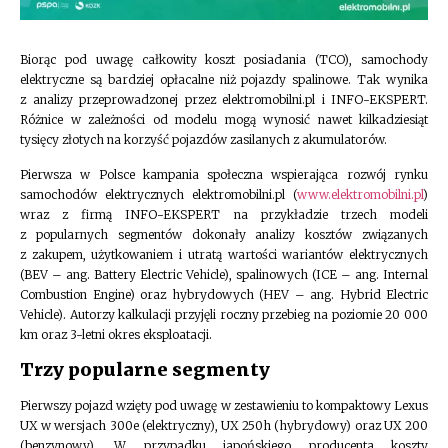
Biorąc pod uwagę całkowity koszt posiadania (TCO), samochody
elektryczne są bardziej opłacalne niż pojazdy spalinowe. Tak wynika
z analizy przeprowadzonej przez elektromobilni.pl i INFO-EKSPERT.
Różnice w zależności od modelu mogą wynosić nawet kilkadziesiąt
tysięcy złotych na korzyść pojazdów zasilanych z akumulatorów.
Pierwsza w Polsce kampania społeczna wspierająca rozwój rynku
samochodów elektrycznych elektromobilni.pl (
www.elektromobilni.pl
)
wraz z firmą INFO-EKSPERT na przykładzie trzech modeli
z popularnych segmentów dokonały analizy kosztów związanych
z zakupem, użytkowaniem i utratą wartości wariantów elektrycznych
(BEV – ang. Battery Electric Vehicle), spalinowych (ICE – ang. Internal
Combustion Engine) oraz hybrydowych (HEV – ang. Hybrid Electric
Vehicle). Autorzy kalkulacji przyjęli roczny przebieg na poziomie 20 000
km oraz 3-letni okres eksploatacji.
Trzy popularne segmenty
Pierwszy pojazd wzięty pod uwagę w zestawieniu to kompaktowy Lexus
UX w wersjach 300e (elektryczny), UX 250h (hybrydowy) oraz UX 200
(benzynowy). W przypadku japońskiego producenta koszty