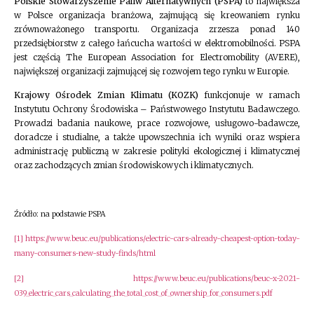
Polskie Stowarzyszenie Paliw Alternatywnych (PSPA)
to największa
w Polsce organizacja branżowa, zajmującą się kreowaniem rynku
zrównoważonego transportu. Organizacja zrzesza ponad 140
przedsiębiorstw z całego łańcucha wartości w elektromobilności. PSPA
jest częścią The European Association for Electromobility (AVERE),
największej organizacji zajmującej się rozwojem tego rynku w Europie.
Krajowy Ośrodek Zmian Klimatu (KOZK)
funkcjonuje w ramach
Instytutu Ochrony Środowiska – Państwowego Instytutu Badawczego.
Prowadzi badania naukowe, prace rozwojowe, usługowo-badawcze,
doradcze i studialne, a także upowszechnia ich wyniki oraz wspiera
administrację publiczną w zakresie polityki ekologicznej i klimatycznej
oraz zachodzących zmian środowiskowych i klimatycznych.
Źródło: na podstawie PSPA
[1]
https://www.beuc.eu/publications/electric-cars-already-cheapest-option-today-
many-consumers-new-study-finds/html
[2]
https://www.beuc.eu/publications/beuc-x-2021-
039_electric_cars_calculating_the_total_cost_of_ownership_for_consumers.pdf