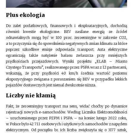
Plus ekologia
Do zalet podatkowych, finansowych i eksploatacyjnych, dochodzą
również kwestie ekologiczne. BEV zasilane energią ze źródeł
odnawialnych mogą być w 100 proc. zeroemisyjne w zakresie CO2,
a to przyczynia się do spowolnienia negatywnych zmian klimatu za które
poprzez szkodliwe emisje odpowiada transport. Auta elektryczne
ograniczają także natężenie hałasu zwłaszcza przy mniejszych
prędkościach przejazdowych. Wyniki projektu „ELAB – Miasto
Czystego Transportu”, realizowanego przez PSPA wraz z 12 partnerami,
wskazują, że przy prędkości 40 km/h średnia wartość poziomu
ekspozycyjnego związana z poruszaniem się BEV w przypadku lekkich
pojazdów dostawczych jest niemal dwukrotnie niższa.
Liczby nie kłamią
Fakt, że zeroemisyjny transport ma sens, widać choćby po dynamice
rejestracji nowych e-samochodów. Według Licznika Elektromobilności
– uruchomionego przez PZPM i PSPA – na koniec lutego 2022 roku,
w Polsce było 42 711 osobowych i użytkowych samochodów z napędem
elektrycznym. Od początku br. ich liczba zwiększyła się o 3177 sztuk,