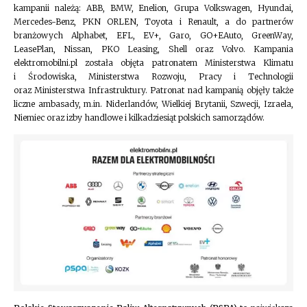
kampanii należą: ABB, BMW, Enelion, Grupa Volkswagen, Hyundai,
Mercedes-Benz, PKN ORLEN, Toyota i Renault, a do partnerów
branżowych Alphabet, EFL, EV+, Garo, GO+EAuto, GreenWay,
LeasePlan, Nissan, PKO Leasing, Shell oraz Volvo. Kampania
elektromobilni.pl została objęta patronatem Ministerstwa Klimatu
i Środowiska, Ministerstwa Rozwoju, Pracy i Technologii
oraz Ministerstwa Infrastruktury. Patronat nad kampanią objęły także
liczne ambasady, m.in. Niderlandów, Wielkiej Brytanii, Szwecji, Izraela,
Niemiec oraz izby handlowe i kilkadziesiąt polskich samorządów.