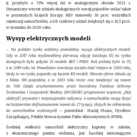
tj. przybyło o 71% więcej niż w analogicznym okresie 2021 r.
Dynamiczny wzrost udziału ekologicznych wersji pojazdów widać także
w pozostałych krajach Europy. BEV stanowiły 18 proc. wszystkich
rejestracji samochodów, a ich rynkowy udział zwiększył się o 10,5 proc.
w stosunku do 2020 roku.
Wysyp elektrycznych modeli
–
Na polskim rynku widzimy prawdziwy wysyp elektrycznych modeli.
Gdy w 2017 roku wydawaliśmy pierwszą edycję katalogu EV, na rynku
dostępnych było jedynie 33 modele BEV i PHEV. Rok później było to 35,
a w 2019 roku 46. Prawdziwa rewolucja zaczęła mieć miejsce w 2020 roku,
kiedy to na rynku pojawiło się łącznie 101 modeli. Obecnie oferta składa się
z blisko 190 pojazdów, a w 2023 roku może ona zwiększyć się nawet
do 500. Dzięki uruchomionemu przez Narodowy Fundusz Ochrony
Środowiska i Gospodarki Wodnej (NFOŚiGW) programowi wsparcia „Mój
elektryk”, prywatni i instytucjonalni nabywcy e-samochodów mogą liczyć
na bezzwrotne dofinansowanie nawet do 27 tysięcy złotych (w odniesieniu
do samochodów osobowych)
– powiedział Maciej Mazur, Dyrektor
Zarządzający, Polskie Stowarzyszenie Paliw Alternatywnych (PSPA).
Średniej wielkości samochód elektryczny kupiony w salonie,
z ekonomicznego punktu widzenia, jest bardziej interesującym