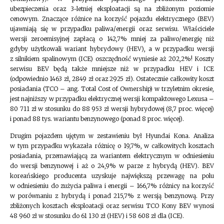
ubezpieczenia oraz 3-letniej eksploatacji są na zbliżonym poziomie
cenowym. Znaczące różnice na korzyść pojazdu elektrycznego (BEV)
ujawniają się w przypadku paliwa/energii oraz serwisu. Właściciele
wersji zeroemisyjnej zapłacą o 142,7% mniej za paliwo/energię niż
gdyby użytkowali wariant hybrydowy (HEV), a w przypadku wersji
z silnikiem spalinowym (ICE) oszczędność wyniesie aż 202,2%! Koszty
serwisu BEV będą także mniejsze niż w przypadku HEV i ICE
(odpowiednio 1463 zł, 2849 zł oraz 2925 zł). Ostatecznie całkowity koszt
posiadania (TCO – ang. Total Cost of Ownership) w trzyletnim okresie,
jest najniższy w przypadku elektrycznej wersji kompaktowego Lexusa –
80 711 zł w stosunku do 88 953 zł wersji hybrydowej (8,7 proc. więcej)
i ponad 88 tys. wariantu benzynowego (ponad 8 proc. więcej).
Drugim pojazdem ujętym w zestawieniu był Hyundai Kona. Analiza
w tym przypadku wykazała różnicę o 19,7%, w całkowitych kosztach
posiadania, przemawiającą za wariantem elektrycznym w odniesieniu
do wersji benzynowej i aż o 24,9% w parze z hybrydą (HEV). BEV
koreańskiego producenta uzyskuje największą przewagę na polu
w odniesieniu do zużycia paliwa i energii – 166,7% różnicy na korzyść
w porównaniu z hybrydą i ponad 215,7% z wersją benzynową. Przy
zbliżonych kosztach eksploatacji oraz serwisu TCO Kony BEV wynosi
48 960 zł w stosunku do 61 130 zł (HEV) i 58 608 zł dla (ICE).