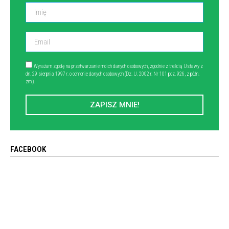
Wyrażam zgodę na przetwarzanie moich danych osobowych, zgodnie z treścią Ustawy z
dn. 29 sierpnia 1997 r. o ochronie danych osobowych (Dz. U. 2002 r. Nr 101 poz. 926, z późn.
zm.).
ZAPISZ MNIE!
FACEBOOK