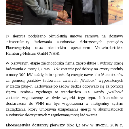
17 sierpnia podpisano ośmioletnią umowę ramową na dostawy
infrastruktury ładowania autobusów elektrycznych pomiędzy
Ekoenergetyką oraz niemieckim operatorem Verkehrsbetriebe
Hamburg-Holstein GmbH (VHH).
W pierwszym etapie zielonogórska firma zaprojektuje i wdroży stację
ładowania o mocy 1,2 MW. Blok zostanie podzielony na cztery moduły
o mocy 300 kW każdy, które przekażą energię nawet do 16 autobusów
za pomocą punktów ładowania zwanych „Wallbox” wyposażonych
w złącza plug-in. Ładowanie pojazdów będzie odbywało się za pomocą
złącza Combo-2 zgodnego ze standardem CCS. Każdy „Wallbox”
zostanie wyposażony w dwie wtyczki tego typu. Infrastruktura
dostarczona do VHH ma być wyposażona w inteligentny system
zarządzania, który umożliwia uzupełnianie energii w akumulatorach
autobusów elektrycznych z regulowaną mocą ładowania.
Ekoenergetyka dostarczy pierwszy blok 1,2 MW w styczniu 2019 r.,