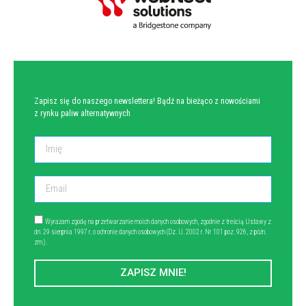
NEWSLETTER
Zapisz się do naszego newslettera! Bądź na bieżąco z nowościami
z rynku paliw alternatywnych
Wyrażam zgodę na przetwarzanie moich danych osobowych, zgodnie z treścią Ustawy z
dn. 29 sierpnia 1997 r. o ochronie danych osobowych (Dz. U. 2002 r. Nr 101 poz. 926, z późn.
zm.).
ZAPISZ MNIE!