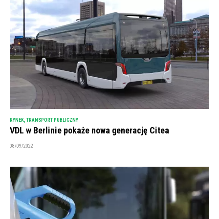
RYNEK
,
TRANSPORT PUBLICZNY
VDL w Berlinie pokaże nowa generację Citea
08/09/2022