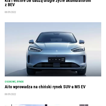
Kia i encore DB dadzą drugie życie akumulatorom
z BEV
08/09/2022
OSOBOWE
,
RYNEK
Aito wprowadza na chiński rynek SUV-a M5 EV
08/09/2022