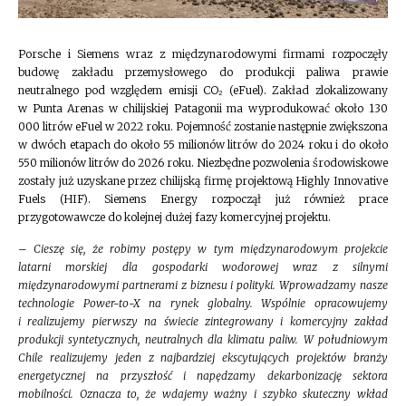
Porsche i Siemens wraz z międzynarodowymi firmami rozpoczęły
budowę zakładu przemysłowego do produkcji paliwa prawie
neutralnego pod względem emisji CO₂ (eFuel). Zakład zlokalizowany
w Punta Arenas w chilijskiej Patagonii ma wyprodukować około 130
000 litrów eFuel w 2022 roku. Pojemność zostanie następnie zwiększona
w dwóch etapach do około 55 milionów litrów do 2024 roku i do około
550 milionów litrów do 2026 roku. Niezbędne pozwolenia środowiskowe
zostały już uzyskane przez chilijską firmę projektową Highly Innovative
Fuels (HIF). Siemens Energy rozpoczął już również prace
przygotowawcze do kolejnej dużej fazy komercyjnej projektu.
–
Cieszę się, że robimy postępy w tym międzynarodowym projekcie
latarni morskiej dla gospodarki wodorowej wraz z silnymi
międzynarodowymi partnerami z biznesu i polityki. Wprowadzamy nasze
technologie Power-to-X na rynek globalny. Wspólnie opracowujemy
i realizujemy pierwszy na świecie zintegrowany i komercyjny zakład
produkcji syntetycznych, neutralnych dla klimatu paliw. W południowym
Chile realizujemy jeden z najbardziej ekscytujących projektów branży
energetycznej na przyszłość i napędzamy dekarbonizację sektora
mobilności. Oznacza to, że wdajemy ważny i szybko skuteczny wkład