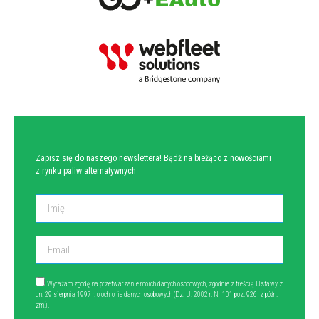
NEWSLETTER
Zapisz się do naszego newslettera! Bądź na bieżąco z nowościami
z rynku paliw alternatywnych
Wyrażam zgodę na przetwarzanie moich danych osobowych, zgodnie z treścią Ustawy z
dn. 29 sierpnia 1997 r. o ochronie danych osobowych (Dz. U. 2002 r. Nr 101 poz. 926, z późn.
zm.).