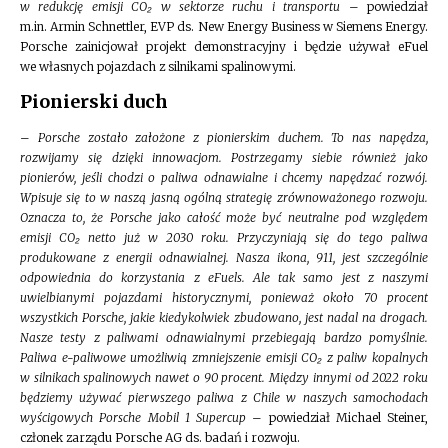
w redukcję emisji CO₂ w sektorze ruchu i transportu
– powiedział
m.in. Armin Schnettler, EVP ds. New Energy Business w Siemens Energy.
Porsche zainicjował projekt demonstracyjny i będzie używał eFuel
we własnych pojazdach z silnikami spalinowymi.
Pionierski duch
–
Porsche zostało założone z pionierskim duchem. To nas napędza,
rozwijamy się dzięki innowacjom. Postrzegamy siebie również jako
pionierów, jeśli chodzi o paliwa odnawialne i chcemy napędzać rozwój.
Wpisuje się to w naszą jasną ogólną strategię zrównoważonego rozwoju.
Oznacza to, że Porsche jako całość może być neutralne pod względem
emisji CO₂ netto już w 2030 roku. Przyczyniają się do tego paliwa
produkowane z energii odnawialnej. Nasza ikona, 911, jest szczególnie
odpowiednia do korzystania z eFuels. Ale tak samo jest z naszymi
uwielbianymi pojazdami historycznymi, ponieważ około 70 procent
wszystkich Porsche, jakie kiedykolwiek zbudowano, jest nadal na drogach.
Nasze testy z paliwami odnawialnymi przebiegają bardzo pomyślnie.
Paliwa e-paliwowe umożliwią zmniejszenie emisji CO₂ z paliw kopalnych
w silnikach spalinowych nawet o 90 procent. Między innymi od 2022 roku
będziemy używać pierwszego paliwa z Chile w naszych samochodach
wyścigowych Porsche Mobil 1 Supercup
– powiedział Michael Steiner,
członek zarządu Porsche AG ds. badań i rozwoju.