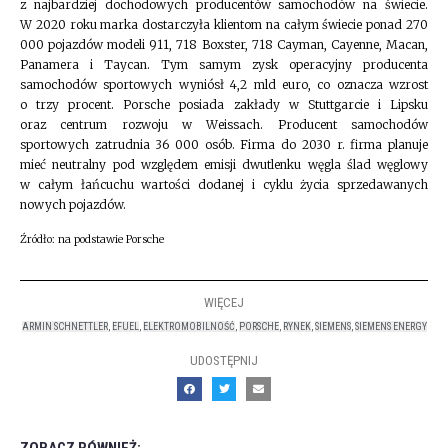
z najbardziej dochodowych producentów samochodów na świecie.
W 2020 roku marka dostarczyła klientom na całym świecie ponad 270
000 pojazdów modeli 911, 718 Boxster, 718 Cayman, Cayenne, Macan,
Panamera i Taycan. Tym samym zysk operacyjny producenta
samochodów sportowych wyniósł 4,2 mld euro, co oznacza wzrost
o trzy procent. Porsche posiada zakłady w Stuttgarcie i Lipsku
oraz centrum rozwoju w Weissach. Producent samochodów
sportowych zatrudnia 36 000 osób. Firma do 2030 r. firma planuje
mieć neutralny pod względem emisji dwutlenku węgla ślad węglowy
w całym łańcuchu wartości dodanej i cyklu życia sprzedawanych
nowych pojazdów.
Źródło: na podstawie Porsche
WIĘCEJ
ARMIN SCHNETTLER
,
EFUEL
,
ELEKTROMOBILNOŚĆ
,
PORSCHE
,
RYNEK
,
SIEMENS
,
SIEMENS ENERGY
UDOSTĘPNIJ