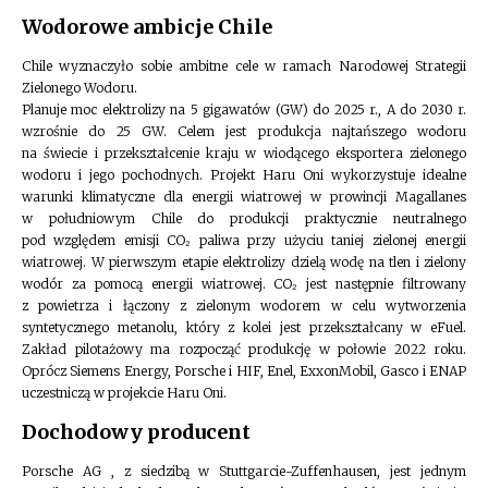
Wodorowe ambicje Chile
Chile wyznaczyło sobie ambitne cele w ramach Narodowej Strategii
Zielonego Wodoru.
Planuje moc elektrolizy na 5 gigawatów (GW) do 2025 r., A do 2030 r.
wzrośnie do 25 GW. Celem jest produkcja najtańszego wodoru
na świecie i przekształcenie kraju w wiodącego eksportera zielonego
wodoru i jego pochodnych. Projekt Haru Oni wykorzystuje idealne
warunki klimatyczne dla energii wiatrowej w prowincji Magallanes
w południowym Chile do produkcji praktycznie neutralnego
pod względem emisji CO₂ paliwa przy użyciu taniej zielonej energii
wiatrowej. W pierwszym etapie elektrolizy dzielą wodę na tlen i zielony
wodór za pomocą energii wiatrowej. CO₂ jest następnie filtrowany
z powietrza i łączony z zielonym wodorem w celu wytworzenia
syntetycznego metanolu, który z kolei jest przekształcany w eFuel.
Zakład pilotażowy ma rozpocząć produkcję w połowie 2022 roku.
Oprócz Siemens Energy, Porsche i HIF, Enel, ExxonMobil, Gasco i ENAP
uczestniczą w projekcie Haru Oni.
Dochodowy producent
Porsche AG , z siedzibą w Stuttgarcie-Zuffenhausen, jest jednym