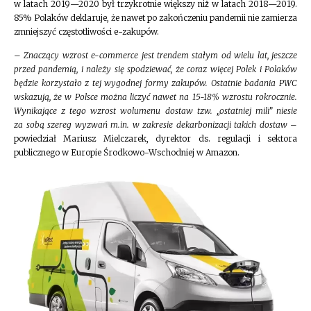
w latach 2019—2020 był trzykrotnie większy niż̇ w latach 2018—2019.
85% Polaków deklaruje, że nawet po zakończeniu pandemii nie zamierza
zmniejszyć częstotliwości e-zakupów.
–
Znaczący wzrost e-commerce jest trendem stałym od wielu lat, jeszcze
przed pandemią, i należy się spodziewać, że coraz więcej Polek i Polaków
będzie korzystało z tej wygodnej formy zakupów. Ostatnie badania PWC
wskazują, że w Polsce można liczyć nawet na 15-18% wzrostu rokrocznie.
Wynikające z tego wzrost wolumenu dostaw tzw. „ostatniej mili” niesie
za sobą szereg wyzwań m.in. w zakresie dekarbonizacji takich dostaw
–
powiedział Mariusz Mielczarek, dyrektor ds. regulacji i sektora
publicznego w Europie Środkowo-Wschodniej w Amazon.