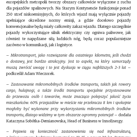
europejskich metropolii tworzy obszary całkowicie wyłączone z ruchu
dla pojazdów spalinowych. Na Starym Kontynencie funkcjonuje ponad
250 stref niskoemisyjnych, do których wjazd mają wyłącznie pojazdy
spełniające określone normy emisji, a gdzie docelowo pojazdy
konwencjonalne będą miały całkowity zakaz wjazdu. Dlatego szczególnie
pojazdy wykorzystujące silnik elektryczny czy ogniwa paliwowe, jak
również te napędzane siłą ludzkich nóg, będą coraz popularniejsze
zarówno w komunikacji, jak i logistyce.
–
Mikrotransport, jako rozwiązanie dla ostatniego kilometra, jeśli chodzi
o dostawy, jest bardzo atrakcyjny. Jest to aspekt, na który samorządy
muszą zwrócić uwagę i to jest dyskusja w ciągu najbliższych 2-3 lat
–
podkreślił Adam Wieczorek.
–
Zastosowanie mikromobilnych środków transportu, takich jak rowery
cargo, hulajnogi, a także środki transportu specjalnie przystosowane
do przewozu osób i towarów, może znacząco polepszyć jakość życia
mieszkańców. 60% przejazdów w mieście nie przekracza 8 km i spokojnie
mogłoby być wykonane przy wykorzystaniu mikromobilnych środków
transportu, dlatego widzimy w tym obszarze ogromny potencjał
– dodała
Katarzyna Sobótka-Demianowska, Head of Business w InnoEnergy.
–
Pojawia się konieczność zastanowienia się nad infrastrukturą,