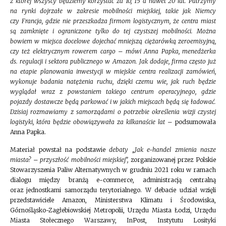
z której wszyscy będziemy korzystać za 10, 15 a nawet 20 lat. Patrzymy
na rynki dojrzałe w zakresie mobilności miejskiej, takie jak Niemcy
czy Francja, gdzie nie przeszkadza firmom logistycznym, że centra miast
są zamknięte i ograniczone tylko do tej czystszej mobilności. Można
bowiem w miejsca docelowe dojechać mniejszą ciężarówką zeroemisyjną,
czy też elektrycznym rowerem cargo – mówi Anna Papka, menedżerka
ds. regulacji i sektora publicznego w Amazon. Jak dodaje, firma często już
na etapie planowania inwestycji w miejskie centra realizacji zamówień,
wykonuje badania natężenia ruchu, dzięki czemu wie, jak ruch będzie
wyglądał wraz z powstaniem takiego centrum operacyjnego, gdzie
pojazdy dostawcze będą parkować i w jakich miejscach będą się ładować.
Dzisiaj rozmawiamy z samorządami o potrzebie określenia wizji czystej
logistyki, która będzie obowiązywała za kilkanaście lat
– podsumowała
Anna Papka.
Materiał powstał na podstawie
debaty „Jak e-handel zmienia nasze
miasta? – przyszłość mobilności miejskiej”,
zorganizowanej przez Polskie
Stowarzyszenia Paliw Alternatywnych w grudniu 2021 roku w ramach
dialogu między branżą e-commerce, administracją centralną
oraz jednostkami samorządu terytorialnego. W debacie udział wzięli
przedstawiciele Amazon, Ministerstwa Klimatu i Środowiska,
Górnośląsko-Zagłebiowskiej Metropolii, Urzędu Miasta Łodzi, Urzędu
Miasta Stołecznego Warszawy, InPost, Instytutu Losityki