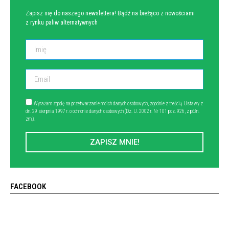
Zapisz się do naszego newslettera! Bądź na bieżąco z nowościami
z rynku paliw alternatywnych
Wyrażam zgodę na przetwarzanie moich danych osobowych, zgodnie z treścią Ustawy z
dn. 29 sierpnia 1997 r. o ochronie danych osobowych (Dz. U. 2002 r. Nr 101 poz. 926, z późn.
zm.).
ZAPISZ MNIE!
FACEBOOK