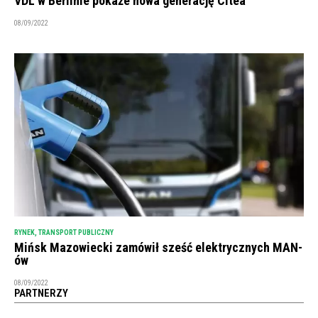
VDL w Berlinie pokaże nowa generację Citea
08/09/2022
RYNEK
,
TRANSPORT PUBLICZNY
Mińsk Mazowiecki zamówił sześć elektrycznych MAN-
ów
08/09/2022
PARTNERZY