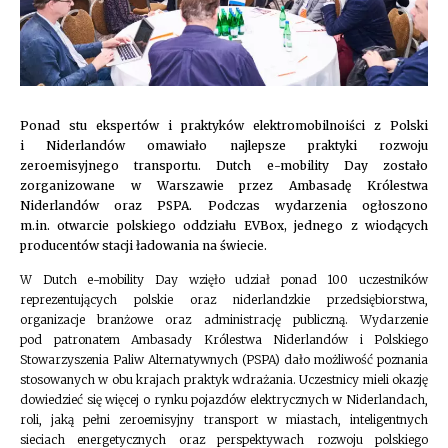
Ponad stu ekspertów i praktyków elektromobilnoiści z Polski
i Niderlandów omawiało najlepsze praktyki rozwoju
zeroemisyjnego transportu.
Dutch e-mobility Day
zostało
zorganizowane w Warszawie przez Ambasadę Królestwa
Niderlandów oraz PSPA. Podczas wydarzenia ogłoszono
m.in. otwarcie polskiego oddziału EVBox, jednego z wiodących
producentów stacji ładowania na świecie.
W Dutch e-mobility Day wzięło udział ponad 100 uczestników
reprezentujących polskie oraz niderlandzkie przedsiębiorstwa,
organizacje branżowe oraz administrację publiczną. Wydarzenie
pod patronatem Ambasady Królestwa Niderlandów i Polskiego
Stowarzyszenia Paliw Alternatywnych (PSPA) dało możliwość poznania
stosowanych w obu krajach praktyk wdrażania. Uczestnicy mieli okazję
dowiedzieć się więcej o rynku pojazdów elektrycznych w Niderlandach,
roli, jaką pełni zeroemisyjny transport w miastach, inteligentnych
sieciach energetycznych oraz perspektywach rozwoju polskiego