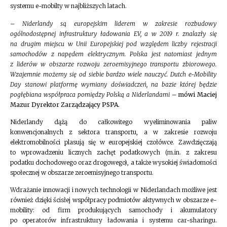
systemu e-mobilty w najbliższych latach.
– Niderlandy są europejskim liderem w zakresie rozbudowy
ogólnodostępnej infrastruktury ładowania EV, a w 2019 r. znalazły się
na drugim miejscu w Unii Europejskiej pod względem liczby rejestracji
samochodów z napędem elektrycznym. Polska jest natomiast jednym
z liderów w obszarze rozwoju zeroemisyjnego transportu zbiorowego.
Wzajemnie możemy się od siebie bardzo wiele nauczyć. Dutch e-Mobility
Day stanowi platformę wymiany doświadczeń, na bazie której będzie
pogłębiana współpraca pomiędzy Polską a Niderlandami –
mówi Maciej
Mazur Dyrektor Zarządzający PSPA
.
Niderlandy dążą do całkowitego wyeliminowania paliw
konwencjonalnych z sektora transportu, a w zakresie rozwoju
elektromobilności plasują się w europejskiej czołówce. Zawdzięczają
to wprowadzeniu licznych zachęt podatkowych (m.in. z zakresu
podatku dochodowego oraz drogowego), a także wysokiej świadomości
społecznej w obszarze zeroemisyjnego transportu.
Wdrażanie innowacji i nowych technologii w Niderlandach możliwe jest
również dzięki ścisłej współpracy podmiotów aktywnych w obszarze e-
mobility: od firm produkujących samochody i akumulatory
po operatorów infrastruktury ładowania i systemu car-sharingu.