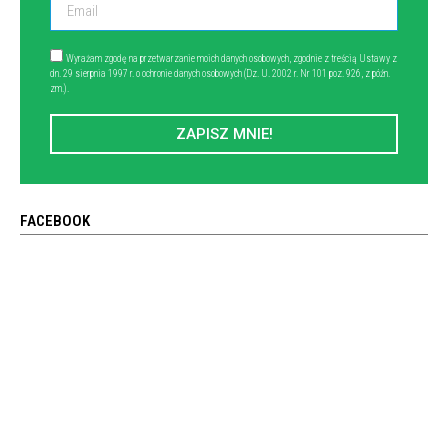
Wyrażam zgodę na przetwarzanie moich danych osobowych, zgodnie z treścią Ustawy z
dn. 29 sierpnia 1997 r. o ochronie danych osobowych (Dz. U. 2002 r. Nr 101 poz. 926, z późn.
zm.).
ZAPISZ MNIE!
FACEBOOK