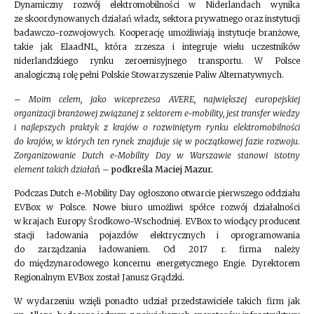
Dynamiczny rozwój elektromobilności w Niderlandach wynika
ze skoordynowanych działań władz, sektora prywatnego oraz instytucji
badawczo-rozwojowych. Kooperację umożliwiają instytucje branżowe,
takie jak ElaadNL, która zrzesza i integruje wielu uczestników
niderlandzkiego rynku zeroemisyjnego transportu. W Polsce
analogiczną rolę pełni Polskie Stowarzyszenie Paliw Alternatywnych.
– Moim celem, jako wiceprezesa AVERE, największej europejskiej
organizacji branżowej związanej z sektorem e-mobility, jest transfer wiedzy
i najlepszych praktyk z krajów o rozwiniętym rynku elektromobilności
do krajów, w których ten rynek znajduje się w początkowej fazie rozwoju.
Zorganizowanie Dutch e-Mobility Day w Warszawie stanowi istotny
element takich działa
ń
– podkreśla Maciej Mazur.
Podczas Dutch e-Mobility Day ogłoszono otwarcie pierwszego oddziału
EVBox w Polsce. Nowe biuro umożliwi spółce rozwój działalności
w krajach Europy Środkowo-Wschodniej. EVBox to wiodący producent
stacji ładowania pojazdów elektrycznych i oprogramowania
do zarządzania ładowaniem. Od 2017 r. firma należy
do międzynarodowego koncernu energetycznego Engie. Dyrektorem
Regionalnym EVBox został Janusz Grądzki.
W wydarzeniu wzięli ponadto udział przedstawiciele takich firm jak