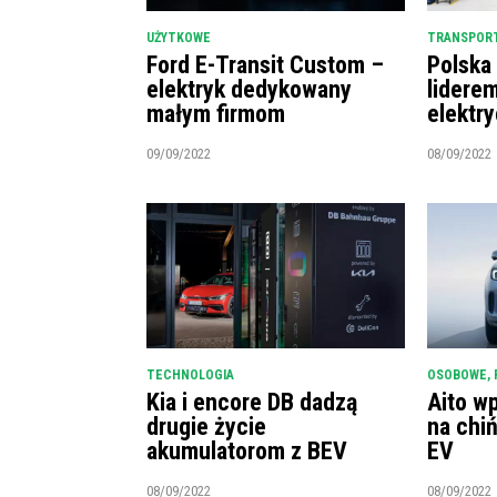
UŻYTKOWE
TRANSPORT
Ford E-Transit Custom –
Polska
elektryk dedykowany
lidere
małym firmom
elektr
09/09/2022
08/09/2022
TECHNOLOGIA
OSOBOWE
,
Kia i encore DB dadzą
Aito w
drugie życie
na chi
akumulatorom z BEV
EV
08/09/2022
08/09/2022