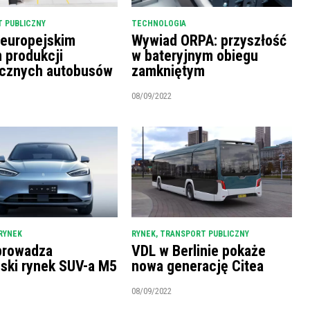
 PUBLICZNY
TECHNOLOGIA
 europejskim
Wywiad ORPA: przyszłość
m produkcji
w bateryjnym obiegu
ycznych autobusów
zamkniętym
08/09/2022
RYNEK
RYNEK
,
TRANSPORT PUBLICZNY
prowadza
VDL w Berlinie pokaże
ński rynek SUV-a M5
nowa generację Citea
08/09/2022