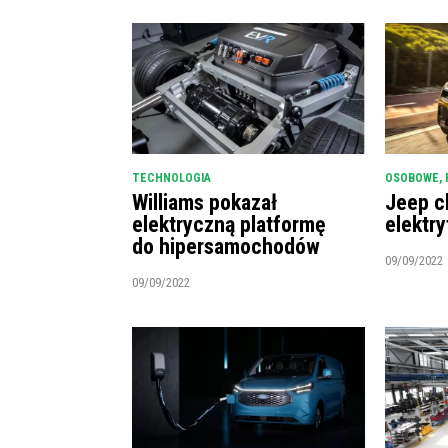
TECHNOLOGIA
OSOBOWE
,
Williams pokazał
Jeep c
elektryczną platformę
elektry
do hipersamochodów
09/09/2022
09/09/2022