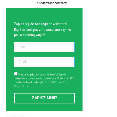
NEWSLETTER
Zapisz się do naszego newslettera!
Bądź na bieżąco z nowościami z rynku
paliw alternatywnych
Wyrażam zgodę na przetwarzanie moich danych
osobowych, zgodnie z treścią Ustawy z dn. 29 sierpnia 1997
r. o ochronie danych osobowych (Dz. U. 2002 r. Nr 101 poz.
926, z późn. zm.).
ZAPISZ MNIE!