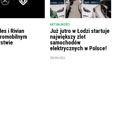
AKTUALNOŚCI
es i Rivian
Już jutro w Łodzi startuje
tromobilnym
największy zlot
rstwie
samochodów
elektrycznych w Polsce!
09/09/2022