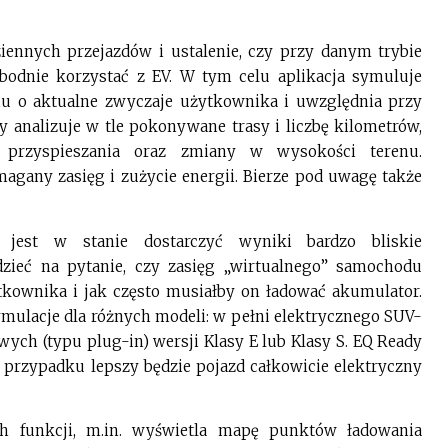
ennych przejazdów i ustalenie, czy przy danym trybie
bodnie korzystać z EV. W tym celu aplikacja symuluje
iu o aktualne zwyczaje użytkownika i uwzględnia przy
y analizuje w tle pokonywane trasy i liczbę kilometrów,
przyspieszania oraz zmiany w wysokości terenu.
magany zasięg i zużycie energii. Bierze pod uwagę także
 jest w stanie dostarczyć wyniki bardzo bliskie
ieć na pytanie, czy zasięg „wirtualnego” samochodu
kownika i jak często musiałby on ładować akumulator.
mulacje dla różnych modeli: w pełni elektrycznego SUV-
ych (typu plug-in) wersji Klasy E lub Klasy S. EQ Ready
przypadku lepszy będzie pojazd całkowicie elektryczny
ch funkcji, m.in. wyświetla mapę punktów ładowania