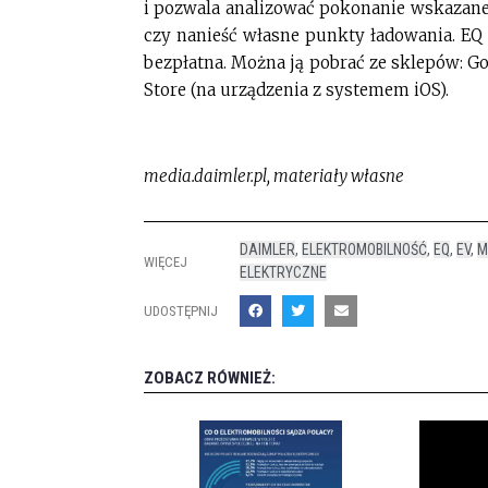
i pozwala analizować pokonanie wskazan
czy nanieść własne punkty ładowania. EQ
bezpłatna. Można ją pobrać ze sklepów: G
Store (na urządzenia z systemem iOS).
media.daimler.pl, materiały własne
DAIMLER
,
ELEKTROMOBILNOŚĆ
,
EQ
,
EV
,
M
WIĘCEJ
ELEKTRYCZNE
UDOSTĘPNIJ
ZOBACZ RÓWNIEŻ: