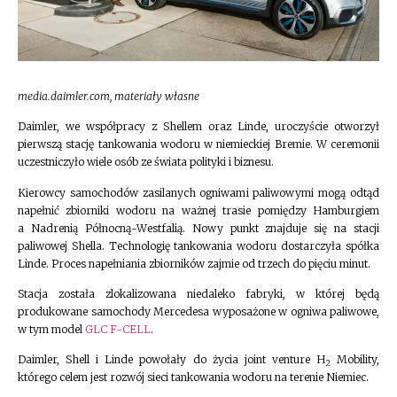
media.daimler.com, materiały własne
Daimler, we współpracy z Shellem oraz Linde, uroczyście otworzył
pierwszą stację tankowania wodoru w niemieckiej Bremie. W ceremonii
uczestniczyło wiele osób ze świata polityki i biznesu.
Kierowcy samochodów zasilanych ogniwami paliwowymi mogą odtąd
napełnić zbiorniki wodoru na ważnej trasie pomiędzy Hamburgiem
a Nadrenią Północną-Westfalią. Nowy punkt znajduje się na stacji
paliwowej Shella. Technologię tankowania wodoru dostarczyła spółka
Linde. Proces napełniania zbiorników zajmie od trzech do pięciu minut.
Stacja została zlokalizowana niedaleko fabryki, w której będą
produkowane samochody Mercedesa wyposażone w ogniwa paliwowe,
w tym model
GLC F-CELL
.
Daimler, Shell i Linde powołały do życia joint venture H
Mobility,
2
którego celem jest rozwój sieci tankowania wodoru na terenie Niemiec.