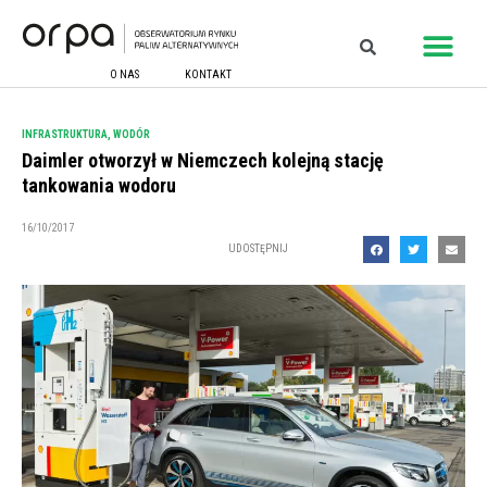
O NAS
KONTAKT
INFRASTRUKTURA
,
WODÓR
Daimler otworzył w Niemczech kolejną stację
tankowania wodoru
16/10/2017
UDOSTĘPNIJ