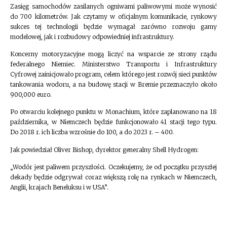
Zasięg samochodów zasilanych ogniwami paliwowymi może wynosić
do 700 kilometrów. Jak czytamy w oficjalnym komunikacie, rynkowy
sukces tej technologii będzie wymagał zarówno rozwoju gamy
modelowej, jak i rozbudowy odpowiedniej infrastruktury.
Koncerny motoryzacyjne mogą liczyć na wsparcie ze strony rządu
federalnego Niemiec. Ministerstwo Transportu i Infrastruktury
Cyfrowej zainicjowało program, celem którego jest rozwój sieci punktów
tankowania wodoru, a na budowę stacji w Bremie przeznaczyło około
900,000 euro.
Po otwarciu kolejnego punktu w Monachium, które zaplanowano na 18
października, w Niemczech będzie funkcjonowało 41 stacji tego typu.
Do 2018 r. ich liczba wzrośnie do 100, a do 2023 r. – 400.
Jak powiedział Oliver Bishop, dyrektor generalny Shell Hydrogen:
„Wodór jest paliwem przyszłości. Oczekujemy, że od początku przyszłej
dekady będzie odgrywał coraz większą rolę na rynkach w Niemczech,
Anglii, krajach Beneluksu i w USA”.