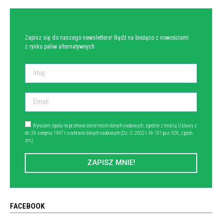
Zapisz się do naszego newslettera! Bądź na bieżąco z nowościami
z rynku paliw alternatywnych
Wyrażam zgodę na przetwarzanie moich danych osobowych, zgodnie z treścią Ustawy z
dn. 29 sierpnia 1997 r. o ochronie danych osobowych (Dz. U. 2002 r. Nr 101 poz. 926, z późn.
zm.).
ZAPISZ MNIE!
FACEBOOK