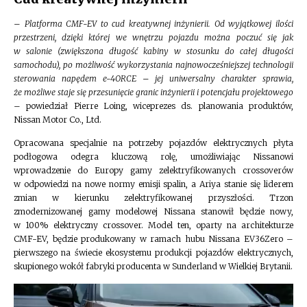
–
Platforma CMF-EV to cud kreatywnej inżynierii. Od wyjątkowej ilości
przestrzeni, dzięki której we wnętrzu pojazdu można poczuć się jak
w salonie (zwiększona długość kabiny w stosunku do całej długości
samochodu), po możliwość wykorzystania najnowocześniejszej technologii
sterowania napędem e-4ORCE – jej uniwersalny charakter sprawia,
że możliwe staje się przesunięcie granic inżynierii i potencjału projektowego
– powiedział Pierre Loing, wiceprezes ds. planowania produktów,
Nissan Motor Co., Ltd.
Opracowana specjalnie na potrzeby pojazdów elektrycznych płyta
podłogowa odegra kluczową rolę, umożliwiając Nissanowi
wprowadzenie do Europy gamy zelektryfikowanych crossoverów
w odpowiedzi na nowe normy emisji spalin, a Ariya stanie się liderem
zmian w kierunku zelektryfikowanej przyszłości. Trzon
zmodernizowanej gamy modelowej Nissana stanowił będzie nowy,
w 100% elektryczny crossover. Model ten, oparty na architekturze
CMF-EV, będzie produkowany w ramach hubu Nissana EV36Zero –
pierwszego na świecie ekosystemu produkcji pojazdów elektrycznych,
skupionego wokół fabryki producenta w Sunderland w Wielkiej Brytanii.