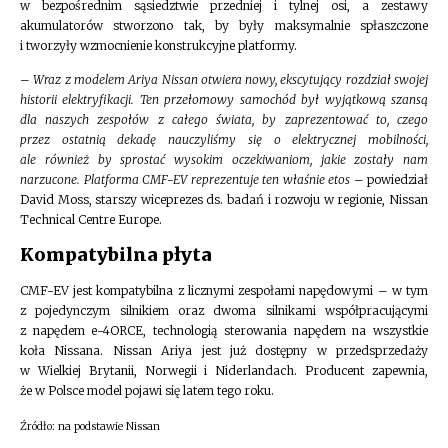
w bezpośrednim sąsiedztwie przedniej i tylnej osi, a zestawy
akumulatorów stworzono tak, by były maksymalnie spłaszczone
i tworzyły wzmocnienie konstrukcyjne platformy.
–
Wraz z modelem Ariya Nissan otwiera nowy, ekscytujący rozdział swojej
historii elektryfikacji. Ten przełomowy samochód był wyjątkową szansą
dla naszych zespołów z całego świata, by zaprezentować to, czego
przez ostatnią dekadę nauczyliśmy się o elektrycznej mobilności,
ale również by sprostać wysokim oczekiwaniom, jakie zostały nam
narzucone. Platforma CMF-EV reprezentuje ten właśnie etos
– powiedział
David Moss, starszy wiceprezes ds. badań i rozwoju w regionie, Nissan
Technical Centre Europe.
Kompatybilna płyta
CMF-EV jest kompatybilna z licznymi zespołami napędowymi – w tym
z pojedynczym silnikiem oraz dwoma silnikami współpracującymi
z napędem e-4ORCE, technologią sterowania napędem na wszystkie
koła Nissana. Nissan Ariya jest już dostępny w przedsprzedaży
w Wielkiej Brytanii, Norwegii i Niderlandach. Producent zapewnia,
że w Polsce model pojawi się latem tego roku.
Źródło: na podstawie Nissan