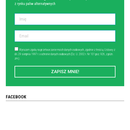
z rynku paliw alternatywnych
Wyrażam zgodę na przetwarzanie moich danych osobowych, zgodnie z treścią Ustawy z
dn. 29 sierpnia 1997 r. o ochronie danych osobowych (Dz. U. 2002 r. Nr 101 poz. 926, z późn.
zm.).
ZAPISZ MNIE!
FACEBOOK