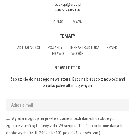
redakcja@orpa.pl
+48 507 686 158
O NAS
MAPA
TEMATY
AKTUALNOŚCI
POJAZDY
INFRASTRUKTURA
RYNEK
PRAWO
WODÓR
NEWSLETTER
Zapisz się do naszego newslettera! Bądź na bieżąco z nowościami
z rynku paliw alternatywnych
Wyrażam zgodę na przetwarzanie moich danych osobowych,
zgodnie z treścią Ustawy z dn. 29 sierpnia 1997 r. o ochronie danych
osobowych (Dz. U. 2002 r. Nr 101 poz. 926, z późn. zm.).