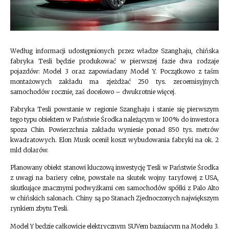
Według informacji udostępnionych przez władze Szanghaju, chińska
fabryka Tesli będzie produkować w pierwszej fazie dwa rodzaje
pojazdów: Model 3 oraz zapowiadany Model Y. Początkowo z taśm
montażowych zakładu ma zjeżdżać 250 tys. zeroemisyjnych
samochodów rocznie, zaś docelowo – dwukrotnie więcej.
Fabryka Tesli powstanie w regionie Szanghaju i stanie się pierwszym
tego typu obiektem w Państwie Środka należącym w 100% do inwestora
spoza Chin. Powierzchnia zakładu wyniesie ponad 850 tys. metrów
kwadratowych. Elon Musk ocenił koszt wybudowania fabryki na ok. 2
mld dolarów.
Planowany obiekt stanowi kluczową inwestycję Tesli w Państwie Środka
z uwagi na bariery celne, powstałe na skutek wojny taryfowej z USA,
skutkujące znacznymi podwyżkami cen samochodów spółki z Palo Alto
w chińskich salonach. Chiny są po Stanach Zjednoczonych największym
rynkiem zbytu Tesli.
Model Y będzie całkowicie elektrycznym SUVem bazującym na Modelu 3.