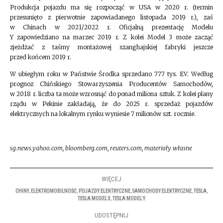
Produkcja pojazdu ma się rozpocząć w USA w 2020 r. (termin
przesunięto z pierwotnie zapowiadanego listopada 2019 r.), zaś
w Chinach w 2021/2022 r. Oficjalną prezentację Modelu
Y zapowiedziano na marzec 2019 r. Z kolei Model 3 może zacząć
zjeżdżać z taśmy montażowej szanghajskiej fabryki jeszcze
przed końcem 2019 r.
W ubiegłym roku w Państwie Środka sprzedano 777 tys. EV. Według
prognoz Chińskiego Stowarzyszenia Producentów Samochodów,
w 2018 r. liczba ta może wzrosnąć do ponad miliona sztuk. Z kolei plany
rządu w Pekinie zakładają, że do 2025 r. sprzedaż pojazdów
elektrycznych na lokalnym rynku wyniesie 7 milionów szt. rocznie.
sg.news.yahoo.com, bloomberg.com, reuters.com, materiały własne
WIĘCEJ
CHINY
,
ELEKTROMOBILNOŚĆ
,
POJAZDY ELEKTRYCZNE
,
SAMOCHODY ELEKTRYCZNE
,
TESLA
,
TESLA MODEL 3
,
TESLA MODEL Y
UDOSTĘPNIJ