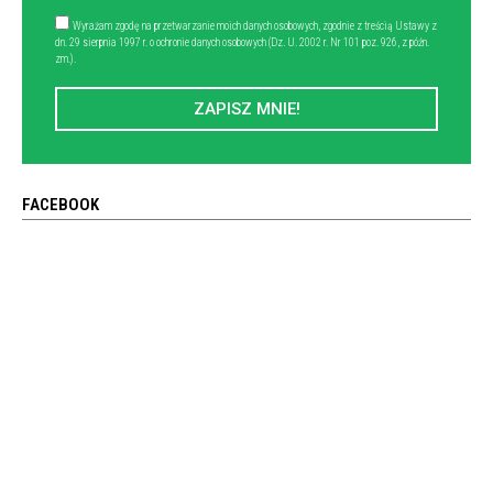
Wyrażam zgodę na przetwarzanie moich danych osobowych, zgodnie z treścią Ustawy z
dn. 29 sierpnia 1997 r. o ochronie danych osobowych (Dz. U. 2002 r. Nr 101 poz. 926, z późn.
zm.).
ZAPISZ MNIE!
FACEBOOK