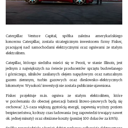
Caterpillar Venture Capital, spółka zależna amerykańskiego
koncernu Caterpillar, została strategicznym inwestorem firmy Fisker,
pracującej nad samochodami elektrycznymi oraz ogniwami ze stałym
elektrolitem.
Catepillar, którego siedziba mieści się w Peorii, w stanie Illinois, jest
jednym z największych na świecie producentów sprzętu budowlanego
i górniczego, silników zasilanych olejem napędowym oraz naturalnym
gazem ziemnym, turbin gazowych oraz dieslowsko-elektrycznych
lokomotyw. Wysokość inwestycji nie została publicznie ujawniona.
Fisker projektuje m.in. ogniwa ze stałym elektrolitem, które
w porównaniu do obecnej generacji baterii litowo-jonowych będą się
cechować 2,5-raza większą gęstością energii, zapewnią wyższy poziom
bezpieczeństwa, krótszy czas ładowania (wg zapowiedzi trwający nawet
ok. jednej minuty) oraz obniżone koszty (poniżej 100 dolarów za kWh).