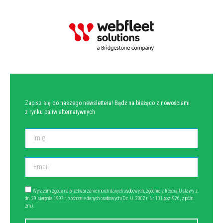
NEWSLETTER
Zapisz się do naszego newslettera! Bądź na bieżąco z nowościami
z rynku paliw alternatywnych
Wyrażam zgodę na przetwarzanie moich danych osobowych, zgodnie z treścią Ustawy z
dn. 29 sierpnia 1997 r. o ochronie danych osobowych (Dz. U. 2002 r. Nr 101 poz. 926, z późn.
zm.).