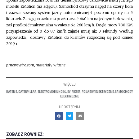
Spółka zapowiedziała również debiut rynkowy całkowicie elektrycznego
modelu EMotion (na zdjęciu). Samochód otrzyma napęd na cztery koła
i zaawansowany system jazdy autonomicznej 4 poziomu oparty na 5
lidarach. Zasięg pojazdu ma przekraczać 640 km na jednym ładowaniu,
zaś prędkość maksymalna wyniesie ok. 260 km/h. Dzięki mocy 780 KM
przyspieszenie od 0 do 97 km/h zajmie mniej niż 3 sekundy Według
zapowiedzi, dostawy EMotion do klientów rozpoczną się pod koniec
2019 r.
prnewswire.com, materiały własne
WIĘCEJ
BATERIE
,
CATERPILLAR
,
ELEKTROMOBILNOŚĆ
,
EV
,
FIKSER
,
POJAZDY ELEKTRYCZNE
,
SAMOCHODY
ELEKTRYCZNE
UDOSTĘPNIJ
ZOBACZ RÓWNIEŻ: