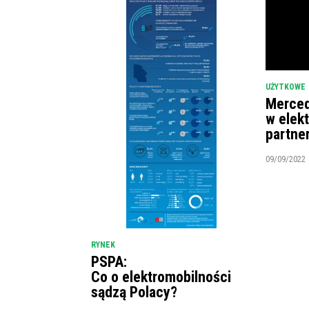
UŻYTKOWE
Merced
w elek
partne
09/09/2022
RYNEK
PSPA:
Co o elektromobilności
sądzą Polacy?