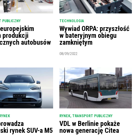
 PUBLICZNY
TECHNOLOGIA
 europejskim
Wywiad ORPA: przyszłość
m produkcji
w bateryjnym obiegu
ycznych autobusów
zamkniętym
08/09/2022
RYNEK
RYNEK
,
TRANSPORT PUBLICZNY
prowadza
VDL w Berlinie pokaże
ński rynek SUV-a M5
nowa generację Citea