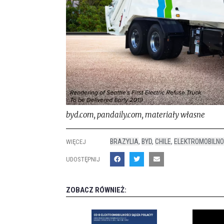
byd.com, pandaily.com, materiały własne
BRAZYLIA
,
BYD
,
CHILE
,
ELEKTROMOBILN
WIĘCEJ
UDOSTĘPNIJ
ZOBACZ RÓWNIEŻ: