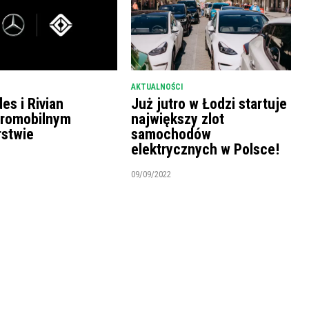
AKTUALNOŚCI
es i Rivian
Już jutro w Łodzi startuje
tromobilnym
największy zlot
rstwie
samochodów
elektrycznych w Polsce!
09/09/2022