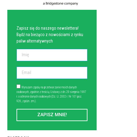
NEWSLETTER
Zapisz się do naszego newslettera!
Bądź na bieżąco z nowościami z rynku
paliw alternatywnych
Wyrażam zgodę na przetwarzanie moich danych
osobowych, zgodnie z treścią Ustawy z dn. 29 sierpnia 1997
r. o ochronie danych osobowych (Dz. U. 2002 r. Nr 101 poz.
926, z późn. zm.).
ZAPISZ MNIE!