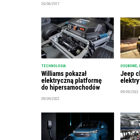
26/06/2017
TECHNOLOGIA
OSOBOWE
,
Williams pokazał
Jeep c
elektryczną platformę
elektry
do hipersamochodów
09/09/2022
09/09/2022