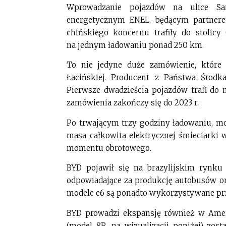
Wprowadzanie pojazdów na ulice S
energetycznym ENEL, będącym partnere
chińskiego koncernu trafiły do stolicy
na jednym ładowaniu ponad 250 km.
To nie jedyne duże zamówienie, które
Łacińskiej. Producent z Państwa Środk
Pierwsze dwadzieścia pojazdów trafi do m
zamówienia zakończy się do 2023 r.
Po trwającym trzy godziny ładowaniu, mo
masa całkowita elektrycznej śmieciarki
momentu obrotowego.
BYD pojawił się na brazylijskim rynku
odpowiadające za produkcję autobusów or
modele e6 są ponadto wykorzystywane prz
BYD prowadzi ekspansję również w Amery
(model 8R, na wizualizacji poniżej) zost