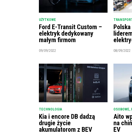
UŻYTKOWE
TRANSPORT
Ford E-Transit Custom –
Polska
elektryk dedykowany
lidere
małym firmom
elektr
09/09/2022
08/09/2022
TECHNOLOGIA
OSOBOWE
,
Kia i encore DB dadzą
Aito w
drugie życie
na chi
akumulatorom z BEV
EV