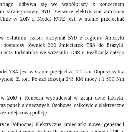
antiago, odbywa się we współpracy z koncernem
m strategicznym BYD. Pierwsze elektryczne autobusy
 Chile w 2017 r. Model K9FE jest w stanie przejechać
 w ostatnim czasie otrzymał BYD z regionu Ameryki
a dostarczy również 200 śmieciarek T8A do Brazylii.
iasta Indaiatuba we wrześniu 2018 r. Realizacja całego
del T8A jest w stanie przejechać 100 km. Dopuszczalna
 wynosi 21 ton. Pojazd rozwija 245 KM mocy i 1 500 Nm
 w 2010 r. Koncern wybudował w kraju dwie fabryki,
az paneli słonecznych. Osobowe, całkowicie elektryczne
ez miejscową policję.
ce Północnej. Elektryczne śmieciarki nowej generacji
aną dostarczone do Seattle w pierwszej połowie 2019 r.