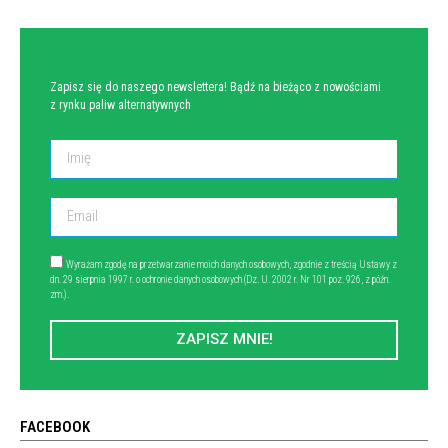
Zapisz się do naszego newslettera! Bądź na bieżąco z nowościami
z rynku paliw alternatywnych
Wyrażam zgodę na przetwarzanie moich danych osobowych, zgodnie z treścią Ustawy z
dn. 29 sierpnia 1997 r. o ochronie danych osobowych (Dz. U. 2002 r. Nr 101 poz. 926, z późn.
zm.).
ZAPISZ MNIE!
FACEBOOK