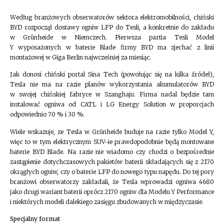
Według branżowych obserwatorów sektora elektromobilności, chiński
BYD rozpoczął dostawy ogniw LFP do Tesli, a konkretnie do zakładu
w Grünheide w Niemczech. Pierwsza partia Tesli Model
Y wyposażonych w baterie Blade firmy BYD ma zjechać z linii
montażowej w Giga Berlin najwcześniej za miesiąc.
Jak donosi chiński portal Sina Tech (powołując się na kilka źródeł),
Tesla nie ma na razie planów wykorzystania akumulatorów BYD
w swojej chińskiej fabryce w Szanghaju. Firma nadal będzie tam
instalować ogniwa od CATL i LG Energy Solution w proporcjach
odpowiednio 70 % i 30 %.
Wiele wskazuje, ze Tesla w Grünheide buduje na razie tylko Model Y,
więc to w tym elektrycznym SUV-ie prawdopodobnie będą montowane
baterie BYD Blade. Na razie nie wiadomo czy chodzi o bezpośrednie
zastąpienie dotychczasowych pakietów baterii składających się z 2170
okrągłych ogniw, czy o baterie LFP do nowego typu napędu. Do tej pory
branżowi obserwatorzy zakładali, że Tesla wprowadzi ogniwa 4680
jako drugi wariant baterii oprócz 2170 ogniw dla Modelu Y Performance
i niektórych modeli dalekiego zasięgu zbudowanych w międzyczasie.
Specjalny format