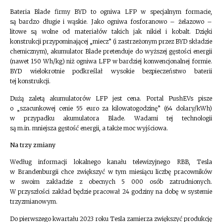
Bateria Blade firmy BYD to ogniwa LFP w specjalnym formacie,
są bardzo długie i wąskie. Jako ogniwa fosforanowo – żelazowo –
litowe są wolne od materiałów takich jak nikiel i kobalt. Dzięki
konstrukcji przypominającej „miecz” (i zastrzeżonym przez BYD składzie
chemicznym), akumulator Blade pretenduje do wyższej gęstości energii
(nawet 150 Wh/kg) niż ogniwa LFP w bardziej konwencjonalnej formie.
BYD wielokrotnie podkreślał wysokie bezpieczeństwo baterii
tej konstrukcji.
Dużą zaletą akumulatorów LFP jest cena. Portal PushEVs pisze
o „szacunkowej cenie 55 euro za kilowatogodzinę” (64 dolary/kWh)
w przypadku akumulatora Blade. Wadami tej technologii
są m.in. mniejsza gęstość energii, a także moc wyjściowa.
Na trzy zmiany
Według informacji lokalnego kanału telewizyjnego RBB, Tesla
w Brandenburgii chce zwiększyć w tym miesiącu liczbę pracowników
w swoim zakładzie z obecnych 5 000 osób zatrudnionych.
W przyszłości zakład będzie pracował 24 godziny na dobę w systemie
trzyzmianowym.
Do pierwszego kwartału 2023 roku Tesla zamierza zwiększyć produkcję