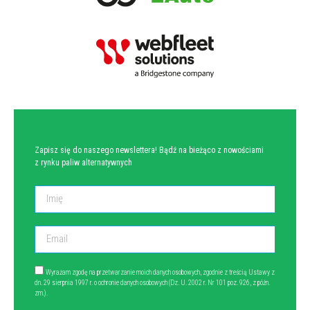
NEWSLETTER
Zapisz się do naszego newslettera! Bądź na bieżąco z nowościami
z rynku paliw alternatywnych
Wyrażam zgodę na przetwarzanie moich danych osobowych, zgodnie z treścią Ustawy z
dn. 29 sierpnia 1997 r. o ochronie danych osobowych (Dz. U. 2002 r. Nr 101 poz. 926, z późn.
zm.).