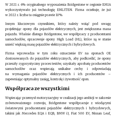
W 2021 r. 6% oryginalnego wyposażenia Bridgestone w regionie EMIA
wykorzystywało już technologię ENLITEN. Firma oczekuje, że już
w 2022 r. liczba ta osiągnie prawie 10%.
Innym kluczowym czynnikiem, który należy wziąć pod uwagę
projektując opony dla pojazdów elektrycznych, jest zwiększona masa
pojazdu. Właśnie dlatego Bridgestone, we współpracy z producentami
samochodów, opracowuje opony High Load (HL), które są w stanie
unieść większą masę pojazdów elektrycznych i hybrydowych.
Firma wprowadza w tym roku oznaczenie EV na oponach OE
dostosowanych do pojazdów elektrycznych, aby podkreślić, że opony
przeszły rygorystyczny proces testów, uzyskały aprobatę producentów
samochodów oraz wspierają unikalne cechy i odpowiadają
na wymagania pojazdów elektrycznych i ich producentów –
zapewniając optymalny zasięg, kontrolę i żywotność opon.
Współpraca ze wszystkimi
Wspierając przemysł motoryzacyjny w realizacji jego ambicji w zakresie
zrównoważonego rozwoju, Bridgestone współpracuje z wiodącymi
światowymi producentami pojazdów elektrycznych i hybrydowych,
takimi jak Mercedes EQA i EQB, BMW i3, Fiat 500 EV, Nissan Leaf,