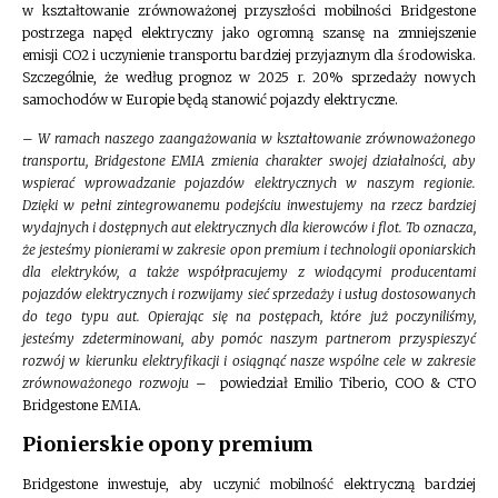
w kształtowanie zrównoważonej przyszłości mobilności Bridgestone
postrzega napęd elektryczny jako ogromną szansę na zmniejszenie
emisji CO2 i uczynienie transportu bardziej przyjaznym dla środowiska.
Szczególnie, że według prognoz w 2025 r. 20% sprzedaży nowych
samochodów w Europie będą stanowić pojazdy elektryczne.
–
W ramach naszego zaangażowania w kształtowanie zrównoważonego
transportu, Bridgestone EMIA zmienia charakter swojej działalności, aby
wspierać wprowadzanie pojazdów elektrycznych w naszym regionie.
Dzięki w pełni zintegrowanemu podejściu inwestujemy na rzecz bardziej
wydajnych i dostępnych aut elektrycznych dla kierowców i flot. To oznacza,
że ​​jesteśmy pionierami w zakresie opon premium i technologii oponiarskich
dla elektryków, a także współpracujemy z wiodącymi producentami
pojazdów elektrycznych i rozwijamy sieć sprzedaży i usług dostosowanych
do tego typu aut. Opierając się na postępach, które już poczyniliśmy,
jesteśmy zdeterminowani, aby pomóc naszym partnerom przyspieszyć
rozwój w kierunku elektryfikacji i osiągnąć nasze wspólne cele w zakresie
zrównoważonego rozwoju
– powiedział Emilio Tiberio, COO & CTO
Bridgestone EMIA.
Pionierskie opony premium
Bridgestone inwestuje, aby uczynić mobilność elektryczną bardziej