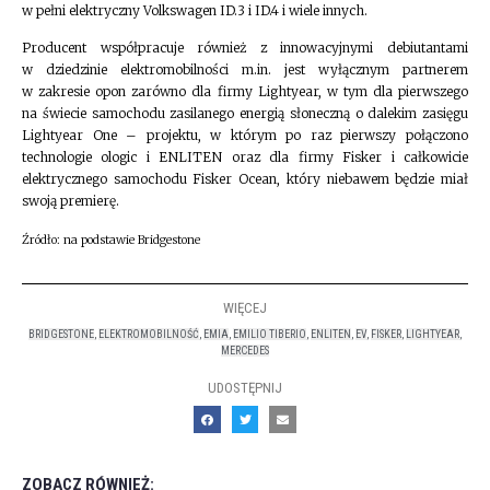
w pełni elektryczny Volkswagen ID.3 i ID.4 i wiele innych.
Producent współpracuje również z innowacyjnymi debiutantami
w dziedzinie elektromobilności m.in. jest wyłącznym partnerem
w zakresie opon zarówno dla firmy Lightyear, w tym dla pierwszego
na świecie samochodu zasilanego energią słoneczną o dalekim zasięgu
Lightyear One – projektu, w którym po raz pierwszy połączono
technologie ologic i ENLITEN oraz dla firmy Fisker i całkowicie
elektrycznego samochodu Fisker Ocean, który niebawem będzie miał
swoją premierę.
Źródło: na podstawie Bridgestone
WIĘCEJ
BRIDGESTONE
,
ELEKTROMOBILNOŚĆ
,
EMIA
,
EMILIO TIBERIO
,
ENLITEN
,
EV
,
FISKER
,
LIGHTYEAR
,
MERCEDES
UDOSTĘPNIJ
ZOBACZ RÓWNIEŻ: