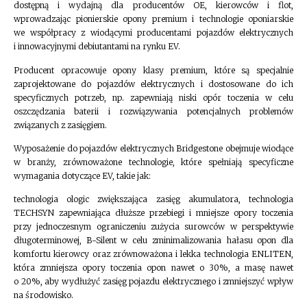
dostępną i wydajną dla producentów OE, kierowców i flot,
wprowadzając pionierskie opony premium i technologie oponiarskie
we współpracy z wiodącymi producentami pojazdów elektrycznych
i innowacyjnymi debiutantami na rynku EV.
Producent opracowuje opony klasy premium, które są specjalnie
zaprojektowane do pojazdów elektrycznych i dostosowane do ich
specyficznych potrzeb, np. zapewniają niski opór toczenia w celu
oszczędzania baterii i rozwiązywania potencjalnych problemów
związanych z zasięgiem.
Wyposażenie do pojazdów elektrycznych Bridgestone obejmuje wiodące
w branży, zrównoważone technologie, które spełniają specyficzne
wymagania dotyczące EV, takie jak:
technologia ologic zwiększająca zasięg akumulatora, technologia
TECHSYN zapewniająca dłuższe przebiegi i mniejsze opory toczenia
przy jednoczesnym ograniczeniu zużycia surowców w perspektywie
długoterminowej, B-Silent w celu zminimalizowania hałasu opon dla
komfortu kierowcy oraz zrównoważona i lekka technologia ENLITEN,
która zmniejsza opory toczenia opon nawet o 30%, a masę nawet
o 20%, aby wydłużyć zasięg pojazdu elektrycznego i zmniejszyć wpływ
na środowisko.