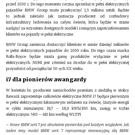
przed 2030 r. Do tego momentu roczna sprzedaż w pełni elektrycznych
pojazdów BMW Group może przekroczyć 1,5 miliona sztuk. Będzie
to jednak zależało jak zaznacza producent od rozbudowy
infrastruktury ładowania na całym świecie, która będzie w stanie
nadążyć za wzrostem dostępnych modeli i rosnącym zapotrzebowaniem
klientów na pojazdy w pełni elektryczne.
BMW Group zamierza dostarczyć klientom w sumie dziesięć milionów
w pełni elektrycznych pojazdów do 2030 roku. Do tego czasu marka
Rolls-Royce będzie miała gamę produktów wyłącznie w pełni
elektrycznych. MINI jest również na drodze do w pełni elektrycznej
przyszłości od początku lat 30-ych XX wieku.
i7 dla pionierów awangardy
W kwietniu br. producent samochodów premium z siedzibą w stolicy
Bawarii zaprezentuje całkowicie elektryczne BMW i7 będące pierwszym
w pełni elektrycznym luksusowym sedanem na świecie, (zużycie energii
w cyklu mieszanym: 19,7 – 18,9 kWh/100 km, zasięg w trybie
elektrycznym: 580 – 610 km według WLTP)
–
Nowe BMW serii 7 jest absolutnie pionierskie pod każdym względem. Jak
żaden inny model BMW serii 7 reprezentuje innowacyjną siłę BMW.