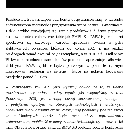
Producent z Bawarii zapowiada kontynuację transformacji w kierunku
zrównoważonej mobilności i przyspieszenie tempa rozwoju e-mobilności.
Dzięki szybko rozwijającej się gamie produktów i dużemu popytowi
na nowe modele elektryczne, takie jak BMW iX i BMW i4, producent
spodziewa się szybkiego wzrostu sprzedaży swoich w pełni
elektrycznych pojazdów, których do końca 2025 r. ma jeździć
po drogach ponad dwa miliony egzemplarzy, a w 2030 już 10 milionów.
W kwietniu producent samochodów premium zaprezentuje całkowicie
elektryczne BMW i7, które będzie pierwszym w pełni elektrycznym
luksusowym sedanem na świecie i które na jednym ładowaniu
przejedzie ponad 600 km.
–
Postrzegamy rok 2021 jako wyraźny dowód na to, że udana
transformacja się opłaca. Dobry wynik, jaki osiągnęliśmy w roku
finansowym 2021, jest zasługą naszej konsekwentnej strategii –
z podejściem opartym na otwartych technologiach i właściwymi
produktami we właściwym czasie. Położyliśmy podwaliny pod ten sukces
w nadchodzących latach: dzięki Neue Klasse wprowadzamy
zrównoważoną mobilność w nowy wymiar technologiczny
– powiedział
m.in. Oliver Zipse, prezes zarządu BMW AG podczas rocznej konferencji