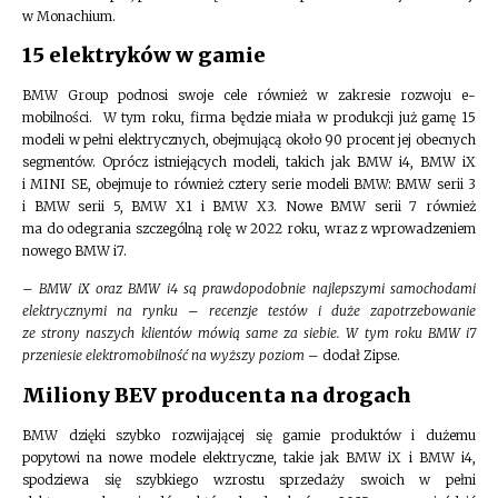
w Monachium.
15 elektryków w gamie
BMW Group podnosi swoje cele również w zakresie rozwoju e-
mobilności. W tym roku, firma będzie miała w produkcji już gamę 15
modeli w pełni elektrycznych, obejmującą około 90 procent jej obecnych
segmentów. Oprócz istniejących modeli, takich jak BMW i4, BMW iX
i MINI SE, obejmuje to również cztery serie modeli BMW: BMW serii 3
i BMW serii 5, BMW X1 i BMW X3. Nowe BMW serii 7 również
ma do odegrania szczególną rolę w 2022 roku, wraz z wprowadzeniem
nowego BMW i7.
–
BMW iX oraz BMW i4 są prawdopodobnie najlepszymi samochodami
elektrycznymi na rynku – recenzje testów i duże zapotrzebowanie
ze strony naszych klientów mówią same za siebie. W tym roku BMW i7
przeniesie elektromobilność na wyższy poziom
– dodał Zipse.
Miliony BEV producenta na drogach
BMW dzięki szybko rozwijającej się gamie produktów i dużemu
popytowi na nowe modele elektryczne, takie jak BMW iX i BMW i4,
spodziewa się szybkiego wzrostu sprzedaży swoich w pełni