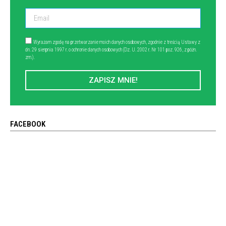
Wyrażam zgodę na przetwarzanie moich danych osobowych, zgodnie z treścią Ustawy z
dn. 29 sierpnia 1997 r. o ochronie danych osobowych (Dz. U. 2002 r. Nr 101 poz. 926, z późn.
zm.).
ZAPISZ MNIE!
FACEBOOK