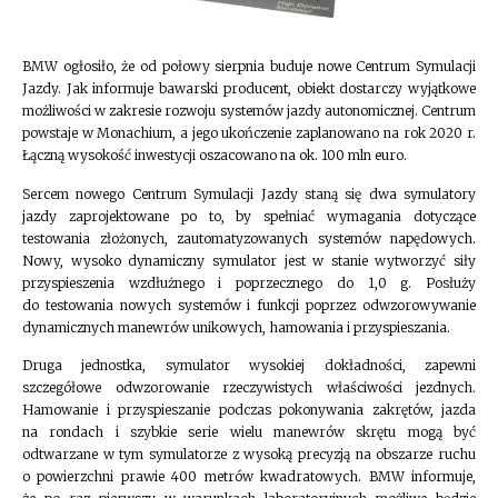
BMW ogłosiło, że od połowy sierpnia buduje nowe Centrum Symulacji
Jazdy. Jak informuje bawarski producent, obiekt dostarczy wyjątkowe
możliwości w zakresie rozwoju systemów jazdy autonomicznej. Centrum
powstaje w Monachium, a jego ukończenie zaplanowano na rok 2020 r.
Łączną wysokość inwestycji oszacowano na ok. 100 mln euro.
Sercem nowego Centrum Symulacji Jazdy staną się dwa symulatory
jazdy zaprojektowane po to, by spełniać wymagania dotyczące
testowania złożonych, zautomatyzowanych systemów napędowych.
Nowy, wysoko dynamiczny symulator jest w stanie wytworzyć siły
przyspieszenia wzdłużnego i poprzecznego do 1,0 g. Posłuży
do testowania nowych systemów i funkcji poprzez odwzorowywanie
dynamicznych manewrów unikowych, hamowania i przyspieszania.
Druga jednostka, symulator wysokiej dokładności, zapewni
szczegółowe odwzorowanie rzeczywistych właściwości jezdnych.
Hamowanie i przyspieszanie podczas pokonywania zakrętów, jazda
na rondach i szybkie serie wielu manewrów skrętu mogą być
odtwarzane w tym symulatorze z wysoką precyzją na obszarze ruchu
o powierzchni prawie 400 metrów kwadratowych. BMW informuje,