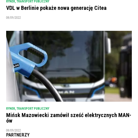
RYNEK
,
TRANSPORT PUBLICZNY
VDL w Berlinie pokaże nowa generację Citea
08/09/2022
RYNEK
,
TRANSPORT PUBLICZNY
Mińsk Mazowiecki zamówił sześć elektrycznych MAN-
ów
08/09/2022
PARTNERZY