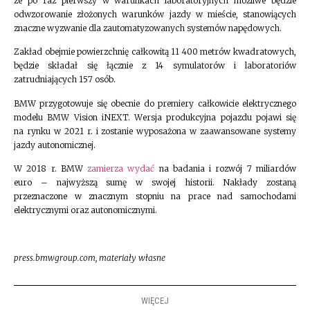
że po raz pierwszy w warunkach laboratoryjnych możliwe będzie
odwzorowanie złożonych warunków jazdy w mieście, stanowiących
znaczne wyzwanie dla zautomatyzowanych systemów napędowych.
Zakład obejmie powierzchnię całkowitą 11 400 metrów kwadratowych,
będzie składał się łącznie z 14 symulatorów i laboratoriów
zatrudniających 157 osób.
BMW przygotowuje się obecnie do premiery całkowicie elektrycznego
modelu BMW Vision iNEXT. Wersja produkcyjna pojazdu pojawi się
na rynku w 2021 r. i zostanie wyposażona w zaawansowane systemy
jazdy autonomicznej.
W 2018 r. BMW
zamierza wydać
na badania i rozwój 7 miliardów
euro – najwyższą sumę w swojej historii. Nakłady zostaną
przeznaczone w znacznym stopniu na prace nad samochodami
elektrycznymi oraz autonomicznymi.
press.bmwgroup.com, materiały własne
WIĘCEJ