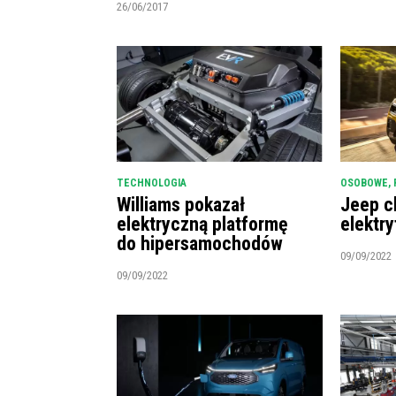
26/06/2017
TECHNOLOGIA
OSOBOWE
,
Williams pokazał
Jeep c
elektryczną platformę
elektry
do hipersamochodów
09/09/2022
09/09/2022