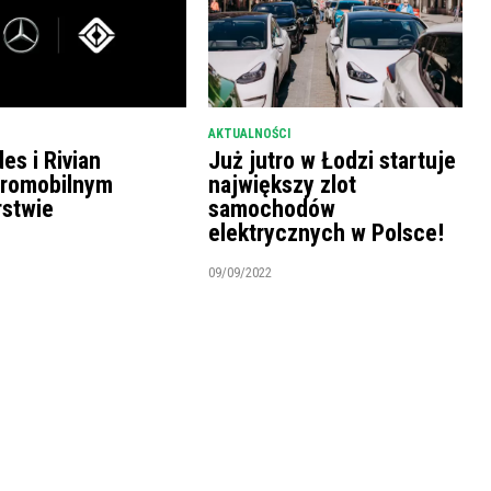
AKTUALNOŚCI
es i Rivian
Już jutro w Łodzi startuje
tromobilnym
największy zlot
rstwie
samochodów
elektrycznych w Polsce!
09/09/2022