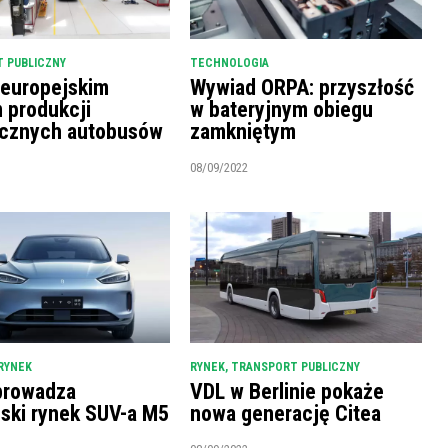
 PUBLICZNY
TECHNOLOGIA
 europejskim
Wywiad ORPA: przyszłość
m produkcji
w bateryjnym obiegu
ycznych autobusów
zamkniętym
08/09/2022
RYNEK
RYNEK
,
TRANSPORT PUBLICZNY
prowadza
VDL w Berlinie pokaże
ński rynek SUV-a M5
nowa generację Citea