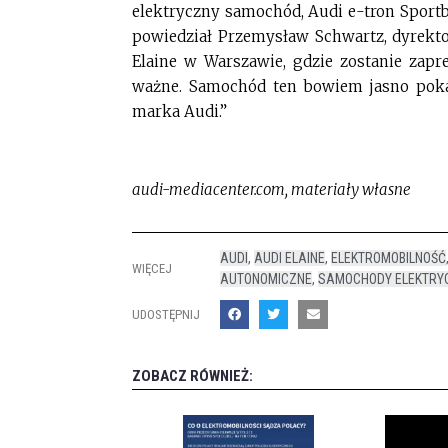
elektryczny samochód, Audi e-tron Sportb
powiedział Przemysław Schwartz, dyrekt
Elaine w Warszawie, gdzie zostanie zapr
ważne. Samochód ten bowiem jasno pokaz
marka Audi.”
audi-mediacenter.com, materiały własne
AUDI
,
AUDI ELAINE
,
ELEKTROMOBILNOŚĆ
WIĘCEJ
AUTONOMICZNE
,
SAMOCHODY ELEKTRY
UDOSTĘPNIJ
ZOBACZ RÓWNIEŻ: