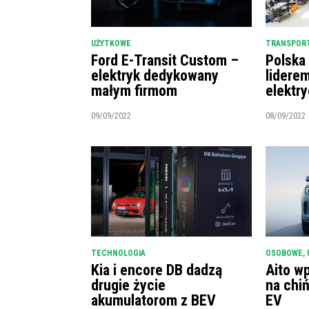
UŻYTKOWE
TRANSPORT
Ford E-Transit Custom –
Polska
elektryk dedykowany
lidere
małym firmom
elektr
09/09/2022
08/09/2022
TECHNOLOGIA
OSOBOWE
,
Kia i encore DB dadzą
Aito w
drugie życie
na chi
akumulatorom z BEV
EV