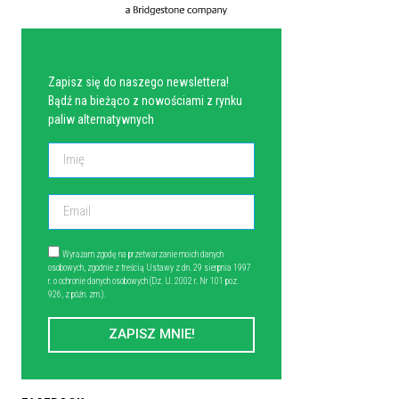
NEWSLETTER
Zapisz się do naszego newslettera!
Bądź na bieżąco z nowościami z rynku
paliw alternatywnych
Wyrażam zgodę na przetwarzanie moich danych
osobowych, zgodnie z treścią Ustawy z dn. 29 sierpnia 1997
r. o ochronie danych osobowych (Dz. U. 2002 r. Nr 101 poz.
926, z późn. zm.).
ZAPISZ MNIE!