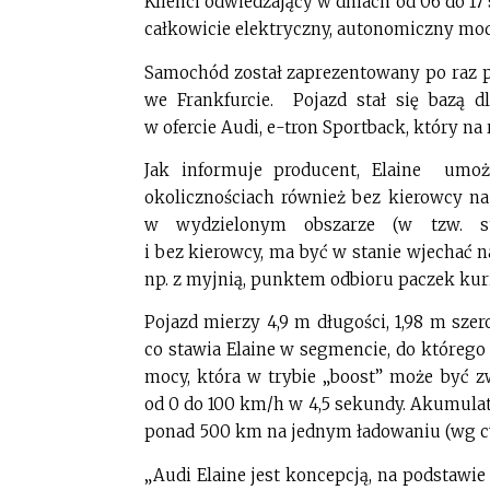
Klienci odwiedzający w dniach od 06 do 17
całkowicie elektryczny, autonomiczny mod
Samochód został zaprezentowany po raz 
we Frankfurcie. Pojazd stał się bazą d
w ofercie Audi, e-tron Sportback, który na
Jak informuje producent, Elaine umo
okolicznościach również bez kierowcy n
w wydzielonym obszarze (w tzw. stre
i bez kierowcy, ma być w stanie wjechać 
np. z myjnią, punktem odbioru paczek kuri
Pojazd mierzy 4,9 m długości, 1,98 m szer
co stawia Elaine w segmencie, do którego
mocy, która w trybie „boost” może być z
od 0 do 100 km/h w 4,5 sekundy. Akumula
ponad 500 km na jednym ładowaniu (wg c
„Audi Elaine jest koncepcją, na podstawi