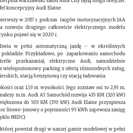
 sierpnia warszawski salon Audi City będą mogli obejrzeć
el koncepcyjny Audi Elaine.
pierwszy w 2017 r. podczas targów motoryzacyjnych IAA
la rozwoju drugiego całkowicie elektrycznego modelu
 rynku pojawi się w 2020 r.
żliwia w pełni automatyczną jazdę – w określonych
a pokładzie. Przykładowo, po zaparkowaniu samochodu
fie przekazania), elektryczne Audi, samodzielnie
na wielopoziomowy parking z ofertą różnorodnych usług,
erskich, stacją benzynową czy stacją ładowania.
okości oraz 1,53 m wysokości. Jego rozstaw osi to 2,93 m,
 należy m.in. Audi A7. Samochód rozwija 435 KM (320 kW)
większona do 503 KM (370 kW). Audi Elaine przyspiesza
tor litowo-jonowy o pojemności 95 kWh zapewnia zasięg
yklu NEDC).
e której powstał drugi w naszej gamie modelowej w pełni