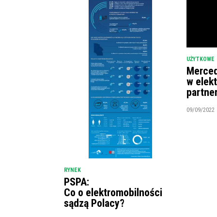
UŻYTKOWE
Merced
w elek
partne
09/09/2022
RYNEK
PSPA:
Co o elektromobilności
sądzą Polacy?