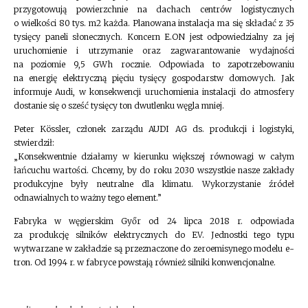
przygotowują powierzchnie na dachach centrów logistycznych
o wielkości 80 tys. m2 każda. Planowana instalacja ma się składać z 35
tysięcy paneli słonecznych. Koncern E.ON jest odpowiedzialny za jej
uruchomienie i utrzymanie oraz zagwarantowanie wydajności
na poziomie 9,5 GWh rocznie. Odpowiada to zapotrzebowaniu
na energię elektryczną pięciu tysięcy gospodarstw domowych. Jak
informuje Audi, w konsekwencji uruchomienia instalacji do atmosfery
dostanie się o sześć tysięcy ton dwutlenku węgla mniej.
Peter Kössler, członek zarządu AUDI AG ds. produkcji i logistyki,
stwierdził:
„Konsekwentnie działamy w kierunku większej równowagi w całym
łańcuchu wartości. Chcemy, by do roku 2030 wszystkie nasze zakłady
produkcyjne były neutralne dla klimatu. Wykorzystanie źródeł
odnawialnych to ważny tego element.”
Fabryka w węgierskim Győr od 24 lipca 2018 r. odpowiada
za produkcję silników elektrycznych do EV. Jednostki tego typu
wytwarzane w zakładzie są przeznaczone do zeroemisynego modelu e-
tron. Od 1994 r. w fabryce powstają również silniki konwencjonalne.