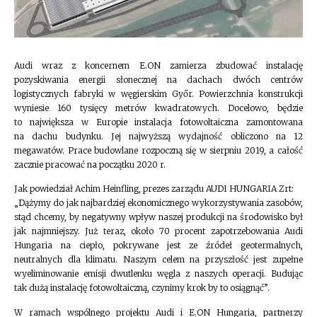
Audi wraz z koncernem E.ON zamierza zbudować instalację
pozyskiwania energii słonecznej na dachach dwóch centrów
logistycznych fabryki w węgierskim Győr. Powierzchnia konstrukcji
wyniesie 160 tysięcy metrów kwadratowych. Docelowo, będzie
to największa w Europie instalacja fotowoltaiczna zamontowana
na dachu budynku. Jej najwyższą wydajność obliczono na 12
megawatów. Prace budowlane rozpoczną się w sierpniu 2019, a całość
zacznie pracować na początku 2020 r.
Jak powiedział Achim Heinfling, prezes zarządu AUDI HUNGARIA Zrt:
„Dążymy do jak najbardziej ekonomicznego wykorzystywania zasobów,
stąd chcemy, by negatywny wpływ naszej produkcji na środowisko był
jak najmniejszy. Już teraz, około 70 procent zapotrzebowania Audi
Hungaria na ciepło, pokrywane jest ze źródeł geotermalnych,
neutralnych dla klimatu. Naszym celem na przyszłość jest zupełne
wyeliminowanie emisji dwutlenku węgla z naszych operacji. Budując
tak dużą instalację fotowoltaiczną, czynimy krok by to osiągnąć”.
W ramach wspólnego projektu Audi i E.ON Hungaria, partnerzy