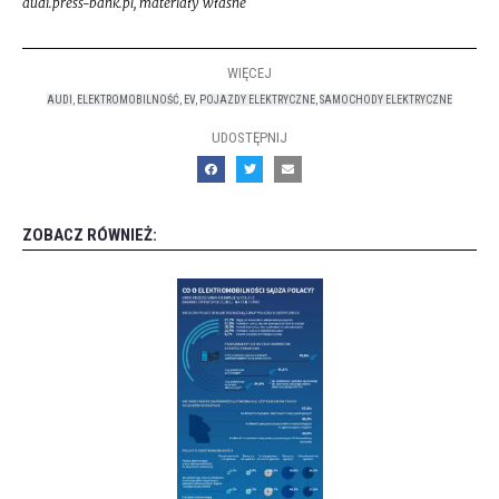
audi.press-bank.pl, materiały własne
WIĘCEJ
AUDI
,
ELEKTROMOBILNOŚĆ
,
EV
,
POJAZDY ELEKTRYCZNE
,
SAMOCHODY ELEKTRYCZNE
UDOSTĘPNIJ
ZOBACZ RÓWNIEŻ: