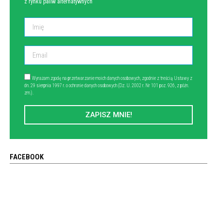
z rynku paliw alternatywnych
Wyrażam zgodę na przetwarzanie moich danych osobowych, zgodnie z treścią Ustawy z
dn. 29 sierpnia 1997 r. o ochronie danych osobowych (Dz. U. 2002 r. Nr 101 poz. 926, z późn.
zm.).
ZAPISZ MNIE!
FACEBOOK