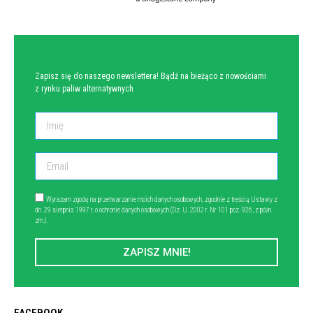
NEWSLETTER
Zapisz się do naszego newslettera! Bądź na bieżąco z nowościami
z rynku paliw alternatywnych
Wyrażam zgodę na przetwarzanie moich danych osobowych, zgodnie z treścią Ustawy z
dn. 29 sierpnia 1997 r. o ochronie danych osobowych (Dz. U. 2002 r. Nr 101 poz. 926, z późn.
zm.).
ZAPISZ MNIE!