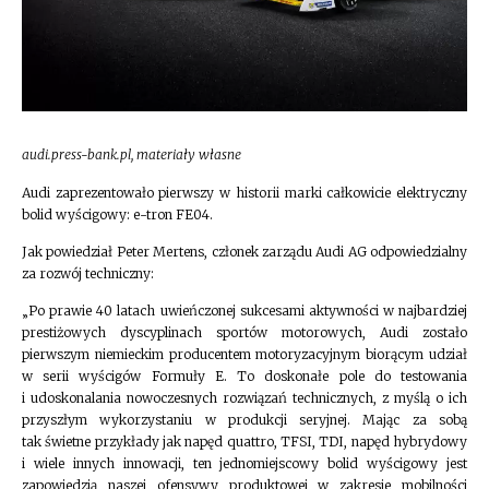
audi.press-bank.pl, materiały własne
Audi zaprezentowało pierwszy w historii marki całkowicie elektryczny
bolid wyścigowy: e-tron FE04.
Jak powiedział Peter Mertens, członek zarządu Audi AG odpowiedzialny
za rozwój techniczny:
„Po prawie 40 latach uwieńczonej sukcesami aktywności w najbardziej
prestiżowych dyscyplinach sportów motorowych, Audi zostało
pierwszym niemieckim producentem motoryzacyjnym biorącym udział
w serii wyścigów Formuły E. To doskonałe pole do testowania
i udoskonalania nowoczesnych rozwiązań technicznych, z myślą o ich
przyszłym wykorzystaniu w produkcji seryjnej. Mając za sobą
tak świetne przykłady jak napęd quattro, TFSI, TDI, napęd hybrydowy
i wiele innych innowacji, ten jednomiejscowy bolid wyścigowy jest
zapowiedzią naszej ofensywy produktowej w zakresie mobilności