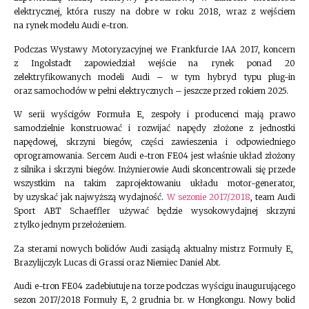
elektrycznej, która ruszy na dobre w roku 2018, wraz z wejściem
na rynek modelu Audi e-tron.
Podczas Wystawy Motoryzacyjnej we Frankfurcie IAA 2017, koncern
z Ingolstadt zapowiedział wejście na rynek ponad 20
zelektryfikowanych modeli Audi – w tym hybryd typu plug-in
oraz samochodów w pełni elektrycznych – jeszcze przed rokiem 2025.
W serii wyścigów Formuła E, zespoły i producenci mają prawo
samodzielnie konstruować i rozwijać napędy złożone z jednostki
napędowej, skrzyni biegów, części zawieszenia i odpowiedniego
oprogramowania. Sercem Audi e-tron FE04 jest właśnie układ złożony
z silnika i skrzyni biegów. Inżynierowie Audi skoncentrowali się przede
wszystkim na takim zaprojektowaniu układu motor-generator,
by uzyskać jak najwyższą wydajność.
W sezonie 2017/2018
, team Audi
Sport ABT Schaeffler używać będzie wysokowydajnej skrzyni
z tylko jednym przełożeniem.
Za sterami nowych bolidów Audi zasiądą aktualny mistrz Formuły E,
Brazylijczyk Lucas di Grassi oraz Niemiec Daniel Abt.
Audi e-tron FE04 zadebiutuje na torze podczas wyścigu inaugurującego
sezon 2017/2018 Formuły E, 2 grudnia br. w Hongkongu. Nowy bolid