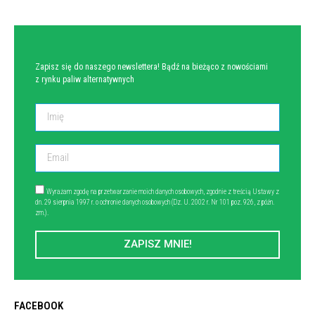
Zapisz się do naszego newslettera! Bądź na bieżąco z nowościami
z rynku paliw alternatywnych
Wyrażam zgodę na przetwarzanie moich danych osobowych, zgodnie z treścią Ustawy z
dn. 29 sierpnia 1997 r. o ochronie danych osobowych (Dz. U. 2002 r. Nr 101 poz. 926, z późn.
zm.).
ZAPISZ MNIE!
FACEBOOK