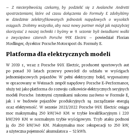
–
Z niecierpliwością czekamy, by podzielić się z Avalanche Andretti
spostrzeżeniami, które od czasu dołączenia do Formuły E zdobyliśmy
w dziedzinie zelektryfikowanych jednostek napędowych o wysokich
osiągach. Zrobimy wszystko, aby nasz nowy partner mógł jak najszybciej
skorzystać z naszej techniki i byśmy w 9. sezonie byli świadkami walki
o zwycięstwo czterech Porsche 99X Electric
– powiedział Florian
Modlinger, dyrektor Porsche Motorsport ds. Formuły E.
Platforma dla elektrycznych modeli
W 2019 r., wraz z Porsche 99X Electric, producent sportowych aut
po ponad 30 latach przerwy powrócił do udziału w wyścigach
jednomiejscowych pojazdów. W pełni elektryczny bolid, wyposażony
w opracowany w Weissach zespół napędowy Porsche E-Performance,
służy też jako platforma do rozwoju całkowicie elektrycznych seryjnych
modeli Porsche. Istotnymi czynnikami sukcesu zarówno w Formule E,
jak i w budowie pojazdów produkcyjnych są zarządzanie energią
oraz efektywność. W sezonie 2021/2022 Porsche 99X Electric osiąga
moc maksymalną 250 kW/340 KM w trybie kwalifikacyjnym i 220
kW/299 KM w normalnym trybie wyścigowym. Tryb ataku podnosi
ją do 250 kW/340 KM. Maksymalna moc rekuperacji to 250 kW,
a użyteczna pojemność akumulatora – 52 kWh.