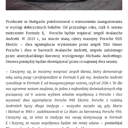
Producent ze Stuttgartu poinformował o wzmocnieniu zaangażowania
w wyścigi elektrycznych bolidów. Od przyszłego roku, czyli 9. sezonu
mistrzostw Formuły E, Porsche będzie wspierać zespół Avalanche
Andretti. W 2023 r., na starcie staną cztery maszyny Porsche 99X
Electric – dwa egzemplarze wystawione przez zespół TAG Heuer
Porsche i dwa w barwach Avalanche Andretti, zespołu założonego
przez amerykańskiego kierowcę wyścigowego Michaela Andrettiego.
Umowa pomiędzy będzie obowiązywać przez co najmniej dwa sezony.
–
Cieszymy się, że możemy wesprzeć zespół klienta, który demonstruje
taką samą pasję i profesjonalizm w Formule E jak my. Avalanche Andretti
rywalizuje w Formule E od inauguracyjnego sezonu, czyli od 2014 r. To dla
nas ogromne wotum zaufania, że jedna z najbardziej doświadczonych ekip
począwszy od 9. sezonu wybiera właśnie współpracę z Porsche i chce
wystawić dwa egzemplarze Porsche 99X Electric. Porsche z rodziną
Andrettich łączy długa tradycja – wszystko zaczęło się, gdy Mario
i Michael w 1983 r. zadebiutowali w Le Mans za kierownicą Porsche 956.
Cieszymy się, że teraz ta tradycja ma swoją kontynuację w Formule
E i liczymy, że nasza współpraca będzie nie mniej udana
– powiedział