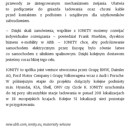
przewody ze zintegrowanym mechanizmem zwijania. Ułatwia
to podłączenie do gniazda ładowania oraz chroni kable
przed kontaktem z podłożem i uciążliwym dla użytkowników
zabrudzeniem.
– Dzięki skali zamówienia, wspólnie z IONITY możemy rozwijać
indywidualne rozwiązania – powiedział Frank Muehlon, dyrektor
biznesu e-mobility w ABB. – IONITY chce, aby podróżowanie
samochodem elektrycznym przez Europę było równie łatwe
co samochodem z silnikiem spalinowym. Dzięki kolejnym dostawom
jesteśmy coraz bliżej tego celu.
IONITY to spółka joint venture utworzona przez Grupę BMW, Daimler
AG, Ford Motor Company i Grupę Volkswagena wraz z Audi i Porsche.
W późniejszym etapie do projektu dołączyły kolejne podmioty
m.in. Hyundai, KIA, Shell, OMV czy Circle K. IONITY uruchomiła
do tej pory ultraszybkie stacje ładowania w ponad 208 lokalizacjach
w 18 europejskich krajach. Kolejne 51 lokalizacji sieci pozostaje
w przygotowaniu.
new.abb.com, ionity.eu, materiały własne