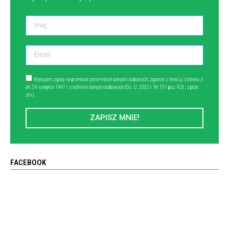
Wyrażam zgodę na przetwarzanie moich danych osobowych, zgodnie z treścią Ustawy z
dn. 29 sierpnia 1997 r. o ochronie danych osobowych (Dz. U. 2002 r. Nr 101 poz. 926, z późn.
zm.).
ZAPISZ MNIE!
FACEBOOK