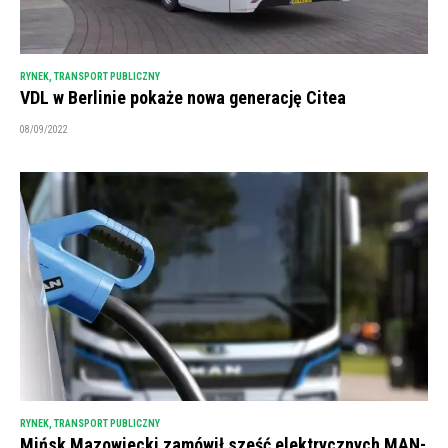
RYNEK
,
TRANSPORT PUBLICZNY
VDL w Berlinie pokaże nowa generację Citea
08/09/2022
RYNEK
,
TRANSPORT PUBLICZNY
Mińsk Mazowiecki zamówił sześć elektrycznych MAN-