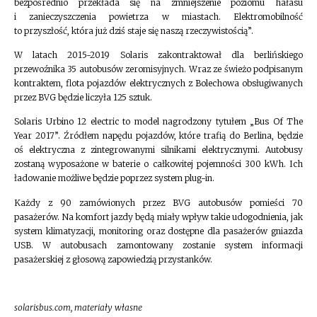
bezpośrednio przekłada się na zmniejszenie poziomu hałasu
i zanieczyszczenia powietrza w miastach. Elektromobilność
to przyszłość, która już dziś staje się naszą rzeczywistością”.
W latach 2015-2019 Solaris zakontraktował dla berlińskiego
przewoźnika 35 autobusów zeromisyjnych. Wraz ze świeżo podpisanym
kontraktem, flota pojazdów elektrycznych z Bolechowa obsługiwanych
przez BVG będzie liczyła 125 sztuk.
Solaris Urbino 12 electric to model nagrodzony tytułem „Bus Of The
Year 2017”. Źródłem napędu pojazdów, które trafią do Berlina, będzie
oś elektryczna z zintegrowanymi silnikami elektrycznymi. Autobusy
zostaną wyposażone w baterie o całkowitej pojemności 300 kWh. Ich
ładowanie możliwe będzie poprzez system plug-in.
Każdy z 90 zamówionych przez BVG autobusów pomieści 70
pasażerów. Na komfort jazdy będą miały wpływ takie udogodnienia, jak
system klimatyzacji, monitoring oraz dostępne dla pasażerów gniazda
USB. W autobusach zamontowany zostanie system informacji
pasażerskiej z głosową zapowiedzią przystanków.
solarisbus.com, materiały własne