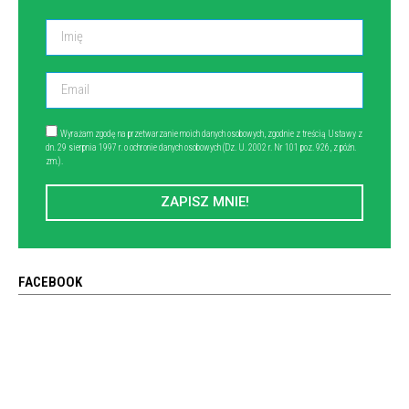
Wyrażam zgodę na przetwarzanie moich danych osobowych, zgodnie z treścią Ustawy z
dn. 29 sierpnia 1997 r. o ochronie danych osobowych (Dz. U. 2002 r. Nr 101 poz. 926, z późn.
zm.).
ZAPISZ MNIE!
FACEBOOK